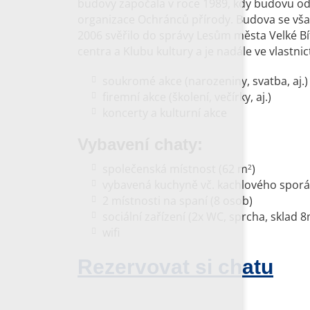
budovy započala v roce 1989, kdy budovu o
organizace Ochránců přírody. Budova se však
2006 svěřilo do správy Lesům města Velké Bí
centra a Klubu kultury a je nadále ve vlastnic
soukromé akce (narozeniny, svatba, aj.)
firemní akce (školení, večírky, aj.)
koncerty a kulturní akce
Vybavení chaty:
společenská místnost (62 m
)
2
vybavená kuchyně vč. kachlového spor
2 místnosti na spaní (8 osob)
sociální zařízení (2x WC, sprcha, sklad 
wifi
Rezervovat si chatu