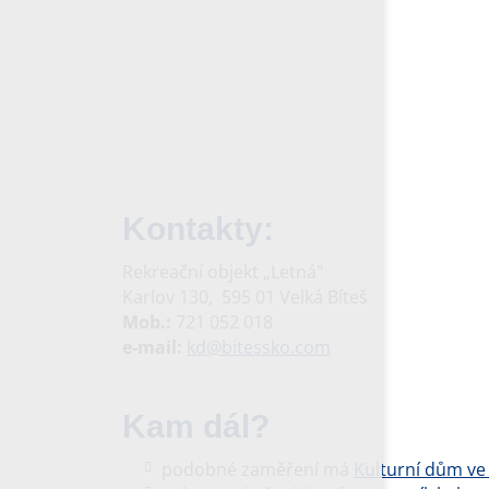
Kontakty:
Rekreační objekt „Letná"
Karlov 130, 595 01 Velká Bíteš
Mob.:
721 052 018
e-mail:
kd@bitessko.com
Kam dál?
podobné zaměření má
Kulturní dům ve 