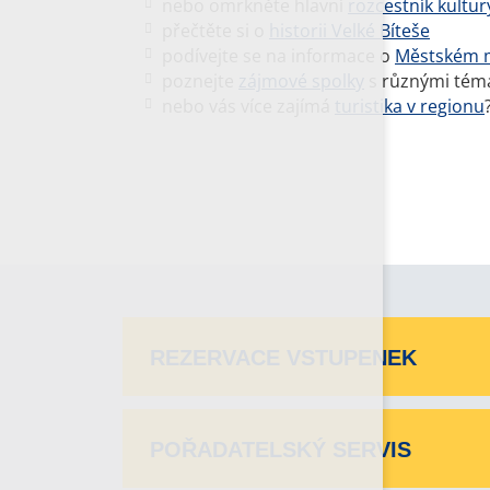
nebo omrkněte hlavní
rozcestník kultury
přečtěte si o
historii Velké Bíteše
podívejte se na informace o
Městském 
poznejte
zájmové spolky
s různými tém
nebo vás více zajímá
turistika v regionu
REZERVACE VSTUPENEK
POŘADATELSKÝ SERVIS