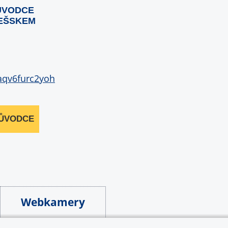
ŮVODCE
EŠSKEM
RŮVODCE
Webkamery