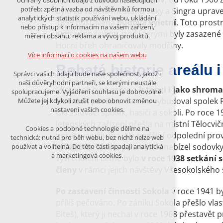
ochrany osobních údajů z důvodu následujících
nutná pro provozování webu
potřeb: zpětná vazba od návštěvníků formou
bylo za vedení měšťanů Seky a Singra uprave
udržení kontextu stránek (session):
analytických statistik používání webu, ukládání
1899 postavena
budova výletní
. Toto prost
případná přihlášení, volby jazyka, apod.
nebo přístup k informacím na vašem zařízení,
lemováno lipami, pod kterými byly zasazené st
měření obsahu, reklama a vývoj produktů.
Volitelná cookies
Horní břeh ohraničovaly modříny.
analytická pro anonymizované
Více informací o cookies na našem webu
vyhodnocení návštěvnosti
Bohatá historie areálu 
marketingová cookies (Google)
Správci vašich údajů bude naše společnost, jakož i
naši důvěryhodní partneři, se kterými neustále
Více informací o cookies na našem webu
Místo tak bylo určeno
k tanci i jako shroma
spolupracujeme. Vyjádření souhlasu je dobrovolné.
hudební pavilon
. Letnou vybudoval spolek Po
Můžete jej kdykoli zrušit nebo obnovit změnou
nastavení vašich cookies.
Okrašlovací spolek, hasiči a sokoli. Po roce 
PŘIJMOUT VŠECHNY COOKIES
letenských zařízení přešla na místní Tělocvič
Cookies a podobné technologie dělíme na
nejvíce využívána. Na nedělní odpolední pro
technická: nutná pro běh webu, bez nichž nelze web
výčep bítešského piva a dále nabízel sodovky
používat a volitelná. Do této části spadají analytická
ODMÍTNOUT VŠE
a marketingová cookies.
vyvrcholení Letné bylo
v roce 1938
setkání 
členy
v rámci jejich návštěvy Všesokolského s
Po zastavení činnosti Sokola
v roce 1941 b
příliš pečováno. Po zániku Sokola přešlo vlas
Bíteš), který ji nechal v roce 1968 přestavět