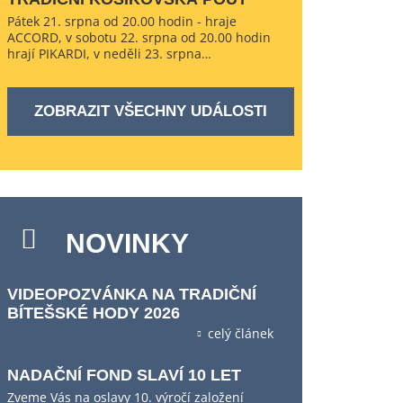
Pátek 21. srpna od 20.00 hodin - hraje
ACCORD, v sobotu 22. srpna od 20.00 hodin
hrají PIKARDI, v neděli 23. srpna…
ZOBRAZIT VŠECHNY UDÁLOSTI
NOVINKY
VIDEOPOZVÁNKA NA TRADIČNÍ
BÍTEŠSKÉ HODY 2026
celý článek
NADAČNÍ FOND SLAVÍ 10 LET
Zveme Vás na oslavy 10. výročí založení