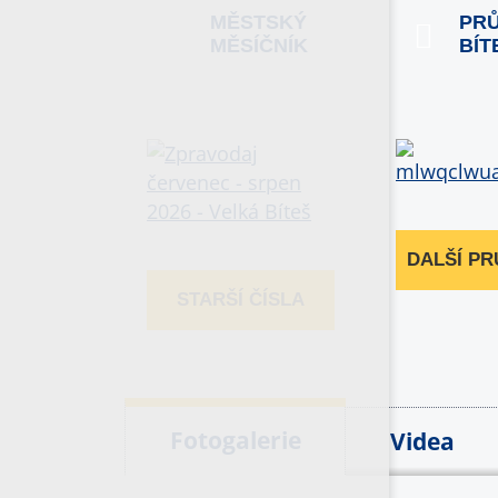
MĚSTSKÝ
PR
MĚSÍČNÍK
BÍT
DALŠÍ P
STARŠÍ ČÍSLA
Fotogalerie
Videa