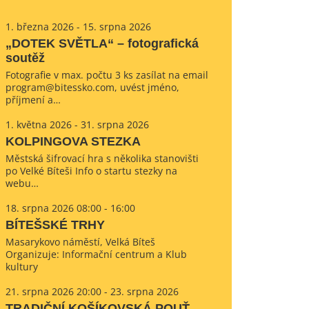
1. března 2026 - 15. srpna 2026
„DOTEK SVĚTLA“ – fotografická
soutěž
Fotografie v max. počtu 3 ks zasílat na email
program@bitessko.com, uvést jméno,
příjmení a…
1. května 2026 - 31. srpna 2026
KOLPINGOVA STEZKA
Městská šifrovací hra s několika stanovišti
po Velké Bíteši Info o startu stezky na
webu…
18. srpna 2026 08:00 - 16:00
BÍTEŠSKÉ TRHY
Masarykovo náměstí, Velká Bíteš
Organizuje: Informační centrum a Klub
kultury
21. srpna 2026 20:00 - 23. srpna 2026
TRADIČNÍ KOŠÍKOVSKÁ POUŤ