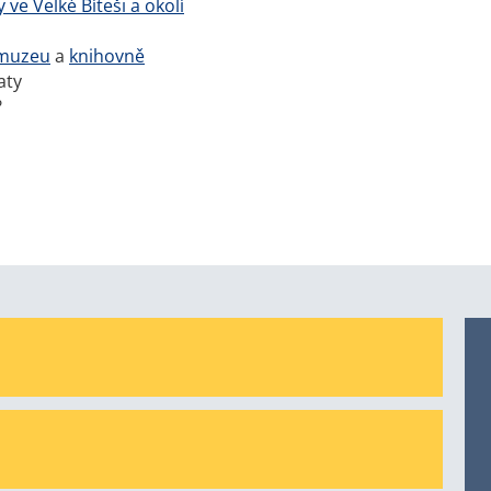
 ve Velké Bíteši a okolí
muzeu
a
knihovně
aty
?