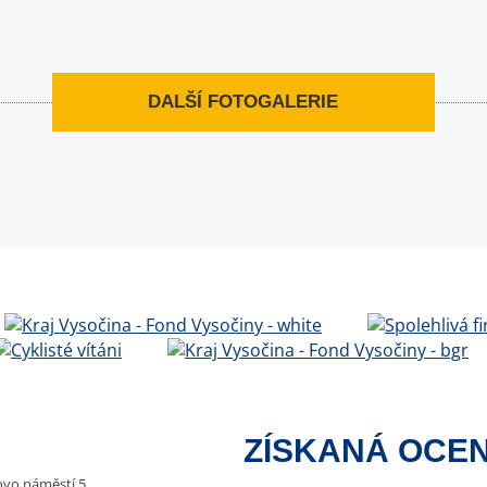
DALŠÍ FOTOGALERIE
ZÍSKANÁ OCEN
vo náměstí 5