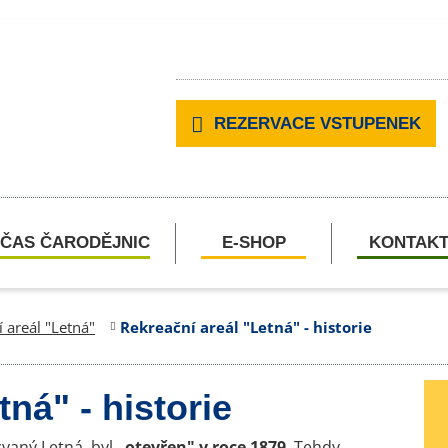
REZERVACE VSTUPENEK
ČAS ČARODĚJNIC
E-SHOP
KONTAK
 areál "Letná"
Rekreační areál "Letná" - historie
ná" - historie
zvaný Letná, byl
„otevřen" v roce 1879
. Tehdy