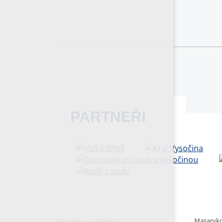
PARTNEŘI
Masarykovo náměstí 67
Masaryko