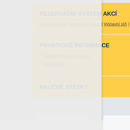
REZERVAČNÍ SYSTÉM AKCÍ
Kulturní dům
Rekreační chata
Výstavní síň
PRAKTICKÉ INFORMACE
Katalog firem a institucí
Jízdní řády
NAUČNÉ STEZKY