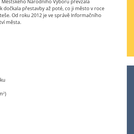
d Městského Národního Výboru převzala
 dočkala přestavby až poté, co ji město v roce
teše. Od roku 2012 je ve správě Informačního
tví města.
áku
8m
)
2