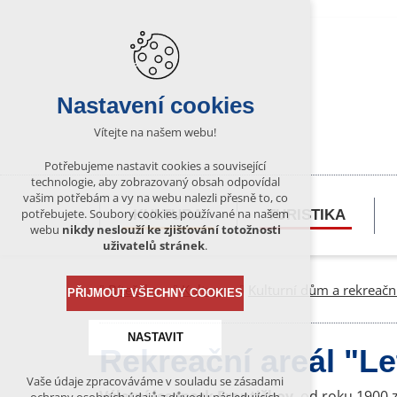
Nastavení cookies
Vítejte na našem webu!
Potřebujeme nastavit cookies a související
technologie, aby zobrazovaný obsah odpovídal
vašim potřebám a vy na webu nalezli přesně to, co
potřebujete. Soubory cookies používané na našem
KULTURA
TURISTIKA
webu
nikdy neslouží ke zjišťování totožnosti
uživatelů stránek
.
Bítešsko
Kultura
Kulturní dům a rekreační
PŘIJMOUT VŠECHNY COOKIES
NASTAVIT
Rekreační areál "Let
Vaše údaje zpracováváme v souladu se zásadami
Technická cookies
Výletní lesopark Františkov
, od roku 1900 