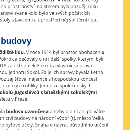
no prostranství, na kterém byla později roku
ranství zvané kolo bylo ve svých počátcích
oly s lavicemi a uprostřed něj solitérní lípa.
i budovy
ždiště lidu
. V roce 1914 byl prostor obohacen
o
krok a pečovaly o ni i další spolky, kterými byli
1918 zanikl spolek Pokrok a vlastnická práva
nou jednotu Sokol. Za jejich správy bývala Letná
voz zajišťoval nájemce s hospodskou koncesí
, uzenky a rohlíky. Jedno ze společenských
sokolů-Jugoslávců s bítešskými sokolskými
letu v Praze.
yla
budova uzamčena
a nebylo o ni ani po válce
tnictví budovy na národní výbor (tj. město Velká
 pro bytové účely. Snaha o návrat původního určení