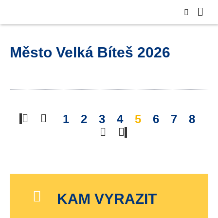
Město Velká Bíteš 2026
1
2
3
4
5
6
7
8
KAM VYRAZIT