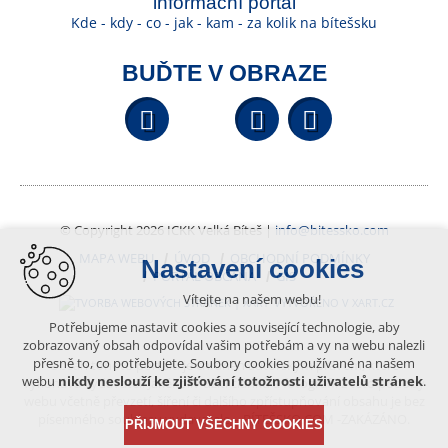
informační portál
Kde - kdy - co - jak - kam - za kolik na bítešsku
BUĎTE V OBRAZE
Facebook
YouTube
Wikipedi
© Copyright 2026 ICKK Velká Bíteš |
info@bitessko.com
MAPA WEBU
ÚVOD
OBCHODNÍ PODMÍNKY
Nastavení cookies
PORTÁL OBČANA
GIS
Vítejte na našem webu!
VYTVOŘENO V XART.CZ
Potřebujeme nastavit cookies a související technologie, aby
zobrazovaný obsah odpovídal vašim potřebám a vy na webu nalezli
přesně to, co potřebujete. Soubory cookies používané na našem
Obsah tohoto portálu je chráněn autorským právem, které
webu
nikdy neslouží ke zjišťování totožnosti uživatelů stránek
.
vykonává vydavatel. Jakékoliv užití článků a fotografií z této podoby
webu včetně převzetí, šíření či dalšího zpřístupňování obsahu je bez
písemného souhlasu vydavatele – BÍTEŠSKO.COM -ZAKÁZÁNO.
PŘIJMOUT VŠECHNY COOKIES