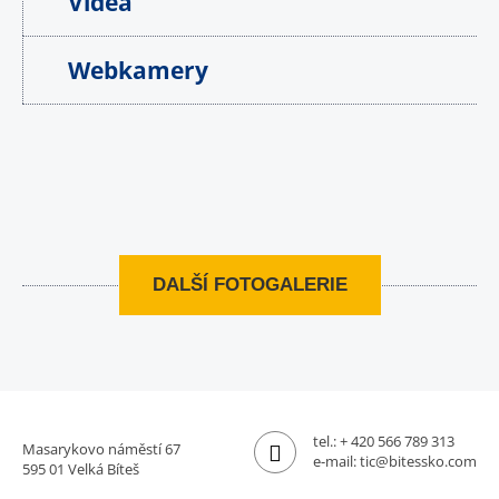
Videa
Webkamery
DALŠÍ FOTOGALERIE
tel.:
+ 420 566 789 313
Masarykovo náměstí 67
e-mail:
tic@bitessko.com
595 01 Velká Bíteš