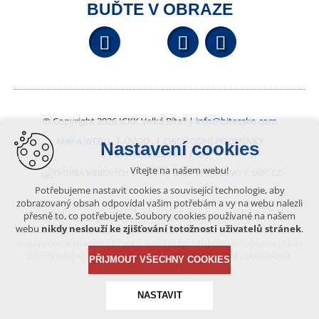
BUĎTE V OBRAZE
Facebook
YouTube
Wikipedi
© Copyright 2026 ICKK Velká Bíteš |
info@bitessko.com
MAPA WEBU
ÚVOD
OBCHODNÍ PODMÍNKY
Nastavení cookies
PORTÁL OBČANA
GIS
Vítejte na našem webu!
VYTVOŘENO V XART.CZ
Potřebujeme nastavit cookies a související technologie, aby
zobrazovaný obsah odpovídal vašim potřebám a vy na webu nalezli
přesně to, co potřebujete. Soubory cookies používané na našem
Obsah tohoto portálu je chráněn autorským právem, které
webu
nikdy neslouží ke zjišťování totožnosti uživatelů stránek
.
vykonává vydavatel. Jakékoliv užití článků a fotografií z této podoby
webu včetně převzetí, šíření či dalšího zpřístupňování obsahu je bez
písemného souhlasu vydavatele – BÍTEŠSKO.COM -ZAKÁZÁNO.
PŘIJMOUT VŠECHNY COOKIES
NASTAVIT