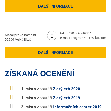
DALŠÍ INFORMACE
tel.:
+ 420 566 789 311
Masarykovo náměstí 5
e-mail:
program@bitessko.com
595 01 Velká Bíteš
DALŠÍ INFORMACE
ZÍSKANÁ OCENĚNÍ
1. místo
v soutěži
Zlatý erb 2020
1. místo
v soutěži
Zlatý erb 2019
2. místo
v soutěži
Informačních center 2019