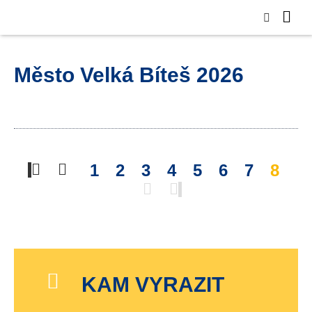
Město Velká Bíteš 2026
1
2
3
4
5
6
7
8
KAM VYRAZIT