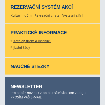
REZERVAČNÍ SYSTÉM AKCÍ
Kulturní dům
Rekreační chata
Výstavní síň
PRAKTICKÉ INFORMACE
Katalog firem a institucí
Jízdní řády
NAUČNÉ STEZKY
NEWSLETTER
Pro odběr novinek z potálu Bítešsko.com zadejte
PROSÍM VÁŠ E-MAIL