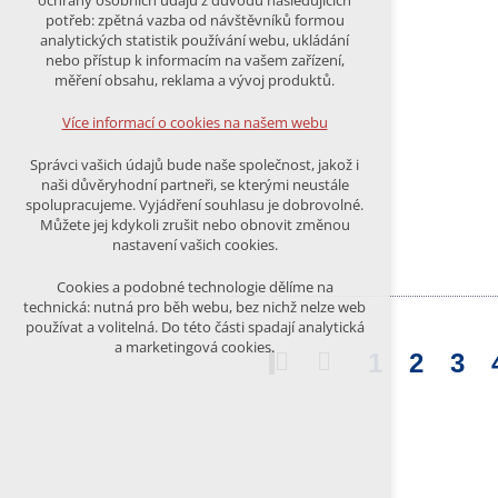
ochrany osobních údajů z důvodu následujících
nutná pro provozování webu
potřeb: zpětná vazba od návštěvníků formou
udržení kontextu stránek (session):
analytických statistik používání webu, ukládání
případná přihlášení, volby jazyka, apod.
nebo přístup k informacím na vašem zařízení,
měření obsahu, reklama a vývoj produktů.
Volitelná cookies
analytická pro anonymizované
Více informací o cookies na našem webu
vyhodnocení návštěvnosti
marketingová cookies (Google)
Správci vašich údajů bude naše společnost, jakož i
naši důvěryhodní partneři, se kterými neustále
Více informací o cookies na našem webu
spolupracujeme. Vyjádření souhlasu je dobrovolné.
Můžete jej kdykoli zrušit nebo obnovit změnou
nastavení vašich cookies.
PŘIJMOUT VŠECHNY COOKIES
Cookies a podobné technologie dělíme na
technická: nutná pro běh webu, bez nichž nelze web
používat a volitelná. Do této části spadají analytická
ODMÍTNOUT VŠE
a marketingová cookies.
1
2
3