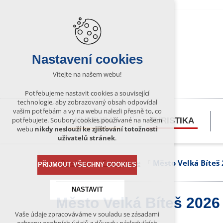
Nastavení cookies
Vítejte na našem webu!
Potřebujeme nastavit cookies a související
technologie, aby zobrazovaný obsah odpovídal
vašim potřebám a vy na webu nalezli přesně to, co
potřebujete. Soubory cookies používané na našem
KULTURA
TURISTIKA
webu
nikdy neslouží ke zjišťování totožnosti
uživatelů stránek
.
Bítešsko
Fotogalerie
Město Velká Bíteš
PŘIJMOUT VŠECHNY COOKIES
NASTAVIT
Město Velká Bíteš 2026
Vaše údaje zpracováváme v souladu se zásadami
Technická cookies