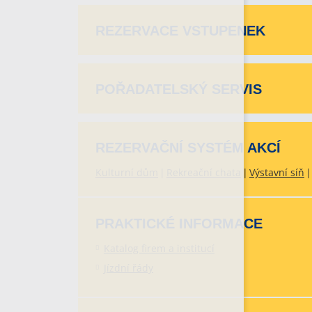
REZERVACE VSTUPENEK
POŘADATELSKÝ SERVIS
REZERVAČNÍ SYSTÉM AKCÍ
Kulturní dům
Rekreační chata
Výstavní síň
PRAKTICKÉ INFORMACE
Katalog firem a institucí
Jízdní řády