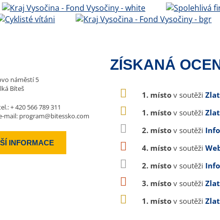
ZÍSKANÁ OCEN
vo náměstí 5
lká Bíteš
1. místo
v soutěži
Zla
tel.:
+ 420 566 789 311
1. místo
v soutěži
Zla
e-mail:
program@bitessko.com
2. místo
v soutěži
Inf
ŠÍ INFORMACE
4. místo
v soutěži
Web
2. místo
v soutěži
Inf
3. místo
v soutěži
Zla
1. místo
v soutěži
Zla