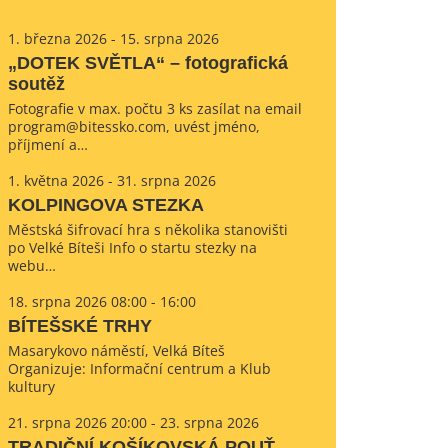
1. března 2026 - 15. srpna 2026
„DOTEK SVĚTLA“ – fotografická
soutěž
Fotografie v max. počtu 3 ks zasílat na email
program@bitessko.com, uvést jméno,
příjmení a…
1. května 2026 - 31. srpna 2026
KOLPINGOVA STEZKA
Městská šifrovací hra s několika stanovišti
po Velké Bíteši Info o startu stezky na
webu…
18. srpna 2026 08:00 - 16:00
BÍTEŠSKÉ TRHY
Masarykovo náměstí, Velká Bíteš
Organizuje: Informační centrum a Klub
kultury
21. srpna 2026 20:00 - 23. srpna 2026
TRADIČNÍ KOŠÍKOVSKÁ POUŤ