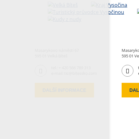
Masarykovo náměstí 67
Masaryko
595 01 Velká Bíteš
595 01 Ve
tel.:
+ 420 566 789 313
e-mail:
tic@bitessko.com
DALŠÍ INFORMACE
DAL