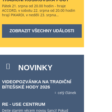
Pátek 21. srpna od 20.00 hodin - hraje
ACCORD, v sobotu 22. srpna od 20.00 hodin
hrají PIKARDI, v neděli 23. srpna…
ZOBRAZIT VŠECHNY UDÁLOSTI
NOVINKY
VIDEOPOZVÁNKA NA TRADIČNÍ
BÍTEŠSKÉ HODY 2026
celý článek
RE - USE CENTRUM
Dejte starým věcem novou šanci! Pokud