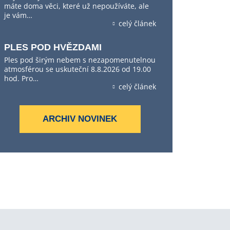
máte doma věci, které už nepoužíváte, ale
je vám…
celý článek
PLES POD HVĚZDAMI
Ples pod širým nebem s nezapomenutelnou
atmosférou se uskuteční 8.8.2026 od 19.00
hod. Pro…
celý článek
ARCHIV NOVINEK