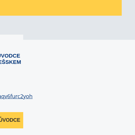
ŮVODCE
EŠSKEM
RŮVODCE