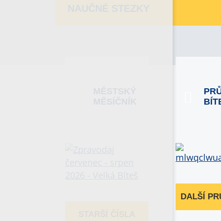
NAUČNÉ STEZKY
MĚSTSKÝ
PR
MĚSÍČNÍK
BÍT
DALŠÍ P
STARŠÍ ČÍSLA