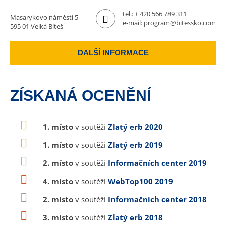
tel.:
+ 420 566 789 311
Masarykovo náměstí 5
e-mail:
program@bitessko.com
595 01 Velká Bíteš
DALŠÍ INFORMACE
ZÍSKANÁ OCENĚNÍ
1. místo
v soutěži
Zlatý erb 2020
1. místo
v soutěži
Zlatý erb 2019
2. místo
v soutěži
Informačních center 2019
4. místo
v soutěži
WebTop100 2019
2. místo
v soutěži
Informačních center 2018
3. místo
v soutěži
Zlatý erb 2018