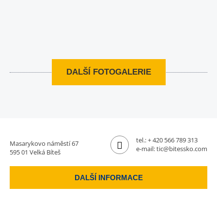
DALŠÍ FOTOGALERIE
tel.:
+ 420 566 789 313
Masarykovo náměstí 67
e-mail:
tic@bitessko.com
595 01 Velká Bíteš
DALŠÍ INFORMACE