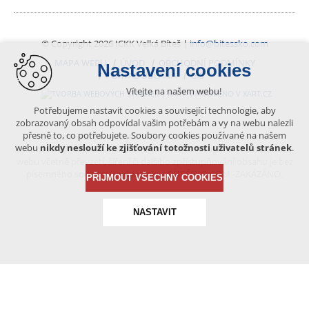
© Copyright 2026 ICKK Velká Bíteš |
info@bitessko.com
MAPA WEBU
ÚVOD
OBCHODNÍ PODMÍNKY
Nastavení cookies
PORTÁL OBČANA
GIS
Vítejte na našem webu!
VYTVOŘENO V XART.CZ
Potřebujeme nastavit cookies a související technologie, aby
zobrazovaný obsah odpovídal vašim potřebám a vy na webu nalezli
přesně to, co potřebujete. Soubory cookies používané na našem
Obsah tohoto portálu je chráněn autorským právem, které
webu
nikdy neslouží ke zjišťování totožnosti uživatelů stránek
.
vykonává vydavatel. Jakékoliv užití článků a fotografií z této podoby
webu včetně převzetí, šíření či dalšího zpřístupňování obsahu je bez
písemného souhlasu vydavatele – BÍTEŠSKO.COM -ZAKÁZÁNO.
PŘIJMOUT VŠECHNY COOKIES
NASTAVIT
Technická cookies
nutná pro provozování webu
udržení kontextu stránek (session): případná přihlášení,
volby jazyka, apod.