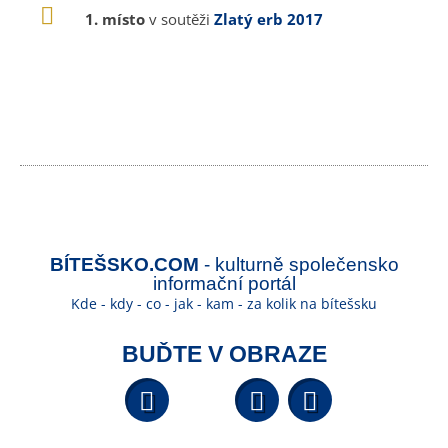
1. místo
v soutěži
Zlatý erb 2017
BÍTEŠSKO.COM
- kulturně společensko
informační portál
Kde - kdy - co - jak - kam - za kolik na bítešsku
BUĎTE V OBRAZE
Facebook
YouTube
Wikipedi