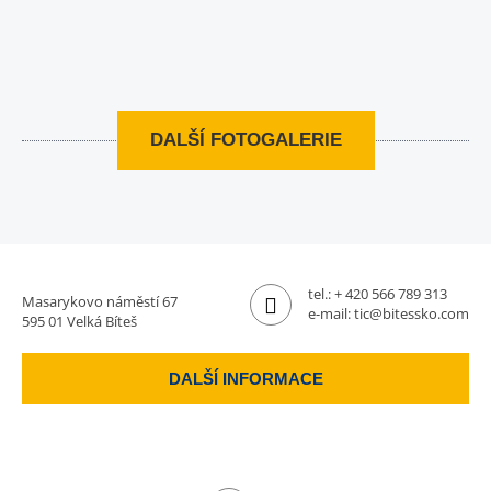
DALŠÍ FOTOGALERIE
tel.:
+ 420 566 789 313
Masarykovo náměstí 67
e-mail:
tic@bitessko.com
595 01 Velká Bíteš
DALŠÍ INFORMACE