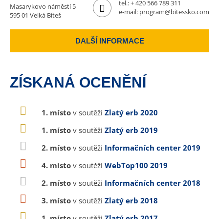
tel.:
+ 420 566 789 311
Masarykovo náměstí 5
e-mail:
program@bitessko.com
595 01 Velká Bíteš
DALŠÍ INFORMACE
ZÍSKANÁ OCENĚNÍ
1. místo
v soutěži
Zlatý erb 2020
1. místo
v soutěži
Zlatý erb 2019
2. místo
v soutěži
Informačních center 2019
4. místo
v soutěži
WebTop100 2019
2. místo
v soutěži
Informačních center 2018
3. místo
v soutěži
Zlatý erb 2018
1. místo
v soutěži
Zlatý erb 2017