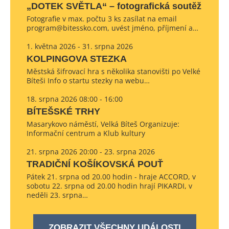
„DOTEK SVĚTLA“ – fotografická soutěž
Fotografie v max. počtu 3 ks zasílat na email
program@bitessko.com, uvést jméno, příjmení a…
1. května 2026 - 31. srpna 2026
KOLPINGOVA STEZKA
Městská šifrovací hra s několika stanovišti po Velké
Bíteši Info o startu stezky na webu…
18. srpna 2026 08:00 - 16:00
BÍTEŠSKÉ TRHY
Masarykovo náměstí, Velká Bíteš Organizuje:
Informační centrum a Klub kultury
21. srpna 2026 20:00 - 23. srpna 2026
TRADIČNÍ KOŠÍKOVSKÁ POUŤ
Pátek 21. srpna od 20.00 hodin - hraje ACCORD, v
sobotu 22. srpna od 20.00 hodin hrají PIKARDI, v
neděli 23. srpna…
ZOBRAZIT VŠECHNY UDÁLOSTI