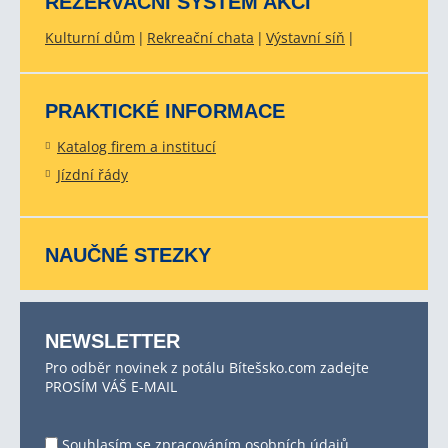
REZERVAČNÍ SYSTÉM AKCÍ
Kulturní dům
Rekreační chata
Výstavní síň
PRAKTICKÉ INFORMACE
Katalog firem a institucí
Jízdní řády
NAUČNÉ STEZKY
NEWSLETTER
Pro odběr novinek z potálu Bítešsko.com zadejte
PROSÍM VÁŠ E-MAIL
Souhlasím se
zpracováním osobních údajů
.