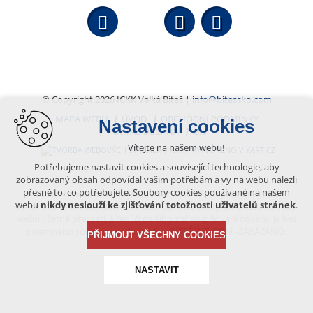
Facebook
YouTube
Wikipedi
© Copyright 2026 ICKK Velká Bíteš |
info@bitessko.com
MAPA WEBU
ÚVOD
OBCHODNÍ PODMÍNKY
Nastavení cookies
PORTÁL OBČANA
GIS
Vítejte na našem webu!
VYTVOŘENO V XART.CZ
Potřebujeme nastavit cookies a související technologie, aby
zobrazovaný obsah odpovídal vašim potřebám a vy na webu nalezli
přesně to, co potřebujete. Soubory cookies používané na našem
Obsah tohoto portálu je chráněn autorským právem, které
webu
nikdy neslouží ke zjišťování totožnosti uživatelů stránek
.
vykonává vydavatel. Jakékoliv užití článků a fotografií z této podoby
webu včetně převzetí, šíření či dalšího zpřístupňování obsahu je bez
písemného souhlasu vydavatele – BÍTEŠSKO.COM -ZAKÁZÁNO.
PŘIJMOUT VŠECHNY COOKIES
NASTAVIT
Technická cookies