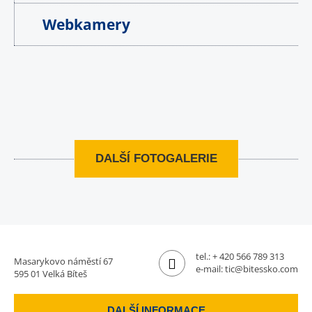
Webkamery
DALŠÍ FOTOGALERIE
tel.:
+ 420 566 789 313
Masarykovo náměstí 67
e-mail:
tic@bitessko.com
595 01 Velká Bíteš
DALŠÍ INFORMACE