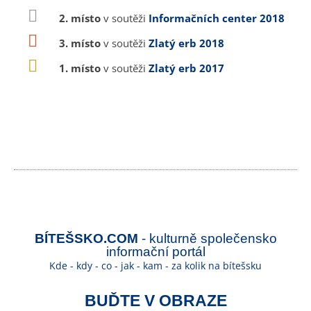
2. místo
v soutěži
Informačních center 2018
3. místo
v soutěži
Zlatý erb 2018
1. místo
v soutěži
Zlatý erb 2017
BÍTEŠSKO.COM
- kulturně společensko
informační portál
Kde - kdy - co - jak - kam - za kolik na bítešsku
BUĎTE V OBRAZE