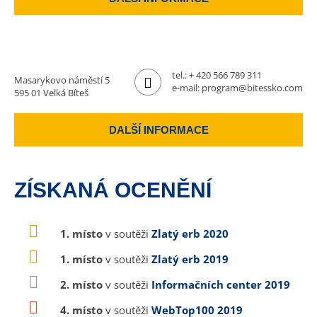
tel.:
+ 420 566 789 311
Masarykovo náměstí 5
e-mail:
program@bitessko.com
595 01 Velká Bíteš
DALŠÍ INFORMACE
ZÍSKANÁ OCENĚNÍ
1. místo
v soutěži
Zlatý erb 2020
1. místo
v soutěži
Zlatý erb 2019
2. místo
v soutěži
Informačních center 2019
4. místo
v soutěži
WebTop100 2019