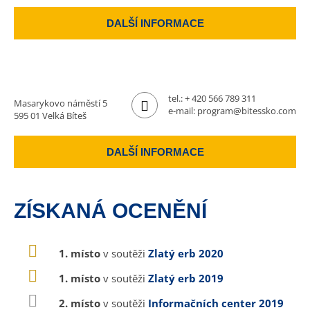
DALŠÍ INFORMACE
tel.:
+ 420 566 789 311
Masarykovo náměstí 5
e-mail:
program@bitessko.com
595 01 Velká Bíteš
DALŠÍ INFORMACE
ZÍSKANÁ OCENĚNÍ
1. místo
v soutěži
Zlatý erb 2020
1. místo
v soutěži
Zlatý erb 2019
2. místo
v soutěži
Informačních center 2019