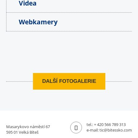
Videa
Webkamery
DALŠÍ FOTOGALERIE
tel.:
+ 420 566 789 313
Masarykovo náměstí 67
e-mail:
tic@bitessko.com
595 01 Velká Bíteš