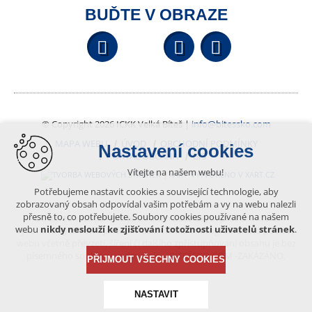
BUĎTE V OBRAZE
Facebook
YouTube
Wikipedi
© Copyright 2026 ICKK Velká Bíteš |
info@bitessko.com
MAPA WEBU
ÚVOD
OBCHODNÍ PODMÍNKY
Nastavení cookies
PORTÁL OBČANA
GIS
Vítejte na našem webu!
VYTVOŘENO V XART.CZ
Potřebujeme nastavit cookies a související technologie, aby
zobrazovaný obsah odpovídal vašim potřebám a vy na webu nalezli
přesně to, co potřebujete. Soubory cookies používané na našem
Obsah tohoto portálu je chráněn autorským právem, které
webu
nikdy neslouží ke zjišťování totožnosti uživatelů stránek
.
vykonává vydavatel. Jakékoliv užití článků a fotografií z této podoby
webu včetně převzetí, šíření či dalšího zpřístupňování obsahu je bez
písemného souhlasu vydavatele – BÍTEŠSKO.COM -ZAKÁZÁNO.
PŘIJMOUT VŠECHNY COOKIES
NASTAVIT