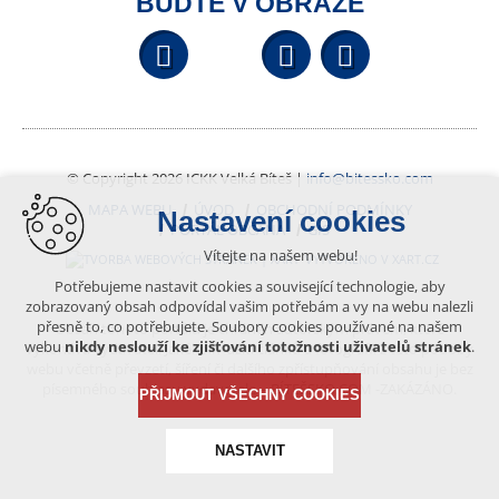
BUĎTE V OBRAZE
Facebook
YouTube
Wikipedi
© Copyright 2026 ICKK Velká Bíteš |
info@bitessko.com
MAPA WEBU
ÚVOD
OBCHODNÍ PODMÍNKY
Nastavení cookies
PORTÁL OBČANA
GIS
Vítejte na našem webu!
VYTVOŘENO V XART.CZ
Potřebujeme nastavit cookies a související technologie, aby
zobrazovaný obsah odpovídal vašim potřebám a vy na webu nalezli
přesně to, co potřebujete. Soubory cookies používané na našem
Obsah tohoto portálu je chráněn autorským právem, které
webu
nikdy neslouží ke zjišťování totožnosti uživatelů stránek
.
vykonává vydavatel. Jakékoliv užití článků a fotografií z této podoby
webu včetně převzetí, šíření či dalšího zpřístupňování obsahu je bez
písemného souhlasu vydavatele – BÍTEŠSKO.COM -ZAKÁZÁNO.
PŘIJMOUT VŠECHNY COOKIES
NASTAVIT