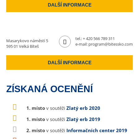
DALŠÍ INFORMACE
tel.:
+ 420 566 789 311
Masarykovo náměstí 5
e-mail:
program@bitessko.com
595 01 Velká Bíteš
DALŠÍ INFORMACE
ZÍSKANÁ OCENĚNÍ
1. místo
v soutěži
Zlatý erb 2020
1. místo
v soutěži
Zlatý erb 2019
2. místo
v soutěži
Informačních center 2019