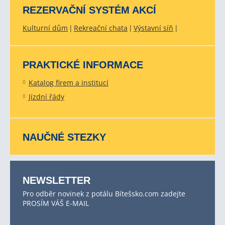
REZERVAČNÍ SYSTÉM AKCÍ
Kulturní dům
Rekreační chata
Výstavní síň
PRAKTICKÉ INFORMACE
Katalog firem a institucí
Jízdní řády
NAUČNÉ STEZKY
NEWSLETTER
Pro odběr novinek z potálu Bítešsko.com zadejte
PROSÍM VÁŠ E-MAIL