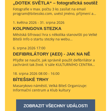
„DOTEK SVĚTLA“ – fotografická soutěž
Fotografie v max. počtu 3 ks zasílat na email
program@bitessko.com, uvést jméno, příjmení a…
1. května 2026 - 31. srpna 2026
KOLPINGOVA STEZKA
Městská šifrovací hra s několika stanovišti po Velké
Bíteši Info o startu stezky na webu…
6. srpna 2026 17:00
DEFIBRILÁTORY (AED) - JAK NA NĚ
Přijďte se naučit, jak správně použít defibrilátor a
zachránit tak život. V sále KULTURNÍHO CENTRA…
18. srpna 2026 08:00 - 16:00
BÍTEŠSKÉ TRHY
Masarykovo náměstí, Velká Bíteš Organizuje:
Informační centrum a Klub kultury
ZOBRAZIT VŠECHNY UDÁLOSTI