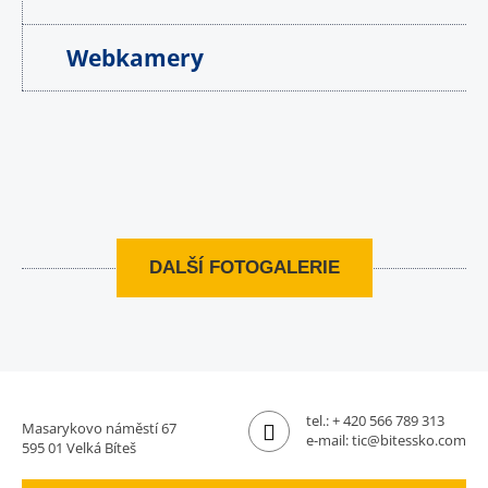
Webkamery
DALŠÍ FOTOGALERIE
tel.:
+ 420 566 789 313
Masarykovo náměstí 67
e-mail:
tic@bitessko.com
595 01 Velká Bíteš