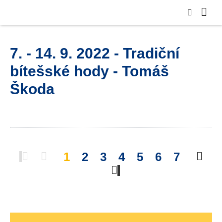
7. - 14. 9. 2022 - Tradiční
bítešské hody - Tomáš
Škoda
1
2
3
4
5
6
7