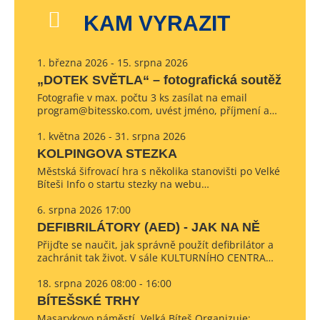
KAM VYRAZIT
1. března 2026 - 15. srpna 2026
„DOTEK SVĚTLA“ – fotografická soutěž
Fotografie v max. počtu 3 ks zasílat na email
program@bitessko.com, uvést jméno, příjmení a…
1. května 2026 - 31. srpna 2026
KOLPINGOVA STEZKA
Městská šifrovací hra s několika stanovišti po Velké
Bíteši Info o startu stezky na webu…
6. srpna 2026 17:00
DEFIBRILÁTORY (AED) - JAK NA NĚ
Přijďte se naučit, jak správně použít defibrilátor a
zachránit tak život. V sále KULTURNÍHO CENTRA…
18. srpna 2026 08:00 - 16:00
BÍTEŠSKÉ TRHY
Masarykovo náměstí, Velká Bíteš Organizuje: