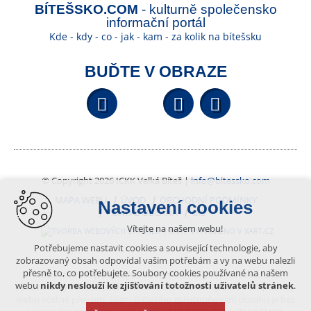
BÍTEŠSKO.COM
- kulturně společensko
informační portál
Kde - kdy - co - jak - kam - za kolik na bítešsku
BUĎTE V OBRAZE
Facebook
YouTube
Wikipedi
© Copyright 2026 ICKK Velká Bíteš |
info@bitessko.com
MAPA WEBU
ÚVOD
OBCHODNÍ PODMÍNKY
Nastavení cookies
PORTÁL OBČANA
GIS
Vítejte na našem webu!
VYTVOŘENO V XART.CZ
Potřebujeme nastavit cookies a související technologie, aby
zobrazovaný obsah odpovídal vašim potřebám a vy na webu nalezli
přesně to, co potřebujete. Soubory cookies používané na našem
Obsah tohoto portálu je chráněn autorským právem, které
webu
nikdy neslouží ke zjišťování totožnosti uživatelů stránek
.
vykonává vydavatel. Jakékoliv užití článků a fotografií z této podoby
webu včetně převzetí, šíření či dalšího zpřístupňování obsahu je bez