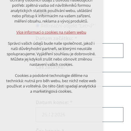
ochrany osobních údajů z důvodu následujících
nutná pro provozování webu
potřeb: zpětná vazba od návštěvníků formou
udržení kontextu stránek (session):
analytických statistik používání webu, ukládání
Objekt:
případná přihlášení, volby jazyka, apod.
nebo přístup k informacím na vašem zařízení,
měření obsahu, reklama a vývoj produktů.
Volitelná cookies
Rekreační objekt "Letná"
analytická pro anonymizované
Více informací o cookies na našem webu
vyhodnocení návštěvnosti
Datum začátku:
*
marketingová cookies (Google)
Správci vašich údajů bude naše společnost, jakož i
naši důvěryhodní partneři, se kterými neustále
Více informací o cookies na našem webu
spolupracujeme. Vyjádření souhlasu je dobrovolné.
Můžete jej kdykoli zrušit nebo obnovit změnou
nastavení vašich cookies.
Čas začátku:
*
PŘIJMOUT VŠECHNY COOKIES
Cookies a podobné technologie dělíme na
technická: nutná pro běh webu, bez nichž nelze web
používat a volitelná. Do této části spadají analytická
ODMÍTNOUT VŠE
(Nejdříve 08:00)
a marketingová cookies.
Datum konce:
*
Čas konce:
*