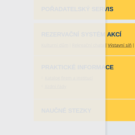
POŘADATELSKÝ SERVIS
REZERVAČNÍ SYSTÉM AKCÍ
Kulturní dům
Rekreační chata
Výstavní síň
PRAKTICKÉ INFORMACE
Katalog firem a institucí
Jízdní řády
NAUČNÉ STEZKY