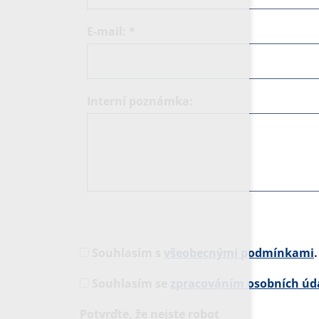
E-mail:
*
Interní poznámka:
Souhlasím s
všeobecnými podmínkami
.
Souhlasím se
zpracováním osobních úd
Potvrďte, že nejste robot