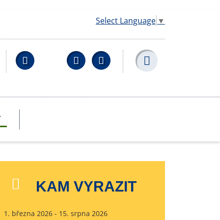
Select Language
▼
Facebook
YouTube
Wikipedia
T
KAM VYRAZIT
1. března 2026 - 15. srpna 2026