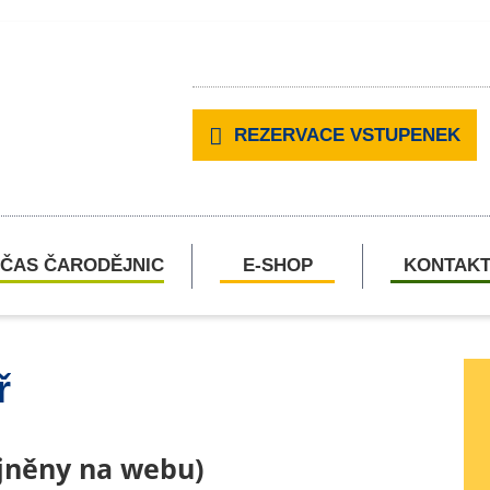
REZERVACE VSTUPENEK
ČAS ČARODĚJNIC
E-SHOP
KONTAK
ř
ejněny na webu)