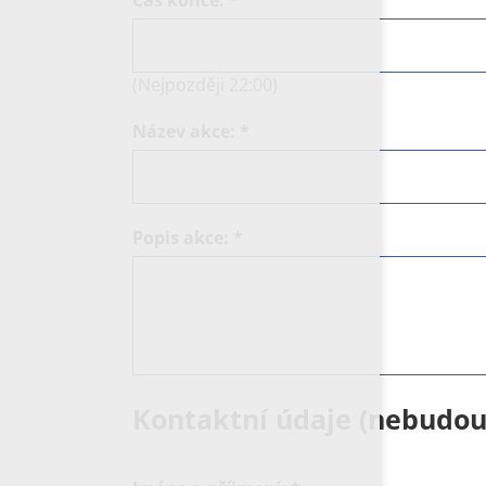
(Nejpozději 22:00)
Název akce:
*
Popis akce:
*
Kontaktní údaje (nebudou