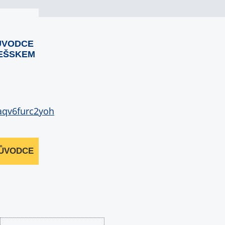
ŮVODCE
EŠSKEM
RŮVODCE