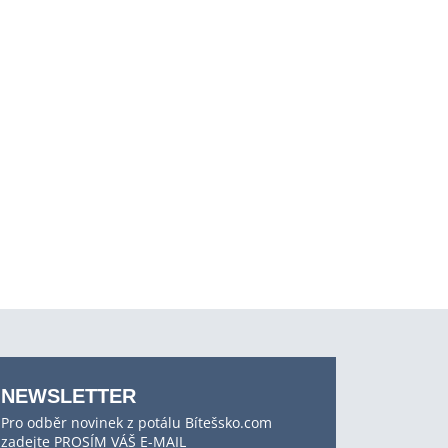
NEWSLETTER
Pro odběr novinek z potálu Bítešsko.com
zadejte PROSÍM VÁŠ E-MAIL