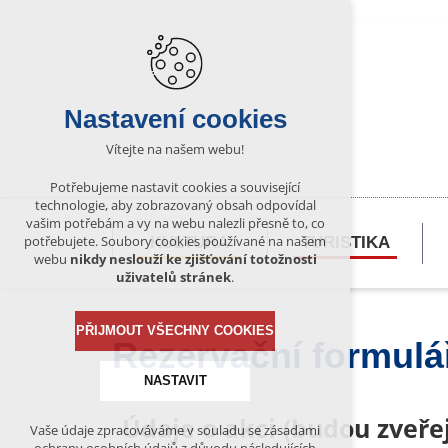
Nastavení cookies
Vítejte na našem webu!
Potřebujeme nastavit cookies a související
technologie, aby zobrazovaný obsah odpovídal
vašim potřebám a vy na webu nalezli přesně to, co
potřebujete. Soubory cookies používané na našem
KULTURA
TURISTIKA
webu
nikdy neslouží ke zjišťování totožnosti
uživatelů stránek
.
PŘIJMOUT VŠECHNY COOKIES
Rezervační formulá
NASTAVIT
Údaje o akci (budou zveř
Vaše údaje zpracováváme v souladu se zásadami
Technická cookies