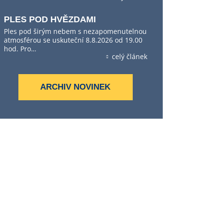
PLES POD HVĚZDAMI
Ples pod širým nebem s nezapomenutelnou
atmosférou se uskuteční 8.8.2026 od 19.00
hod. Pro…
celý článek
ARCHIV NOVINEK