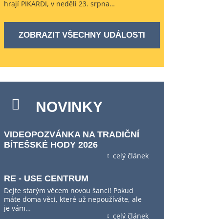
hrají PIKARDI, v neděli 23. srpna…
ZOBRAZIT VŠECHNY UDÁLOSTI
NOVINKY
VIDEOPOZVÁNKA NA TRADIČNÍ
BÍTEŠSKÉ HODY 2026
celý článek
RE - USE CENTRUM
Dejte starým věcem novou šanci! Pokud
máte doma věci, které už nepoužíváte, ale
je vám…
celý článek