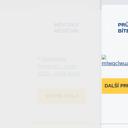
MĚSTSKÝ
PR
MĚSÍČNÍK
BÍT
DALŠÍ P
STARŠÍ ČÍSLA