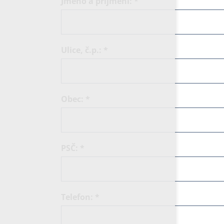
Jméno a příjmení:
*
Ulice, č.p.:
*
Obec:
*
PSČ:
*
Telefon:
*