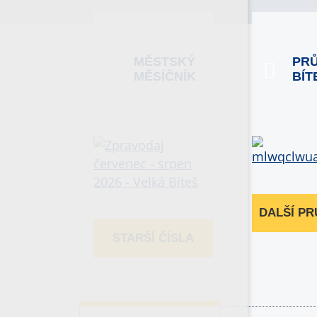
MĚSTSKÝ
PR
MĚSÍČNÍK
BÍT
DALŠÍ P
STARŠÍ ČÍSLA