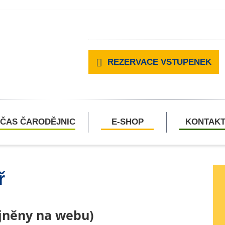
REZERVACE VSTUPENEK
ČAS ČARODĚJNIC
E-SHOP
KONTAK
ř
ejněny na webu)