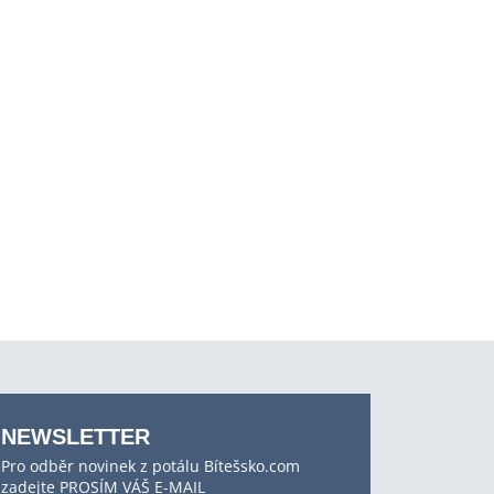
NEWSLETTER
Pro odběr novinek z potálu Bítešsko.com
zadejte PROSÍM VÁŠ E-MAIL