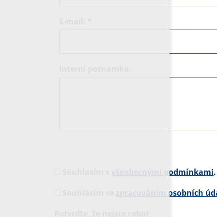
E-mail:
*
Interní poznámka:
Souhlasím s
všeobecnými podmínkami
.
Souhlasím se
zpracováním osobních úd
Potvrďte, že nejste robot