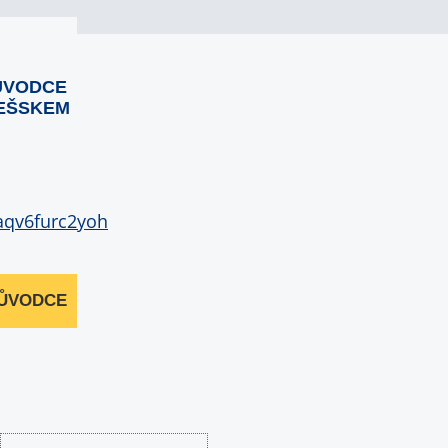
ŮVODCE
EŠSKEM
RŮVODCE