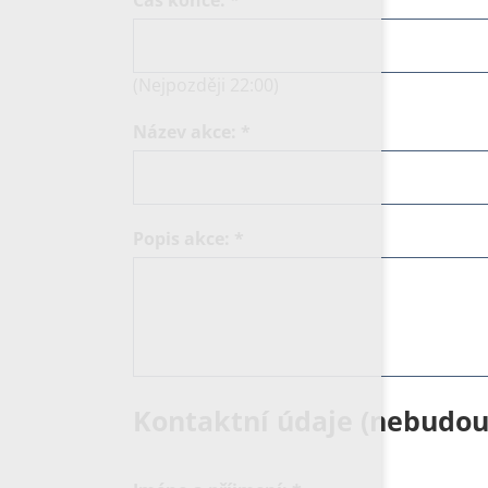
(Nejpozději 22:00)
Název akce:
*
Popis akce:
*
Kontaktní údaje (nebudou