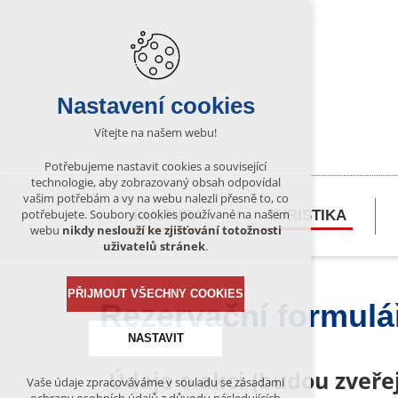
Nastavení cookies
Vítejte na našem webu!
Potřebujeme nastavit cookies a související
technologie, aby zobrazovaný obsah odpovídal
vašim potřebám a vy na webu nalezli přesně to, co
potřebujete. Soubory cookies používané na našem
KULTURA
TURISTIKA
webu
nikdy neslouží ke zjišťování totožnosti
uživatelů stránek
.
PŘIJMOUT VŠECHNY COOKIES
Rezervační formulá
NASTAVIT
Údaje o akci (budou zveř
Vaše údaje zpracováváme v souladu se zásadami
Technická cookies