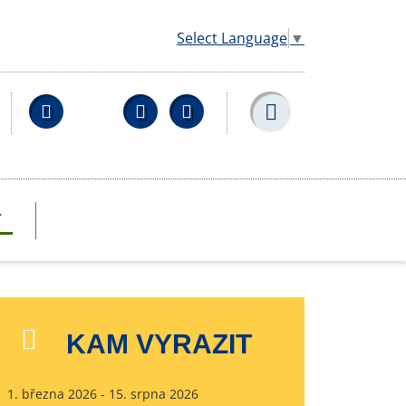
Select Language
▼
Facebook
YouTube
Wikipedia
T
KAM VYRAZIT
1. března 2026 - 15. srpna 2026