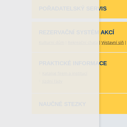
POŘADATELSKÝ SERVIS
REZERVAČNÍ SYSTÉM AKCÍ
Kulturní dům
Rekreační chata
Výstavní síň
PRAKTICKÉ INFORMACE
Katalog firem a institucí
Jízdní řády
NAUČNÉ STEZKY