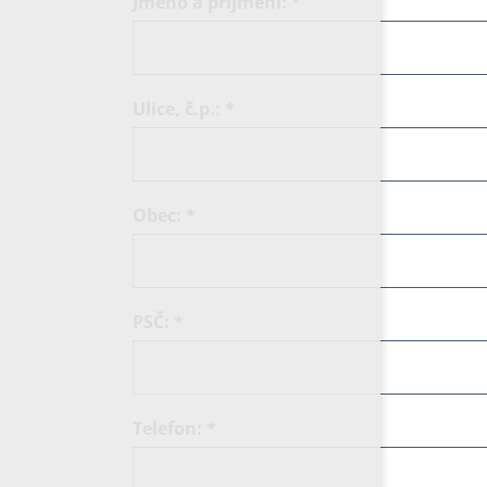
Jméno a příjmení:
*
Ulice, č.p.:
*
Obec:
*
PSČ:
*
Telefon:
*