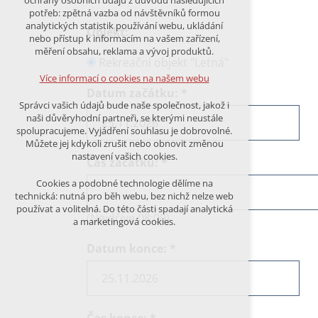
ochrany osobních údajů z důvodu následujících
nutná pro provozování webu
potřeb: zpětná vazba od návštěvníků formou
udržení kontextu stránek (session):
analytických statistik používání webu, ukládání
Objekt:
případná přihlášení, volby jazyka, apod.
nebo přístup k informacím na vašem zařízení,
měření obsahu, reklama a vývoj produktů.
Volitelná cookies
Rekreační objekt "Letná"
analytická pro anonymizované
Více informací o cookies na našem webu
vyhodnocení návštěvnosti
Datum začátku:
*
marketingová cookies (Google)
Správci vašich údajů bude naše společnost, jakož i
naši důvěryhodní partneři, se kterými neustále
Více informací o cookies na našem webu
spolupracujeme. Vyjádření souhlasu je dobrovolné.
Můžete jej kdykoli zrušit nebo obnovit změnou
nastavení vašich cookies.
Čas začátku:
*
PŘIJMOUT VŠECHNY COOKIES
Cookies a podobné technologie dělíme na
technická: nutná pro běh webu, bez nichž nelze web
používat a volitelná. Do této části spadají analytická
ODMÍTNOUT VŠE
(Nejdříve 08:00)
a marketingová cookies.
Datum konce:
*
Čas konce:
*