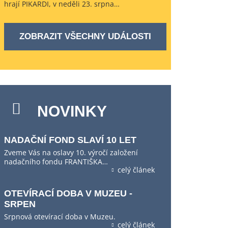
hrají PIKARDI, v neděli 23. srpna…
ZOBRAZIT VŠECHNY UDÁLOSTI
NOVINKY
NADAČNÍ FOND SLAVÍ 10 LET
Zveme Vás na oslavy 10. výročí založení
nadačního fondu FRANTIŠKA…
celý článek
OTEVÍRACÍ DOBA V MUZEU -
SRPEN
Srpnová otevírací doba v Muzeu.
celý článek