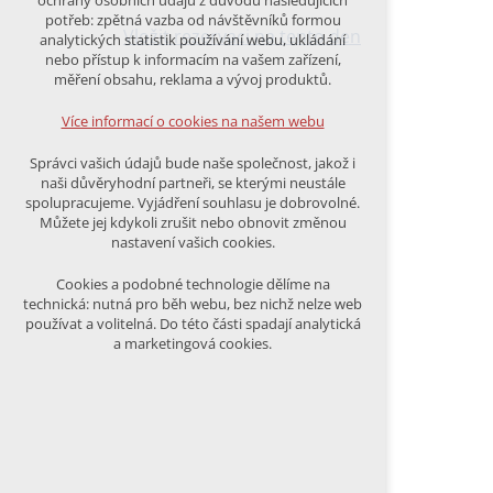
ochrany osobních údajů z důvodu následujících
nutná pro provozování webu
potřeb: zpětná vazba od návštěvníků formou
udržení kontextu stránek (session):
Vložit rezervaci na tento den
analytických statistik používání webu, ukládání
případná přihlášení, volby jazyka, apod.
nebo přístup k informacím na vašem zařízení,
měření obsahu, reklama a vývoj produktů.
Volitelná cookies
analytická pro anonymizované
Více informací o cookies na našem webu
vyhodnocení návštěvnosti
marketingová cookies (Google)
Správci vašich údajů bude naše společnost, jakož i
naši důvěryhodní partneři, se kterými neustále
Více informací o cookies na našem webu
spolupracujeme. Vyjádření souhlasu je dobrovolné.
Můžete jej kdykoli zrušit nebo obnovit změnou
nastavení vašich cookies.
PŘIJMOUT VŠECHNY COOKIES
Cookies a podobné technologie dělíme na
technická: nutná pro běh webu, bez nichž nelze web
používat a volitelná. Do této části spadají analytická
ODMÍTNOUT VŠE
a marketingová cookies.