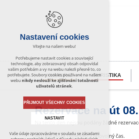
Nastavení cookies
Vítejte na našem webu!
Potřebujeme nastavit cookies a související
technologie, aby zobrazovaný obsah odpovídal
vašim potřebám a vy na webu nalezli přesně to, co
potřebujete. Soubory cookies používané na našem
KULTURA
TURISTIKA
webu
nikdy neslouží ke zjišťování totožnosti
uživatelů stránek
.
PŘIJMOUT VŠECHNY COOKIES
Rezervace na út 08
NASTAVIT
Na tento den nejsou podány žádné rezervac
Vaše údaje zpracováváme v souladu se zásadami
Můžete vložit rezervaci v libovolný čas.
Technická cookies