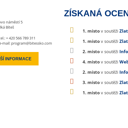
ZÍSKANÁ OCEN
vo náměstí 5
lká Bíteš
1. místo
v soutěži
Zla
tel.:
+ 420 566 789 311
1. místo
v soutěži
Zla
e-mail:
program@bitessko.com
2. místo
v soutěži
Inf
ŠÍ INFORMACE
4. místo
v soutěži
Web
2. místo
v soutěži
Inf
3. místo
v soutěži
Zla
1. místo
v soutěži
Zla