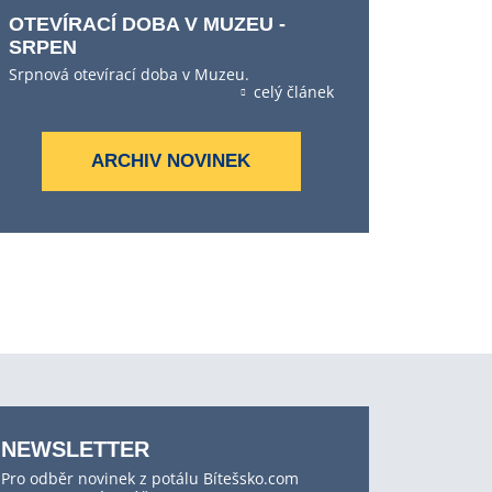
OTEVÍRACÍ DOBA V MUZEU -
SRPEN
Srpnová otevírací doba v Muzeu.
celý článek
ARCHIV NOVINEK
NEWSLETTER
Pro odběr novinek z potálu Bítešsko.com