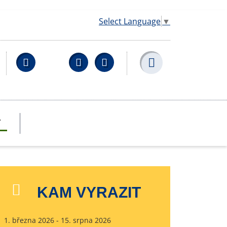
Select Language
▼
Facebook
YouTube
Wikipedia
T
KAM VYRAZIT
1. března 2026 - 15. srpna 2026