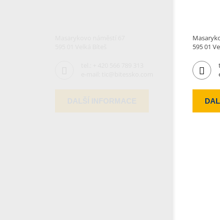
Masarykovo náměstí 67
Masaryko
595 01 Velká Bíteš
595 01 Ve
tel.:
+ 420 566 789 313
e-mail:
tic@bitessko.com
DALŠÍ INFORMACE
DAL