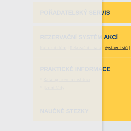
POŘADATELSKÝ SERVIS
REZERVAČNÍ SYSTÉM AKCÍ
Kulturní dům
Rekreační chata
Výstavní síň
PRAKTICKÉ INFORMACE
Katalog firem a institucí
Jízdní řády
NAUČNÉ STEZKY