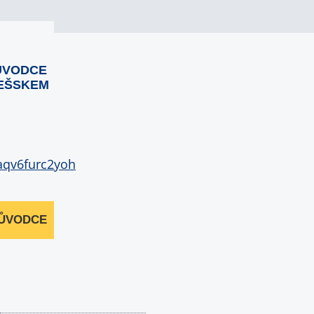
ŮVODCE
EŠSKEM
RŮVODCE