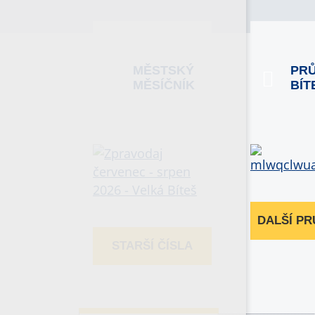
MĚSTSKÝ
PR
MĚSÍČNÍK
BÍT
DALŠÍ P
STARŠÍ ČÍSLA