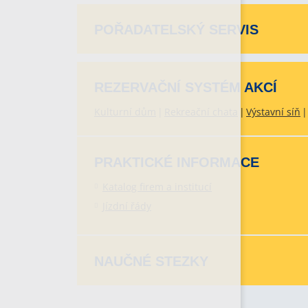
POŘADATELSKÝ SERVIS
REZERVAČNÍ SYSTÉM AKCÍ
Kulturní dům
Rekreační chata
Výstavní síň
PRAKTICKÉ INFORMACE
Katalog firem a institucí
Jízdní řády
NAUČNÉ STEZKY