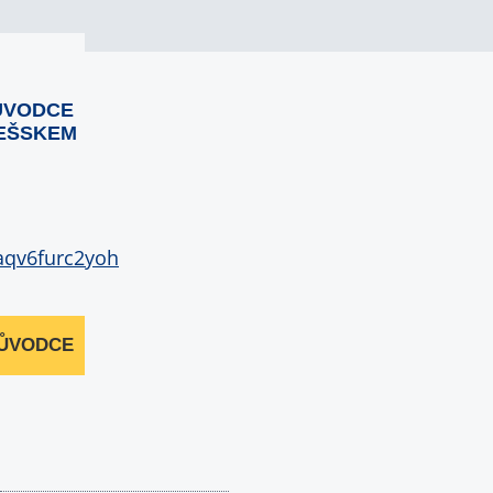
ŮVODCE
EŠSKEM
RŮVODCE