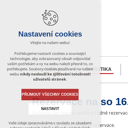
Nastavení cookies
Vítejte na našem webu!
Potřebujeme nastavit cookies a související
technologie, aby zobrazovaný obsah odpovídal
vašim potřebám a vy na webu nalezli přesně to, co
potřebujete. Soubory cookies používané na našem
KULTURA
TURISTIKA
webu
nikdy neslouží ke zjišťování totožnosti
uživatelů stránek
.
PŘIJMOUT VŠECHNY COOKIES
Rezervace na so 16
NASTAVIT
Na tento den nejsou podány žádné rezervac
Vaše údaje zpracováváme v souladu se zásadami
Na tento den nelze podávat rezervace.
Technická cookies