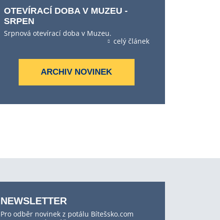
OTEVÍRACÍ DOBA V MUZEU -
SRPEN
Srpnová otevírací doba v Muzeu.
celý článek
ARCHIV NOVINEK
NEWSLETTER
Pro odběr novinek z potálu Bítešsko.com