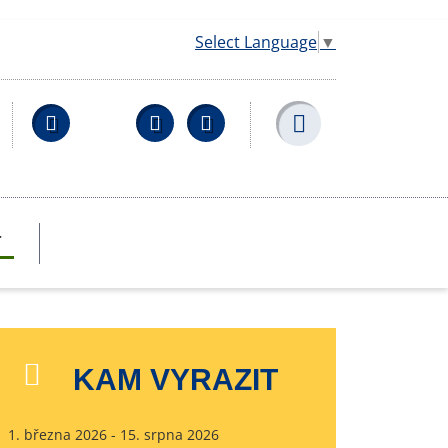
Select Language
▼
Facebook
YouTube
Wikipedia
T
KAM VYRAZIT
1. března 2026 - 15. srpna 2026