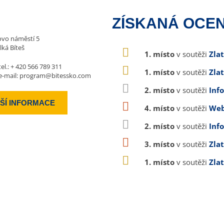
ZÍSKANÁ OCEN
vo náměstí 5
lká Bíteš
1. místo
v soutěži
Zla
tel.:
+ 420 566 789 311
1. místo
v soutěži
Zla
e-mail:
program@bitessko.com
2. místo
v soutěži
Inf
ŠÍ INFORMACE
4. místo
v soutěži
Web
2. místo
v soutěži
Inf
3. místo
v soutěži
Zla
1. místo
v soutěži
Zla