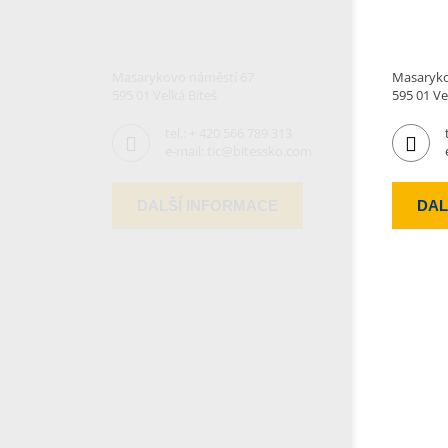
Masarykovo náměstí 67
Masaryko
595 01 Velká Bíteš
595 01 Ve
tel.:
+ 420 566 789 313
e-mail:
tic@bitessko.com
DALŠÍ INFORMACE
DAL