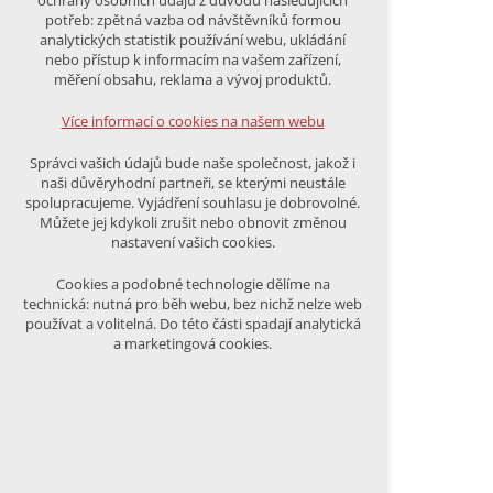
ochrany osobních údajů z důvodu následujících
nutná pro provozování webu
potřeb: zpětná vazba od návštěvníků formou
udržení kontextu stránek (session):
analytických statistik používání webu, ukládání
případná přihlášení, volby jazyka, apod.
nebo přístup k informacím na vašem zařízení,
měření obsahu, reklama a vývoj produktů.
Volitelná cookies
analytická pro anonymizované
Více informací o cookies na našem webu
vyhodnocení návštěvnosti
marketingová cookies (Google)
Správci vašich údajů bude naše společnost, jakož i
naši důvěryhodní partneři, se kterými neustále
Více informací o cookies na našem webu
spolupracujeme. Vyjádření souhlasu je dobrovolné.
Můžete jej kdykoli zrušit nebo obnovit změnou
nastavení vašich cookies.
PŘIJMOUT VŠECHNY COOKIES
Cookies a podobné technologie dělíme na
technická: nutná pro běh webu, bez nichž nelze web
používat a volitelná. Do této části spadají analytická
ODMÍTNOUT VŠE
a marketingová cookies.