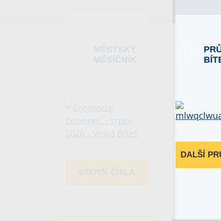
MĚSTSKÝ
PR
MĚSÍČNÍK
BÍT
DALŠÍ P
STARŠÍ ČÍSLA