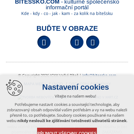
BÍTEŠSKO.COM
- kulturně společensko
informační portál
Kde - kdy - co - jak - kam - za kolik na bítešsku
BUĎTE V OBRAZE
Facebook
YouTube
Wikipedi
© Copyright 2026 ICKK Velká Bíteš |
info@bitessko.com
MAPA WEBU
ÚVOD
OBCHODNÍ PODMÍNKY
Nastavení cookies
PORTÁL OBČANA
GIS
Vítejte na našem webu!
VYTVOŘENO V XART.CZ
Potřebujeme nastavit cookies a související technologie, aby
zobrazovaný obsah odpovídal vašim potřebám a vy na webu nalezli
přesně to, co potřebujete. Soubory cookies používané na našem
Obsah tohoto portálu je chráněn autorským právem, které
webu
nikdy neslouží ke zjišťování totožnosti uživatelů stránek
.
vykonává vydavatel. Jakékoliv užití článků a fotografií z této podoby
webu včetně převzetí, šíření či dalšího zpřístupňování obsahu je bez
písemného souhlasu vydavatele – BÍTEŠSKO.COM -ZAKÁZÁNO.
PŘIJMOUT VŠECHNY COOKIES