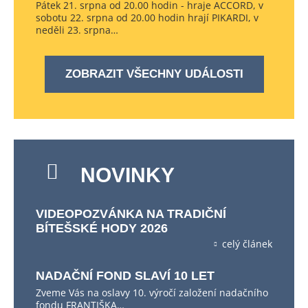
Pátek 21. srpna od 20.00 hodin - hraje ACCORD, v
sobotu 22. srpna od 20.00 hodin hrají PIKARDI, v
neděli 23. srpna…
ZOBRAZIT VŠECHNY UDÁLOSTI
NOVINKY
VIDEOPOZVÁNKA NA TRADIČNÍ
BÍTEŠSKÉ HODY 2026
celý článek
NADAČNÍ FOND SLAVÍ 10 LET
Zveme Vás na oslavy 10. výročí založení nadačního
fondu FRANTIŠKA…