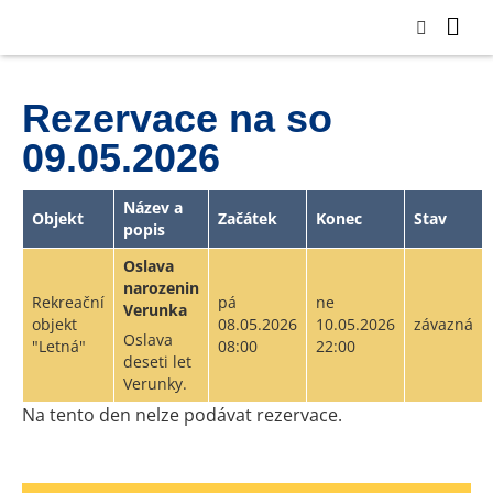
Rezervace na so
09.05.2026
Název a
Objekt
Začátek
Konec
Stav
popis
Oslava
narozenin
Rekreační
pá
ne
Verunka
objekt
08.05.2026
10.05.2026
závazná
Oslava
"Letná"
08:00
22:00
deseti let
Verunky.
Na tento den nelze podávat rezervace.