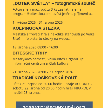
„DOTEK SVĚTLA“ – fotografická soutěž
Fotografie v max. počtu 3 ks zasílat na email
program@bitessko.com, uvést jméno, příjmení a…
1. května 2026 - 31. srpna 2026
KOLPINGOVA STEZKA
Městská šifrovací hra s několika stanovišti po Velké
Bíteši Info o startu stezky na webu…
18. srpna 2026 08:00 - 16:00
BÍTEŠSKÉ TRHY
Masarykovo náměstí, Velká Bíteš Organizuje:
Informační centrum a Klub kultury
21. srpna 2026 20:00 - 23. srpna 2026
TRADIČNÍ KOŠÍKOVSKÁ POUŤ
Pátek 21. srpna od 20.00 hodin - hraje ACCORD, v
sobotu 22. srpna od 20.00 hodin hrají PIKARDI, v
neděli 23. srpna…
ZOBRAZIT VŠECHNY UDÁLOSTI