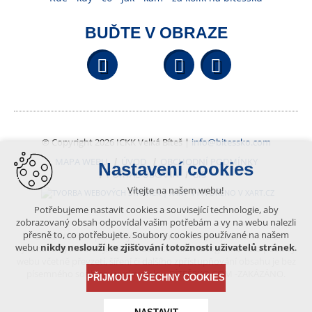
BUĎTE V OBRAZE
Facebook
YouTube
Wikipedi
© Copyright 2026 ICKK Velká Bíteš |
info@bitessko.com
MAPA WEBU
ÚVOD
OBCHODNÍ PODMÍNKY
Nastavení cookies
PORTÁL OBČANA
GIS
Vítejte na našem webu!
VYTVOŘENO V XART.CZ
Potřebujeme nastavit cookies a související technologie, aby
zobrazovaný obsah odpovídal vašim potřebám a vy na webu nalezli
přesně to, co potřebujete. Soubory cookies používané na našem
Obsah tohoto portálu je chráněn autorským právem, které
webu
nikdy neslouží ke zjišťování totožnosti uživatelů stránek
.
vykonává vydavatel. Jakékoliv užití článků a fotografií z této podoby
webu včetně převzetí, šíření či dalšího zpřístupňování obsahu je bez
písemného souhlasu vydavatele – BÍTEŠSKO.COM -ZAKÁZÁNO.
PŘIJMOUT VŠECHNY COOKIES