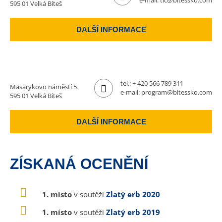
e-mail:
tic@bitessko.com
595 01 Velká Bíteš
DALŠÍ INFORMACE
tel.:
+ 420 566 789 311
Masarykovo náměstí 5
e-mail:
program@bitessko.com
595 01 Velká Bíteš
DALŠÍ INFORMACE
ZÍSKANÁ OCENĚNÍ
1. místo
v soutěži
Zlatý erb 2020
1. místo
v soutěži
Zlatý erb 2019