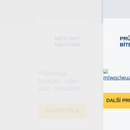
MĚSTSKÝ
PR
MĚSÍČNÍK
BÍT
DALŠÍ P
STARŠÍ ČÍSLA