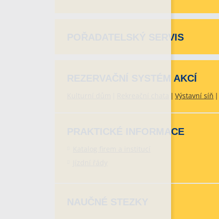
POŘADATELSKÝ SERVIS
REZERVAČNÍ SYSTÉM AKCÍ
Kulturní dům
Rekreační chata
Výstavní síň
PRAKTICKÉ INFORMACE
Katalog firem a institucí
Jízdní řády
NAUČNÉ STEZKY