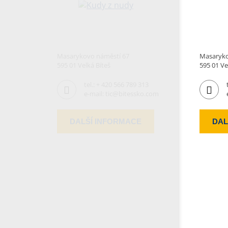
Masarykovo náměstí 67
Masaryko
595 01 Velká Bíteš
595 01 Ve
tel.:
+ 420 566 789 313
e-mail:
tic@bitessko.com
DALŠÍ INFORMACE
DAL