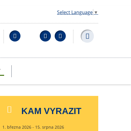
Select Language
▼
Facebook
YouTube
Wikipedia
T
KAM VYRAZIT
1. března 2026 - 15. srpna 2026