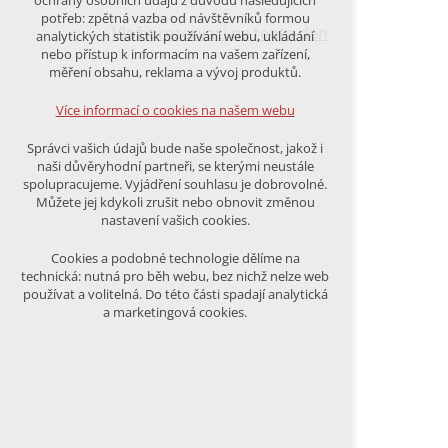
ochrany osobních údajů z důvodu následujících
nutná pro provozování webu
potřeb: zpětná vazba od návštěvníků formou
udržení kontextu stránek (session):
Vložit rezervaci na tento den
analytických statistik používání webu, ukládání
případná přihlášení, volby jazyka, apod.
nebo přístup k informacím na vašem zařízení,
měření obsahu, reklama a vývoj produktů.
Volitelná cookies
analytická pro anonymizované
Více informací o cookies na našem webu
vyhodnocení návštěvnosti
marketingová cookies (Google)
Správci vašich údajů bude naše společnost, jakož i
naši důvěryhodní partneři, se kterými neustále
Více informací o cookies na našem webu
spolupracujeme. Vyjádření souhlasu je dobrovolné.
Můžete jej kdykoli zrušit nebo obnovit změnou
nastavení vašich cookies.
PŘIJMOUT VŠECHNY COOKIES
Cookies a podobné technologie dělíme na
technická: nutná pro běh webu, bez nichž nelze web
používat a volitelná. Do této části spadají analytická
ODMÍTNOUT VŠE
a marketingová cookies.