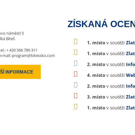
ZÍSKANÁ OCEN
vo náměstí 5
lká Bíteš
1. místo
v soutěži
Zla
tel.:
+ 420 566 789 311
1. místo
v soutěži
Zla
e-mail:
program@bitessko.com
2. místo
v soutěži
Inf
ŠÍ INFORMACE
4. místo
v soutěži
Web
2. místo
v soutěži
Inf
3. místo
v soutěži
Zla
1. místo
v soutěži
Zla