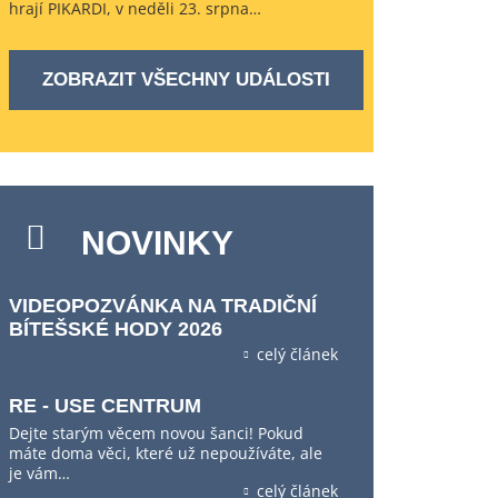
hrají PIKARDI, v neděli 23. srpna…
ZOBRAZIT VŠECHNY UDÁLOSTI
NOVINKY
VIDEOPOZVÁNKA NA TRADIČNÍ
BÍTEŠSKÉ HODY 2026
celý článek
RE - USE CENTRUM
Dejte starým věcem novou šanci! Pokud
máte doma věci, které už nepoužíváte, ale
je vám…
celý článek