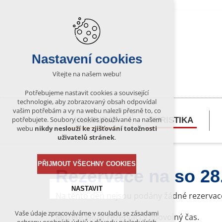
Nastavení cookies
Vítejte na našem webu!
Potřebujeme nastavit cookies a související
technologie, aby zobrazovaný obsah odpovídal
vašim potřebám a vy na webu nalezli přesně to, co
potřebujete. Soubory cookies používané na našem
KULTURA
TURISTIKA
webu
nikdy neslouží ke zjišťování totožnosti
uživatelů stránek
.
PŘIJMOUT VŠECHNY COOKIES
Rezervace na so 28
NASTAVIT
Na tento den nejsou podány žádné rezervac
Vaše údaje zpracováváme v souladu se zásadami
Můžete vložit rezervaci v libovolný čas.
Technická cookies