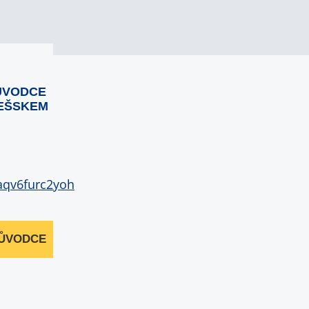
ŮVODCE
EŠSKEM
RŮVODCE