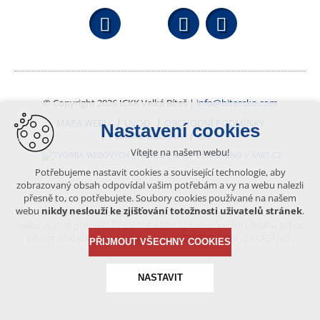
Facebook
YouTube
Wikipedi
© Copyright 2026 ICKK Velká Bíteš |
info@bitessko.com
MAPA WEBU
ÚVOD
OBCHODNÍ PODMÍNKY
Nastavení cookies
PORTÁL OBČANA
GIS
Vítejte na našem webu!
VYTVOŘENO V XART.CZ
Potřebujeme nastavit cookies a související technologie, aby
zobrazovaný obsah odpovídal vašim potřebám a vy na webu nalezli
přesně to, co potřebujete. Soubory cookies používané na našem
Obsah tohoto portálu je chráněn autorským právem, které
webu
nikdy neslouží ke zjišťování totožnosti uživatelů stránek
.
vykonává vydavatel. Jakékoliv užití článků a fotografií z této podoby
webu včetně převzetí, šíření či dalšího zpřístupňování obsahu je bez
písemného souhlasu vydavatele – BÍTEŠSKO.COM -ZAKÁZÁNO.
PŘIJMOUT VŠECHNY COOKIES
NASTAVIT