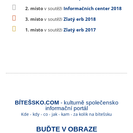
2. místo
v soutěži
Informačních center 2018
3. místo
v soutěži
Zlatý erb 2018
1. místo
v soutěži
Zlatý erb 2017
BÍTEŠSKO.COM
- kulturně společensko
informační portál
Kde - kdy - co - jak - kam - za kolik na bítešsku
BUĎTE V OBRAZE