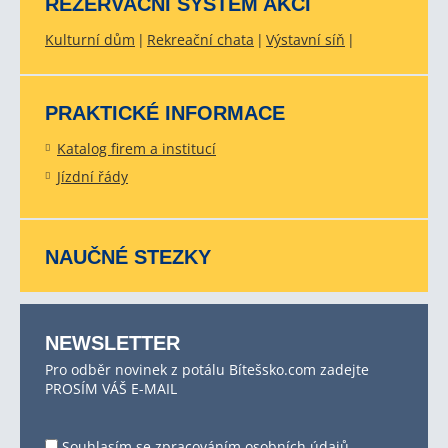
REZERVAČNÍ SYSTÉM AKCÍ
Kulturní dům
Rekreační chata
Výstavní síň
PRAKTICKÉ INFORMACE
Katalog firem a institucí
Jízdní řády
NAUČNÉ STEZKY
NEWSLETTER
Pro odběr novinek z potálu Bítešsko.com zadejte
PROSÍM VÁŠ E-MAIL
Souhlasím se
zpracováním osobních údajů
.