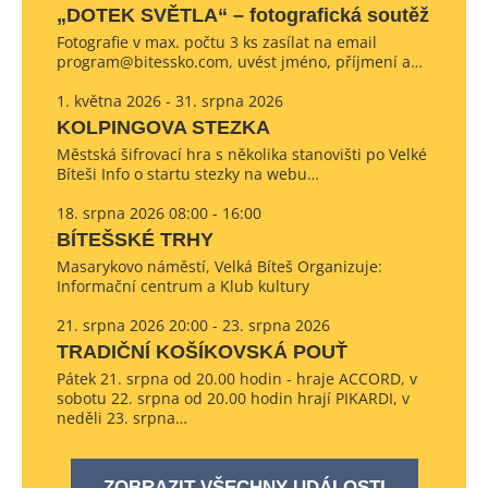
„DOTEK SVĚTLA“ – fotografická soutěž
Fotografie v max. počtu 3 ks zasílat na email
program@bitessko.com, uvést jméno, příjmení a…
1. května 2026 - 31. srpna 2026
KOLPINGOVA STEZKA
Městská šifrovací hra s několika stanovišti po Velké
Bíteši Info o startu stezky na webu…
18. srpna 2026 08:00 - 16:00
BÍTEŠSKÉ TRHY
Masarykovo náměstí, Velká Bíteš Organizuje:
Informační centrum a Klub kultury
21. srpna 2026 20:00 - 23. srpna 2026
TRADIČNÍ KOŠÍKOVSKÁ POUŤ
Pátek 21. srpna od 20.00 hodin - hraje ACCORD, v
sobotu 22. srpna od 20.00 hodin hrají PIKARDI, v
neděli 23. srpna…
ZOBRAZIT VŠECHNY UDÁLOSTI