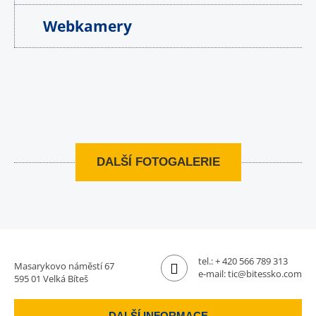
Webkamery
DALŠÍ FOTOGALERIE
tel.:
+ 420 566 789 313
Masarykovo náměstí 67
e-mail:
tic@bitessko.com
595 01 Velká Bíteš
DALŠÍ INFORMACE