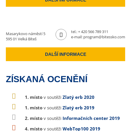
tel.:
+ 420 566 789 311
Masarykovo náměstí 5
e-mail:
program@bitessko.com
595 01 Velká Bíteš
DALŠÍ INFORMACE
ZÍSKANÁ OCENĚNÍ
1. místo
v soutěži
Zlatý erb 2020
1. místo
v soutěži
Zlatý erb 2019
2. místo
v soutěži
Informačních center 2019
4. místo
v soutěži
WebTop100 2019