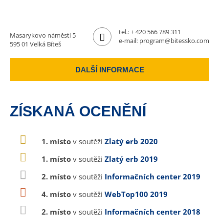
tel.:
+ 420 566 789 311
Masarykovo náměstí 5
e-mail:
program@bitessko.com
595 01 Velká Bíteš
DALŠÍ INFORMACE
ZÍSKANÁ OCENĚNÍ
1. místo
v soutěži
Zlatý erb 2020
1. místo
v soutěži
Zlatý erb 2019
2. místo
v soutěži
Informačních center 2019
4. místo
v soutěži
WebTop100 2019
2. místo
v soutěži
Informačních center 2018