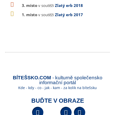
3. místo
v soutěži
Zlatý erb 2018
1. místo
v soutěži
Zlatý erb 2017
BÍTEŠSKO.COM
- kulturně společensko
informační portál
Kde - kdy - co - jak - kam - za kolik na bítešsku
BUĎTE V OBRAZE
Facebook
YouTube
Wikipedi