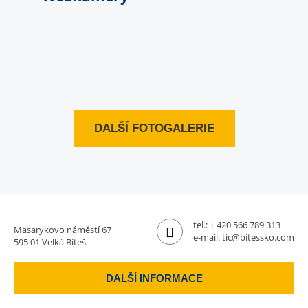
DALŠÍ FOTOGALERIE
tel.:
+ 420 566 789 313
Masarykovo náměstí 67
e-mail:
tic@bitessko.com
595 01 Velká Bíteš
DALŠÍ INFORMACE