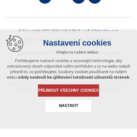
© Copyright 2026 ICKK Velká Bíteš |
info@bitessko.com
MAPA WEBU
ÚVOD
OBCHODNÍ PODMÍNKY
Nastavení cookies
PORTÁL OBČANA
GIS
Vítejte na našem webu!
VYTVOŘENO V XART.CZ
Potřebujeme nastavit cookies a související technologie, aby
zobrazovaný obsah odpovídal vašim potřebám a vy na webu nalezli
přesně to, co potřebujete. Soubory cookies používané na našem
Obsah tohoto portálu je chráněn autorským právem, které
webu
nikdy neslouží ke zjišťování totožnosti uživatelů stránek
.
vykonává vydavatel. Jakékoliv užití článků a fotografií z této podoby
webu včetně převzetí, šíření či dalšího zpřístupňování obsahu je bez
písemného souhlasu vydavatele – BÍTEŠSKO.COM -ZAKÁZÁNO.
PŘIJMOUT VŠECHNY COOKIES
NASTAVIT
Technická cookies
nutná pro provozování webu
udržení kontextu stránek (session): případná přihlášení,