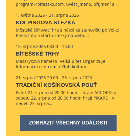
program@bitessko.com, uvést jméno, příjmení a…
1. května 2026 - 31. srpna 2026
KOLPINGOVA STEZKA
Městská šifrovací hra s několika stanovišti po Velké
Bíteši Info o startu stezky na webu…
18. srpna 2026 08:00 - 16:00
BÍTEŠSKÉ TRHY
Masarykovo náměstí, Velká Bíteš Organizuje:
Informační centrum a Klub kultury
21. srpna 2026 20:00 - 23. srpna 2026
TRADIČNÍ KOŠÍKOVSKÁ POUŤ
Pátek 21. srpna od 20.00 hodin - hraje ACCORD, v
sobotu 22. srpna od 20.00 hodin hrají PIKARDI, v
neděli 23. srpna…
ZOBRAZIT VŠECHNY UDÁLOSTI