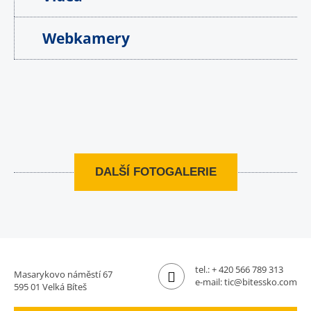
Webkamery
DALŠÍ FOTOGALERIE
tel.:
+ 420 566 789 313
Masarykovo náměstí 67
e-mail:
tic@bitessko.com
595 01 Velká Bíteš