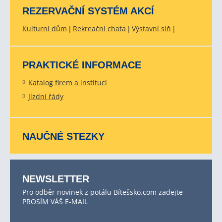
REZERVAČNÍ SYSTÉM AKCÍ
Kulturní dům
Rekreační chata
Výstavní síň
PRAKTICKÉ INFORMACE
Katalog firem a institucí
Jízdní řády
NAUČNÉ STEZKY
NEWSLETTER
Pro odběr novinek z potálu Bítešsko.com zadejte
PROSÍM VÁŠ E-MAIL