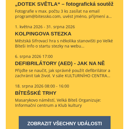
„DOTEK SVĚTLA“ – fotografická soutěž
Fotografie v max. počtu 3 ks zasílat na email
program@bitessko.com, uvést jméno, příjmení a…
1. května 2026 - 31. srpna 2026
KOLPINGOVA STEZKA
Městská šifrovací hra s několika stanovišti po Velké
Bíteši Info o startu stezky na webu…
6. srpna 2026 17:00
DEFIBRILÁTORY (AED) - JAK NA NĚ
Přijďte se naučit, jak správně použít defibrilátor a
zachránit tak život. V sále KULTURNÍHO CENTRA…
18. srpna 2026 08:00 - 16:00
BÍTEŠSKÉ TRHY
Masarykovo náměstí, Velká Bíteš Organizuje:
Informační centrum a Klub kultury
ZOBRAZIT VŠECHNY UDÁLOSTI