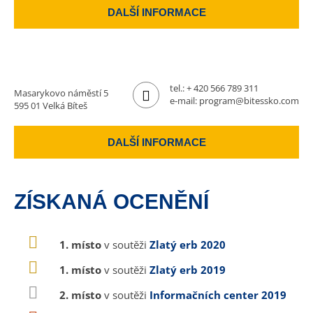
DALŠÍ INFORMACE
tel.:
+ 420 566 789 311
Masarykovo náměstí 5
e-mail:
program@bitessko.com
595 01 Velká Bíteš
DALŠÍ INFORMACE
ZÍSKANÁ OCENĚNÍ
1. místo
v soutěži
Zlatý erb 2020
1. místo
v soutěži
Zlatý erb 2019
2. místo
v soutěži
Informačních center 2019