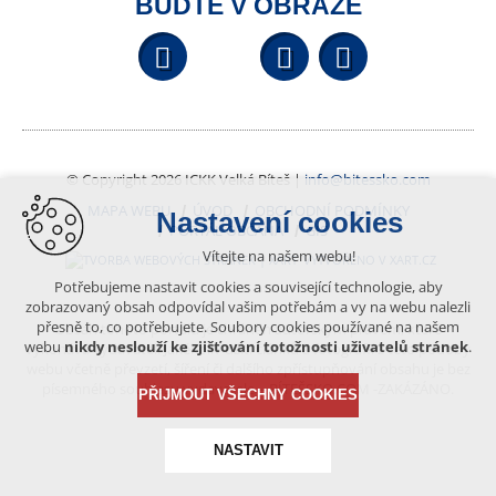
BUĎTE V OBRAZE
Facebook
YouTube
Wikipedi
© Copyright 2026 ICKK Velká Bíteš |
info@bitessko.com
MAPA WEBU
ÚVOD
OBCHODNÍ PODMÍNKY
Nastavení cookies
PORTÁL OBČANA
GIS
Vítejte na našem webu!
VYTVOŘENO V XART.CZ
Potřebujeme nastavit cookies a související technologie, aby
zobrazovaný obsah odpovídal vašim potřebám a vy na webu nalezli
přesně to, co potřebujete. Soubory cookies používané na našem
Obsah tohoto portálu je chráněn autorským právem, které
webu
nikdy neslouží ke zjišťování totožnosti uživatelů stránek
.
vykonává vydavatel. Jakékoliv užití článků a fotografií z této podoby
webu včetně převzetí, šíření či dalšího zpřístupňování obsahu je bez
písemného souhlasu vydavatele – BÍTEŠSKO.COM -ZAKÁZÁNO.
PŘIJMOUT VŠECHNY COOKIES
NASTAVIT