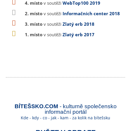
4. místo
v soutěži
WebTop100 2019
2. místo
v soutěži
Informačních center 2018
3. místo
v soutěži
Zlatý erb 2018
1. místo
v soutěži
Zlatý erb 2017
BÍTEŠSKO.COM
- kulturně společensko
informační portál
Kde - kdy - co - jak - kam - za kolik na bítešsku