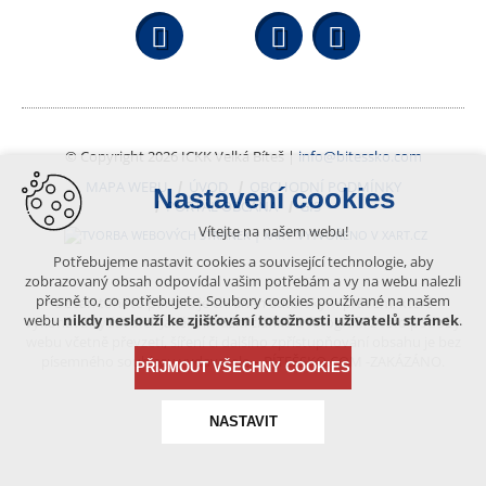
Facebook
YouTube
Wikipedi
© Copyright 2026 ICKK Velká Bíteš |
info@bitessko.com
MAPA WEBU
ÚVOD
OBCHODNÍ PODMÍNKY
Nastavení cookies
PORTÁL OBČANA
GIS
Vítejte na našem webu!
VYTVOŘENO V XART.CZ
Potřebujeme nastavit cookies a související technologie, aby
zobrazovaný obsah odpovídal vašim potřebám a vy na webu nalezli
přesně to, co potřebujete. Soubory cookies používané na našem
Obsah tohoto portálu je chráněn autorským právem, které
webu
nikdy neslouží ke zjišťování totožnosti uživatelů stránek
.
vykonává vydavatel. Jakékoliv užití článků a fotografií z této podoby
webu včetně převzetí, šíření či dalšího zpřístupňování obsahu je bez
písemného souhlasu vydavatele – BÍTEŠSKO.COM -ZAKÁZÁNO.
PŘIJMOUT VŠECHNY COOKIES
NASTAVIT