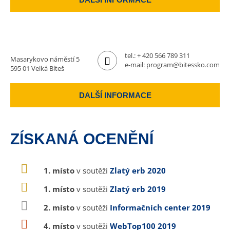
tel.:
+ 420 566 789 311
Masarykovo náměstí 5
e-mail:
program@bitessko.com
595 01 Velká Bíteš
DALŠÍ INFORMACE
ZÍSKANÁ OCENĚNÍ
1. místo
v soutěži
Zlatý erb 2020
1. místo
v soutěži
Zlatý erb 2019
2. místo
v soutěži
Informačních center 2019
4. místo
v soutěži
WebTop100 2019