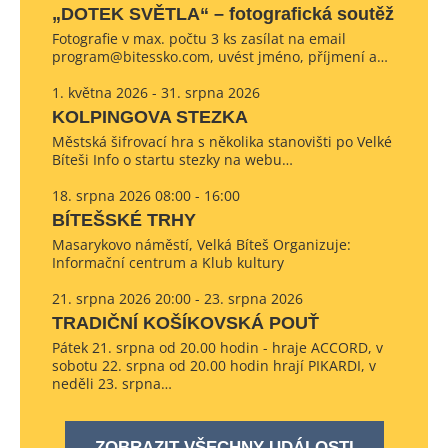
„DOTEK SVĚTLA“ – fotografická soutěž
Fotografie v max. počtu 3 ks zasílat na email
program@bitessko.com, uvést jméno, příjmení a…
1. května 2026 - 31. srpna 2026
KOLPINGOVA STEZKA
Městská šifrovací hra s několika stanovišti po Velké
Bíteši Info o startu stezky na webu…
18. srpna 2026 08:00 - 16:00
BÍTEŠSKÉ TRHY
Masarykovo náměstí, Velká Bíteš Organizuje:
Informační centrum a Klub kultury
21. srpna 2026 20:00 - 23. srpna 2026
TRADIČNÍ KOŠÍKOVSKÁ POUŤ
Pátek 21. srpna od 20.00 hodin - hraje ACCORD, v
sobotu 22. srpna od 20.00 hodin hrají PIKARDI, v
neděli 23. srpna…
ZOBRAZIT VŠECHNY UDÁLOSTI