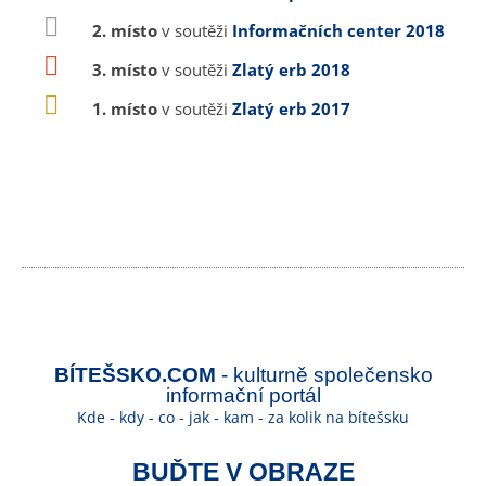
2. místo
v soutěži
Informačních center 2018
3. místo
v soutěži
Zlatý erb 2018
1. místo
v soutěži
Zlatý erb 2017
BÍTEŠSKO.COM
- kulturně společensko
informační portál
Kde - kdy - co - jak - kam - za kolik na bítešsku
BUĎTE V OBRAZE