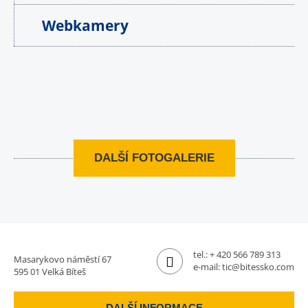
Webkamery
DALŠÍ FOTOGALERIE
tel.:
+ 420 566 789 313
Masarykovo náměstí 67
e-mail:
tic@bitessko.com
595 01 Velká Bíteš
DALŠÍ INFORMACE