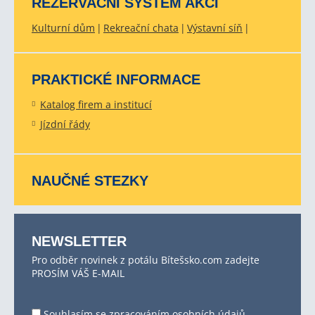
REZERVAČNÍ SYSTÉM AKCÍ
Kulturní dům
Rekreační chata
Výstavní síň
PRAKTICKÉ INFORMACE
Katalog firem a institucí
Jízdní řády
NAUČNÉ STEZKY
NEWSLETTER
Pro odběr novinek z potálu Bítešsko.com zadejte
PROSÍM VÁŠ E-MAIL
Souhlasím se
zpracováním osobních údajů
.