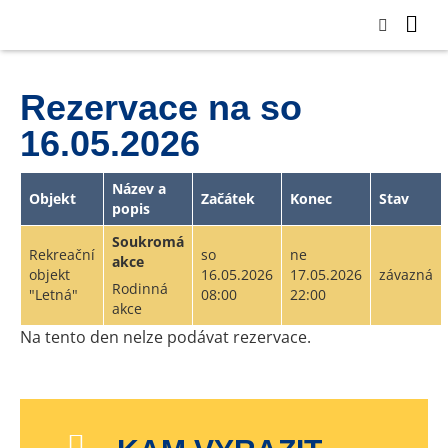
Rezervace na so
16.05.2026
Název a
Objekt
Začátek
Konec
Stav
popis
Soukromá
Rekreační
so
ne
akce
objekt
16.05.2026
17.05.2026
závazná
Rodinná
"Letná"
08:00
22:00
akce
Na tento den nelze podávat rezervace.