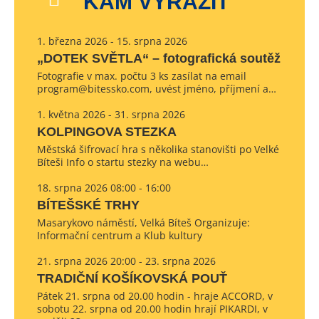
KAM VYRAZIT
1. března 2026 - 15. srpna 2026
„DOTEK SVĚTLA“ – fotografická soutěž
Fotografie v max. počtu 3 ks zasílat na email
program@bitessko.com, uvést jméno, příjmení a…
1. května 2026 - 31. srpna 2026
KOLPINGOVA STEZKA
Městská šifrovací hra s několika stanovišti po Velké
Bíteši Info o startu stezky na webu…
18. srpna 2026 08:00 - 16:00
BÍTEŠSKÉ TRHY
Masarykovo náměstí, Velká Bíteš Organizuje:
Informační centrum a Klub kultury
21. srpna 2026 20:00 - 23. srpna 2026
TRADIČNÍ KOŠÍKOVSKÁ POUŤ
Pátek 21. srpna od 20.00 hodin - hraje ACCORD, v
sobotu 22. srpna od 20.00 hodin hrají PIKARDI, v