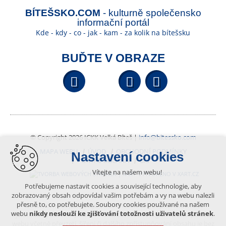
BÍTEŠSKO.COM
- kulturně společensko
informační portál
Kde - kdy - co - jak - kam - za kolik na bítešsku
BUĎTE V OBRAZE
Facebook
YouTube
Wikipedi
© Copyright 2026 ICKK Velká Bíteš |
info@bitessko.com
MAPA WEBU
ÚVOD
OBCHODNÍ PODMÍNKY
Nastavení cookies
PORTÁL OBČANA
GIS
Vítejte na našem webu!
VYTVOŘENO V XART.CZ
Potřebujeme nastavit cookies a související technologie, aby
zobrazovaný obsah odpovídal vašim potřebám a vy na webu nalezli
přesně to, co potřebujete. Soubory cookies používané na našem
Obsah tohoto portálu je chráněn autorským právem, které
webu
nikdy neslouží ke zjišťování totožnosti uživatelů stránek
.
vykonává vydavatel. Jakékoliv užití článků a fotografií z této podoby
webu včetně převzetí, šíření či dalšího zpřístupňování obsahu je bez