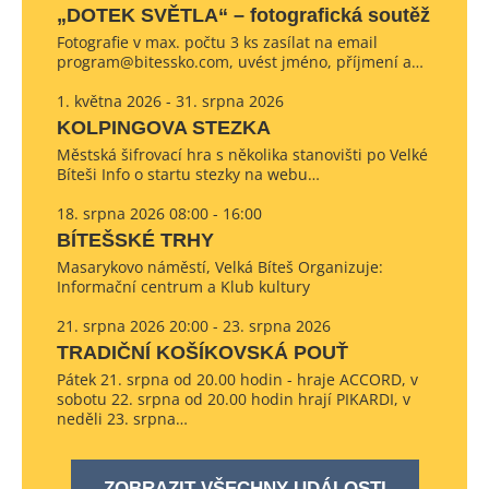
„DOTEK SVĚTLA“ – fotografická soutěž
Fotografie v max. počtu 3 ks zasílat na email
program@bitessko.com, uvést jméno, příjmení a…
1. května 2026 - 31. srpna 2026
KOLPINGOVA STEZKA
Městská šifrovací hra s několika stanovišti po Velké
Bíteši Info o startu stezky na webu…
18. srpna 2026 08:00 - 16:00
BÍTEŠSKÉ TRHY
Masarykovo náměstí, Velká Bíteš Organizuje:
Informační centrum a Klub kultury
21. srpna 2026 20:00 - 23. srpna 2026
TRADIČNÍ KOŠÍKOVSKÁ POUŤ
Pátek 21. srpna od 20.00 hodin - hraje ACCORD, v
sobotu 22. srpna od 20.00 hodin hrají PIKARDI, v
neděli 23. srpna…
ZOBRAZIT VŠECHNY UDÁLOSTI