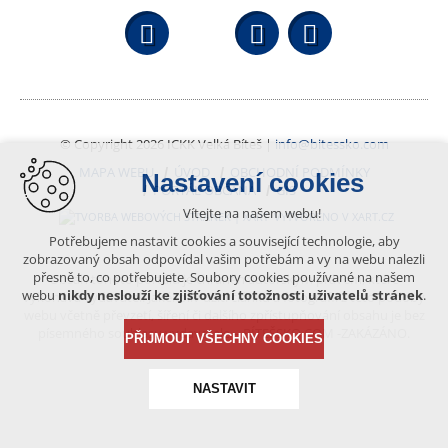
Facebook
YouTube
Wikipedi
© Copyright 2026 ICKK Velká Bíteš |
info@bitessko.com
MAPA WEBU
ÚVOD
OBCHODNÍ PODMÍNKY
Nastavení cookies
PORTÁL OBČANA
GIS
Vítejte na našem webu!
VYTVOŘENO V XART.CZ
Potřebujeme nastavit cookies a související technologie, aby
zobrazovaný obsah odpovídal vašim potřebám a vy na webu nalezli
přesně to, co potřebujete. Soubory cookies používané na našem
Obsah tohoto portálu je chráněn autorským právem, které
webu
nikdy neslouží ke zjišťování totožnosti uživatelů stránek
.
vykonává vydavatel. Jakékoliv užití článků a fotografií z této podoby
webu včetně převzetí, šíření či dalšího zpřístupňování obsahu je bez
písemného souhlasu vydavatele – BÍTEŠSKO.COM -ZAKÁZÁNO.
PŘIJMOUT VŠECHNY COOKIES
NASTAVIT