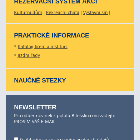
REZERVAČNÍ SYSTÉM AKCÍ
Kulturní dům
Rekreační chata
Výstavní síň
PRAKTICKÉ INFORMACE
Katalog firem a institucí
Jízdní řády
NAUČNÉ STEZKY
NEWSLETTER
Pro odběr novinek z potálu Bítešsko.com zadejte
PROSÍM VÁŠ E-MAIL
Souhlasím se
zpracováním osobních údajů
.