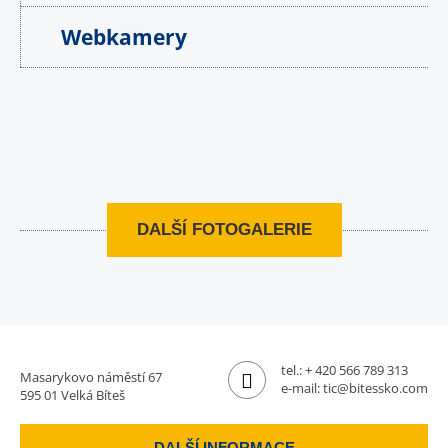
Webkamery
DALŠÍ FOTOGALERIE
tel.:
+ 420 566 789 313
Masarykovo náměstí 67
e-mail:
tic@bitessko.com
595 01 Velká Bíteš
DALŠÍ INFORMACE