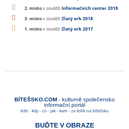
2. místo
v soutěži
Informačních center 2018
3. místo
v soutěži
Zlatý erb 2018
1. místo
v soutěži
Zlatý erb 2017
BÍTEŠSKO.COM
- kulturně společensko
informační portál
Kde - kdy - co - jak - kam - za kolik na bítešsku
BUĎTE V OBRAZE