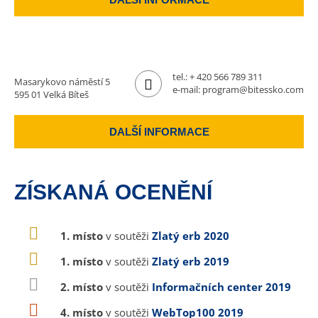
tel.:
+ 420 566 789 311
Masarykovo náměstí 5
e-mail:
program@bitessko.com
595 01 Velká Bíteš
DALŠÍ INFORMACE
ZÍSKANÁ OCENĚNÍ
1. místo
v soutěži
Zlatý erb 2020
1. místo
v soutěži
Zlatý erb 2019
2. místo
v soutěži
Informačních center 2019
4. místo
v soutěži
WebTop100 2019