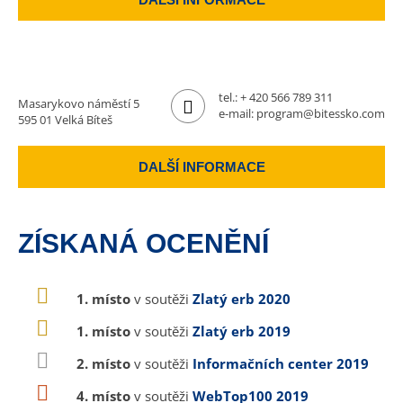
tel.:
+ 420 566 789 311
Masarykovo náměstí 5
e-mail:
program@bitessko.com
595 01 Velká Bíteš
DALŠÍ INFORMACE
ZÍSKANÁ OCENĚNÍ
1. místo
v soutěži
Zlatý erb 2020
1. místo
v soutěži
Zlatý erb 2019
2. místo
v soutěži
Informačních center 2019
4. místo
v soutěži
WebTop100 2019