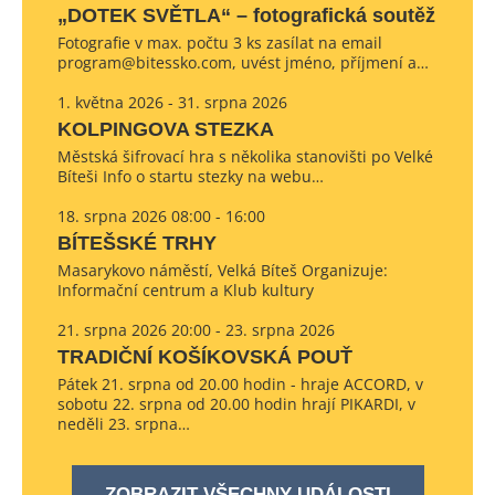
„DOTEK SVĚTLA“ – fotografická soutěž
Fotografie v max. počtu 3 ks zasílat na email
program@bitessko.com, uvést jméno, příjmení a…
1. května 2026 - 31. srpna 2026
KOLPINGOVA STEZKA
Městská šifrovací hra s několika stanovišti po Velké
Bíteši Info o startu stezky na webu…
18. srpna 2026 08:00 - 16:00
BÍTEŠSKÉ TRHY
Masarykovo náměstí, Velká Bíteš Organizuje:
Informační centrum a Klub kultury
21. srpna 2026 20:00 - 23. srpna 2026
TRADIČNÍ KOŠÍKOVSKÁ POUŤ
Pátek 21. srpna od 20.00 hodin - hraje ACCORD, v
sobotu 22. srpna od 20.00 hodin hrají PIKARDI, v
neděli 23. srpna…
ZOBRAZIT VŠECHNY UDÁLOSTI