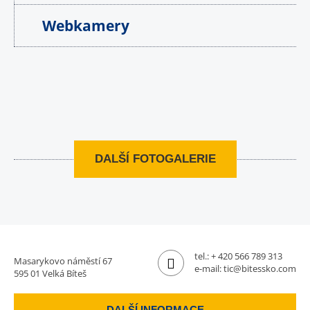
Webkamery
DALŠÍ FOTOGALERIE
tel.:
+ 420 566 789 313
Masarykovo náměstí 67
e-mail:
tic@bitessko.com
595 01 Velká Bíteš
DALŠÍ INFORMACE