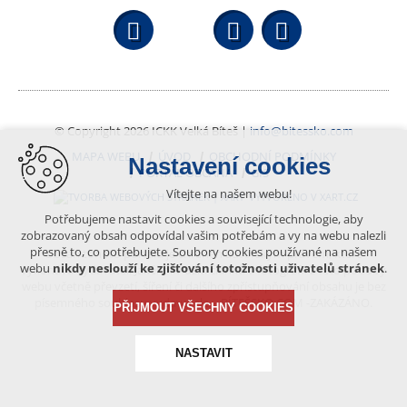
Facebook
YouTube
Wikipedi
© Copyright 2026 ICKK Velká Bíteš |
info@bitessko.com
MAPA WEBU
ÚVOD
OBCHODNÍ PODMÍNKY
Nastavení cookies
PORTÁL OBČANA
GIS
Vítejte na našem webu!
VYTVOŘENO V XART.CZ
Potřebujeme nastavit cookies a související technologie, aby
zobrazovaný obsah odpovídal vašim potřebám a vy na webu nalezli
přesně to, co potřebujete. Soubory cookies používané na našem
Obsah tohoto portálu je chráněn autorským právem, které
webu
nikdy neslouží ke zjišťování totožnosti uživatelů stránek
.
vykonává vydavatel. Jakékoliv užití článků a fotografií z této podoby
webu včetně převzetí, šíření či dalšího zpřístupňování obsahu je bez
písemného souhlasu vydavatele – BÍTEŠSKO.COM -ZAKÁZÁNO.
PŘIJMOUT VŠECHNY COOKIES
NASTAVIT