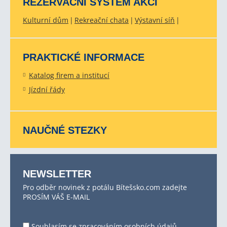
REZERVAČNÍ SYSTÉM AKCÍ
Kulturní dům
Rekreační chata
Výstavní síň
PRAKTICKÉ INFORMACE
Katalog firem a institucí
Jízdní řády
NAUČNÉ STEZKY
NEWSLETTER
Pro odběr novinek z potálu Bítešsko.com zadejte
PROSÍM VÁŠ E-MAIL
Souhlasím se
zpracováním osobních údajů
.