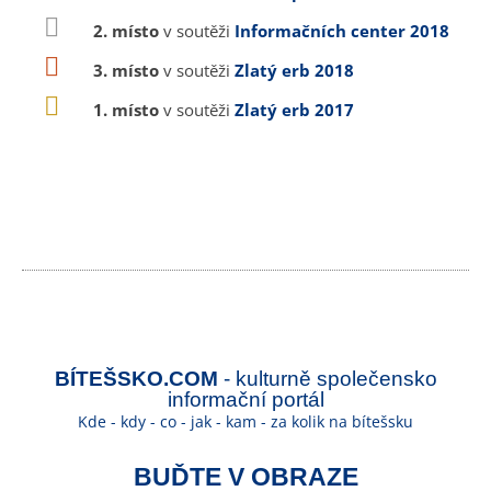
2. místo
v soutěži
Informačních center 2018
3. místo
v soutěži
Zlatý erb 2018
1. místo
v soutěži
Zlatý erb 2017
BÍTEŠSKO.COM
- kulturně společensko
informační portál
Kde - kdy - co - jak - kam - za kolik na bítešsku
BUĎTE V OBRAZE