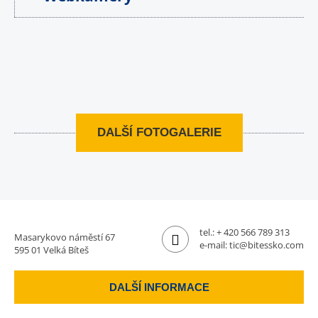
DALŠÍ FOTOGALERIE
tel.:
+ 420 566 789 313
Masarykovo náměstí 67
e-mail:
tic@bitessko.com
595 01 Velká Bíteš
DALŠÍ INFORMACE