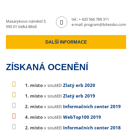
tel.:
+ 420 566 789 311
Masarykovo náměstí 5
e-mail:
program@bitessko.com
595 01 Velká Bíteš
DALŠÍ INFORMACE
ZÍSKANÁ OCENĚNÍ
1. místo
v soutěži
Zlatý erb 2020
1. místo
v soutěži
Zlatý erb 2019
2. místo
v soutěži
Informačních center 2019
4. místo
v soutěži
WebTop100 2019
2. místo
v soutěži
Informačních center 2018