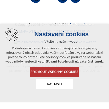
© Copyright 2026 ICKK Velká Bíteš |
info@bitessko.com
MAPA WEBU
ÚVOD
OBCHODNÍ PODMÍNKY
Nastavení cookies
PORTÁL OBČANA
GIS
Vítejte na našem webu!
VYTVOŘENO V XART.CZ
Potřebujeme nastavit cookies a související technologie, aby
zobrazovaný obsah odpovídal vašim potřebám a vy na webu nalezli
přesně to, co potřebujete. Soubory cookies používané na našem
Obsah tohoto portálu je chráněn autorským právem, které
webu
nikdy neslouží ke zjišťování totožnosti uživatelů stránek
.
vykonává vydavatel. Jakékoliv užití článků a fotografií z této podoby
webu včetně převzetí, šíření či dalšího zpřístupňování obsahu je bez
písemného souhlasu vydavatele – BÍTEŠSKO.COM -ZAKÁZÁNO.
PŘIJMOUT VŠECHNY COOKIES
NASTAVIT
Technická cookies
nutná pro provozování webu
udržení kontextu stránek (session): případná přihlášení,