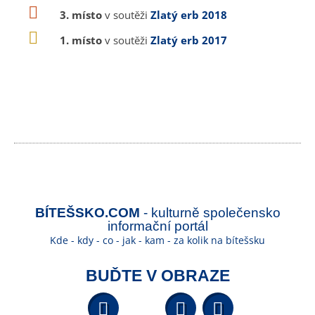
3. místo
v soutěži
Zlatý erb 2018
1. místo
v soutěži
Zlatý erb 2017
BÍTEŠSKO.COM
- kulturně společensko
informační portál
Kde - kdy - co - jak - kam - za kolik na bítešsku
BUĎTE V OBRAZE
Facebook
YouTube
Wikipedi