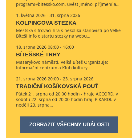
program@bitessko.com, uvést jméno, příjmení a…
1. května 2026 - 31. srpna 2026
KOLPINGOVA STEZKA
Městská šifrovací hra s několika stanovišti po Velké
Bíteši Info o startu stezky na webu…
18. srpna 2026 08:00 - 16:00
BÍTEŠSKÉ TRHY
Masarykovo náměstí, Velká Bíteš Organizuje:
Informační centrum a Klub kultury
21. srpna 2026 20:00 - 23. srpna 2026
TRADIČNÍ KOŠÍKOVSKÁ POUŤ
Pátek 21. srpna od 20.00 hodin - hraje ACCORD, v
sobotu 22. srpna od 20.00 hodin hrají PIKARDI, v
neděli 23. srpna…
ZOBRAZIT VŠECHNY UDÁLOSTI