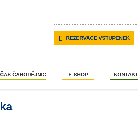
REZERVACE VSTUPENEK
ČAS ČARODĚJNIC
E-SHOP
KONTAK
ika