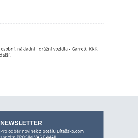
obní, nákladní i drážní vozidla - Garrett, KKK,
další.
NEWSLETTER
Pro odběr novinek z potálu Bítešsko.com
zadejte PROSÍM VÁŠ E-MAIL