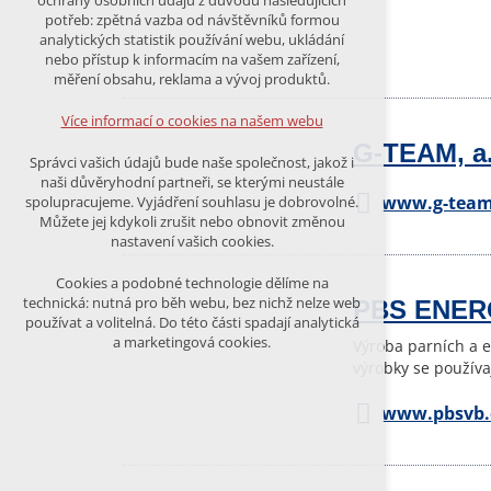
ochrany osobních údajů z důvodu následujících
nutná pro provozování webu
potřeb: zpětná vazba od návštěvníků formou
udržení kontextu stránek (session):
analytických statistik používání webu, ukládání
případná přihlášení, volby jazyka, apod.
nebo přístup k informacím na vašem zařízení,
měření obsahu, reklama a vývoj produktů.
Volitelná cookies
analytická pro anonymizované
Více informací o cookies na našem webu
vyhodnocení návštěvnosti
G-TEAM, a.
marketingová cookies (Google)
Správci vašich údajů bude naše společnost, jakož i
naši důvěryhodní partneři, se kterými neustále
Více informací o cookies na našem webu
www.g-team
spolupracujeme. Vyjádření souhlasu je dobrovolné.
Můžete jej kdykoli zrušit nebo obnovit změnou
nastavení vašich cookies.
PŘIJMOUT VŠECHNY COOKIES
Cookies a podobné technologie dělíme na
technická: nutná pro běh webu, bez nichž nelze web
PBS ENERG
používat a volitelná. Do této části spadají analytická
ODMÍTNOUT VŠE
a marketingová cookies.
Výroba parních a 
výrobky se používa
www.pbsvb.