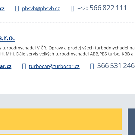
566 822 111
cz
pbsvb@pbsvb.cz
+420
.r.o.
s turbodmychadel V ČR. Opravy a prodej všech turbodmychadel na os
 IHI,MHI. Dále servis velkých turbodmychadel ABB,PBS turbo, KBB a 
566 531 246
ar.cz
turbocar@turbocar.cz