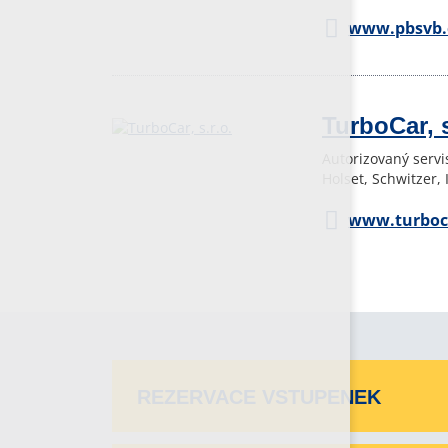
www.pbsvb.
TurboCar, s
Autorizovaný servi
Holset, Schwitzer,
www.turboc
REZERVACE VSTUPENEK