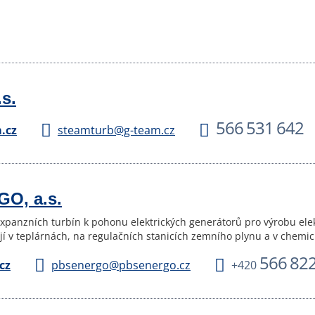
s.
566 531 642
.cz
steamturb@g-team.cz
O, a.s.
expanzních turbín k pohonu elektrických generátorů pro výrobu el
jí v teplárnách, na regulačních stanicích zemního plynu a v chemi
566 82
cz
pbsenergo@pbsenergo.cz
+420