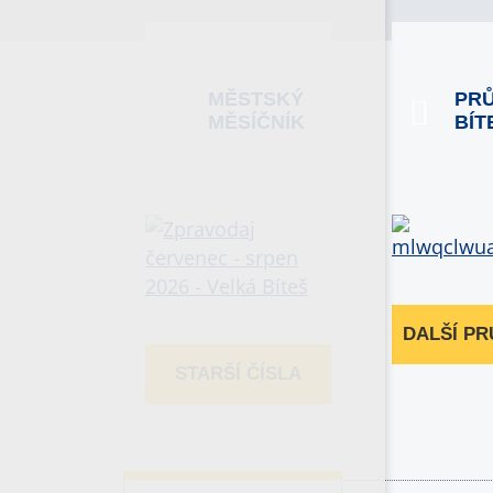
MĚSTSKÝ
PR
MĚSÍČNÍK
BÍT
DALŠÍ P
STARŠÍ ČÍSLA