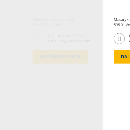
Masarykovo náměstí 67
Masaryko
595 01 Velká Bíteš
595 01 Ve
tel.:
+ 420 566 789 313
e-mail:
tic@bitessko.com
DALŠÍ INFORMACE
DAL