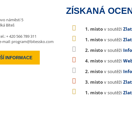
ZÍSKANÁ OCEN
vo náměstí 5
lká Bíteš
1. místo
v soutěži
Zla
tel.:
+ 420 566 789 311
1. místo
v soutěži
Zla
e-mail:
program@bitessko.com
2. místo
v soutěži
Inf
ŠÍ INFORMACE
4. místo
v soutěži
Web
2. místo
v soutěži
Inf
3. místo
v soutěži
Zla
1. místo
v soutěži
Zla