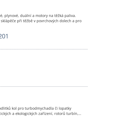
, plynové, duální a motory na těžká paliva.
é sklápěče při těžbě v povrchových dolech a pro
201
odlitků kol pro turbodmychadla či lopatky
tických a ekologických zařízení, rotorů turbín,…