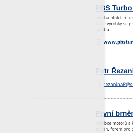
PBS Turbo 
Výroba plnících tu
Naše výrobky se po
výrobu…
www.pbstur
Petr Řezan
rezaninaP@s
První brněn
Výrobce motorů a k
turbín, forem pro p