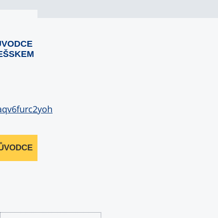
ŮVODCE
EŠSKEM
RŮVODCE