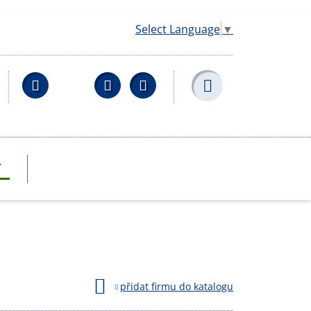
Select Language
▼
Facebook
YouTube
Wikipedia
T
přidat firmu do katalogu