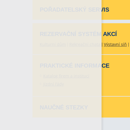
POŘADATELSKÝ SERVIS
REZERVAČNÍ SYSTÉM AKCÍ
Kulturní dům
Rekreační chata
Výstavní síň
PRAKTICKÉ INFORMACE
Katalog firem a institucí
Jízdní řády
NAUČNÉ STEZKY