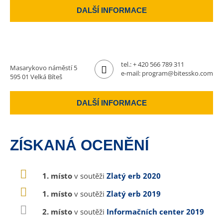
DALŠÍ INFORMACE
tel.:
+ 420 566 789 311
Masarykovo náměstí 5
e-mail:
program@bitessko.com
595 01 Velká Bíteš
DALŠÍ INFORMACE
ZÍSKANÁ OCENĚNÍ
1. místo
v soutěži
Zlatý erb 2020
1. místo
v soutěži
Zlatý erb 2019
2. místo
v soutěži
Informačních center 2019