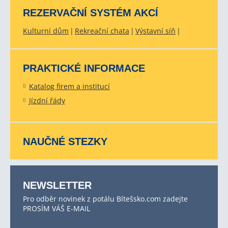
REZERVAČNÍ SYSTÉM AKCÍ
Kulturní dům
Rekreační chata
Výstavní síň
PRAKTICKÉ INFORMACE
Katalog firem a institucí
Jízdní řády
NAUČNÉ STEZKY
NEWSLETTER
Pro odběr novinek z potálu Bítešsko.com zadejte
PROSÍM VÁŠ E-MAIL