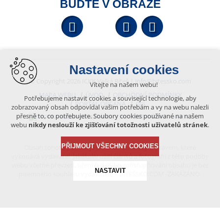
BUĎTE V OBRAZE
Facebook
YouTube
Wikipedi
Nastavení cookies
© Copyright 2026 ICKK Velká Bíteš |
info@bitessko.com
Vítejte na našem webu!
MAPA WEBU
ÚVOD
OBCHODNÍ PODMÍNKY
Potřebujeme nastavit cookies a související technologie, aby
PORTÁL OBČANA
GIS
zobrazovaný obsah odpovídal vašim potřebám a vy na webu nalezli
přesně to, co potřebujete. Soubory cookies používané na našem
VYTVOŘENO V XART.CZ
webu
nikdy neslouží ke zjišťování totožnosti uživatelů stránek
.
PŘIJMOUT VŠECHNY COOKIES
Obsah tohoto portálu je chráněn autorským právem, které
vykonává vydavatel. Jakékoliv užití článků a fotografií z této podoby
webu včetně převzetí, šíření či dalšího zpřístupňování obsahu je bez
NASTAVIT
písemného souhlasu vydavatele – BÍTEŠSKO.COM -ZAKÁZÁNO.
Technická cookies
nutná pro provozování webu
udržení kontextu stránek (session): případná přihlášení,