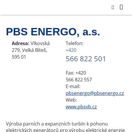
PBS ENERGO, a.s.
Adresa:
Vlkovská
Telefon:
279, Velká Bíteš,
+420
595 01
566 822 501
Fax: +420
566 822 557
E-mail:
pbsenergo@pbsenergo.cz
Web:
www.pbsvb.cz
Výroba parních a expanzních turbín k pohonu
elektrických generátorů pro výrobu elektrické energie