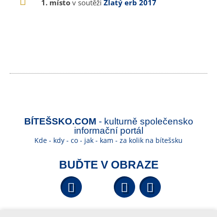
1. místo
v soutěži
Zlatý erb 2017
BÍTEŠSKO.COM
- kulturně společensko
informační portál
Kde - kdy - co - jak - kam - za kolik na bítešsku
BUĎTE V OBRAZE
Facebook
YouTube
Wikipedi