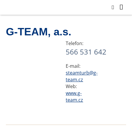
G-TEAM, a.s.
Telefon:
566 531 642
E-mail:
steamturb@g-
team.cz
Web:
www.g-
team.cz