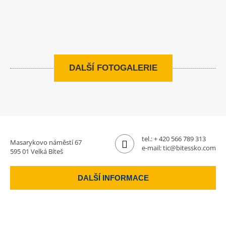
DALŠÍ FOTOGALERIE
tel.:
+ 420 566 789 313
Masarykovo náměstí 67
e-mail:
tic@bitessko.com
595 01 Velká Bíteš
DALŠÍ INFORMACE