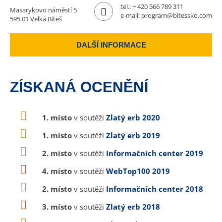
tel.:
+ 420 566 789 311
Masarykovo náměstí 5
e-mail:
program@bitessko.com
595 01 Velká Bíteš
DALŠÍ INFORMACE
ZÍSKANÁ OCENĚNÍ
1. místo
v soutěži
Zlatý erb 2020
1. místo
v soutěži
Zlatý erb 2019
2. místo
v soutěži
Informačních center 2019
4. místo
v soutěži
WebTop100 2019
2. místo
v soutěži
Informačních center 2018
3. místo
v soutěži
Zlatý erb 2018