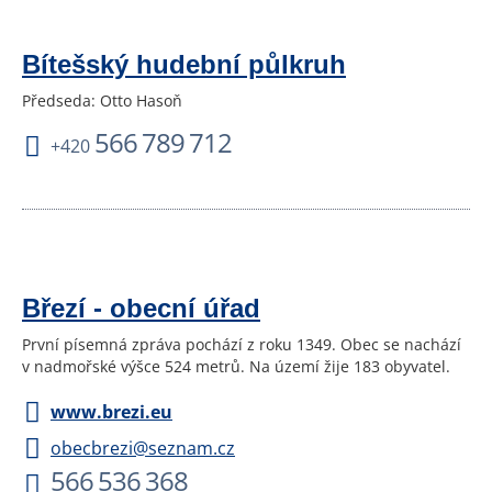
Bítešský hudební půlkruh
Předseda: Otto Hasoň
566 789 712
+420
Březí - obecní úřad
První písemná zpráva pochází z roku 1349. Obec se nachází
v nadmořské výšce 524 metrů. Na území žije 183 obyvatel.
www.brezi.eu
obecbrezi@seznam.cz
566 536 368