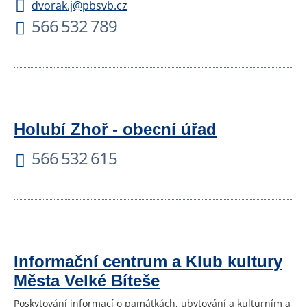
dvorak.j@pbsvb.cz
566 532 789
Holubí Zhoř - obecní úřad
566 532 615
Informační centrum a Klub kultury
Města Velké Bíteše
Poskytování informací o památkách, ubytování a kulturním a