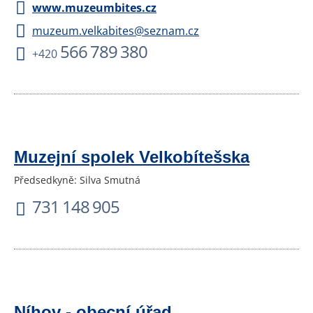
www.muzeumbites.cz
muzeum.velkabites@seznam.cz
566 789 380
+420
Muzejní spolek Velkobítešska
Předsedkyně: Silva Smutná
731 148 905
Níhov - obecní úřad