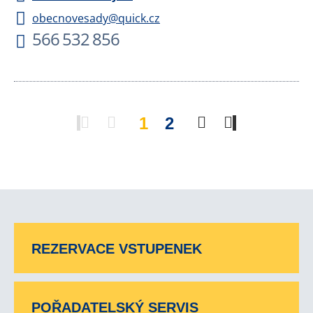
obecnovesady@quick.cz
566 532 856
1
2
REZERVACE VSTUPENEK
POŘADATELSKÝ SERVIS