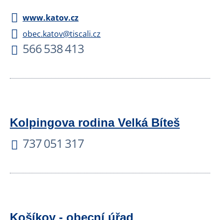
www.katov.cz
obec.katov@tiscali.cz
566 538 413
Kolpingova rodina Velká Bíteš
737 051 317
Košíkov - obecní úřad