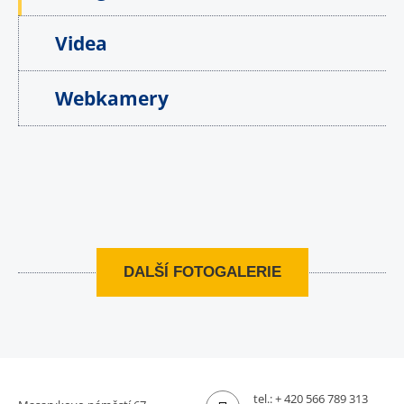
Videa
Webkamery
DALŠÍ FOTOGALERIE
tel.:
+ 420 566 789 313