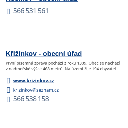
566 531 561
Křižínkov - obecní úřad
První písemná zpráva pochází z roku 1309. Obec se nachází
v nadmořské výšce 468 metrů. Na území žije 194 obyvatel.
www.krizinkov.cz
krizinkov@seznam.cz
566 538 158