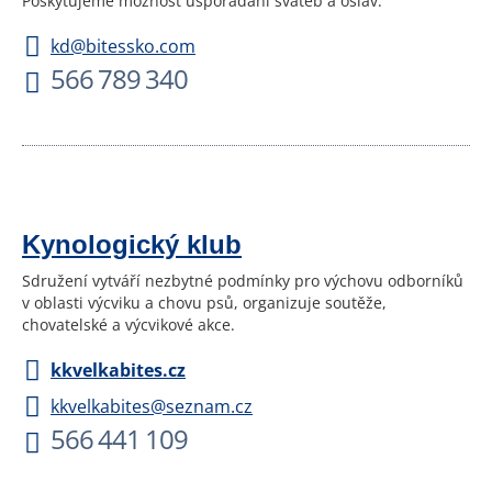
Poskytujeme možnost uspořádání svateb a oslav.
kd@bitessko.com
566 789 340
Kynologický klub
Sdružení vytváří nezbytné podmínky pro výchovu odborníků
v oblasti výcviku a chovu psů, organizuje soutěže,
chovatelské a výcvikové akce.
kkvelkabites.cz
kkvelkabites@seznam.cz
566 441 109