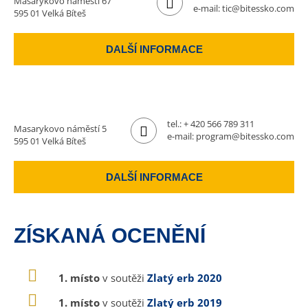
Masarykovo náměstí 67
e-mail:
tic@bitessko.com
595 01 Velká Bíteš
DALŠÍ INFORMACE
tel.:
+ 420 566 789 311
Masarykovo náměstí 5
e-mail:
program@bitessko.com
595 01 Velká Bíteš
DALŠÍ INFORMACE
ZÍSKANÁ OCENĚNÍ
1. místo
v soutěži
Zlatý erb 2020
1. místo
v soutěži
Zlatý erb 2019