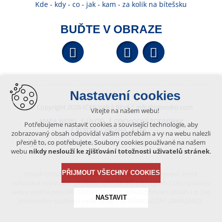
Kde - kdy - co - jak - kam - za kolik na bítešsku
BUĎTE V OBRAZE
Facebook
YouTube
Wikipedi
Nastavení cookies
© Copyright 2026 ICKK Velká Bíteš |
info@bitessko.com
Vítejte na našem webu!
MAPA WEBU
ÚVOD
OBCHODNÍ PODMÍNKY
Potřebujeme nastavit cookies a související technologie, aby
PORTÁL OBČANA
GIS
zobrazovaný obsah odpovídal vašim potřebám a vy na webu nalezli
přesně to, co potřebujete. Soubory cookies používané na našem
VYTVOŘENO V XART.CZ
webu
nikdy neslouží ke zjišťování totožnosti uživatelů stránek
.
PŘIJMOUT VŠECHNY COOKIES
Obsah tohoto portálu je chráněn autorským právem, které
vykonává vydavatel. Jakékoliv užití článků a fotografií z této podoby
webu včetně převzetí, šíření či dalšího zpřístupňování obsahu je bez
NASTAVIT
písemného souhlasu vydavatele – BÍTEŠSKO.COM -ZAKÁZÁNO.