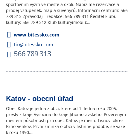
sportovním vyžití ve městě a okolí. Nabízíme rezervace a
prodej vstupenek, map a suvenýrů. Informační centrum: 566
789 313 Zpravodaj - redakce: 566 789 311 Ředitel klubu
kultury: 566 789 312 Klub kultury(mobil):…
www.bitessko.com
tic@bitessko.com
566 789 313
Katov - obecní úřad
Obec Katov je jedna z obcí, které od 1. ledna roku 2005,
přešly z kraje Vysočina do kraje Jihomoravského. Pověřeným
městem působnosti pro obec Katov, je město Tišnov, okres
Brno-venkov. První zmínka o obci v listinné podobě, se váže
k roku 1390.…