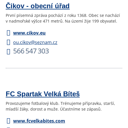
Čikov - obecní úřad
První písemná zpráva pochází z roku 1368. Obec se nachází
v nadmořské výšce 471 metrů. Na území žije 199 obyvatel.
www.cikov.eu
ou.cikov@seznam.cz
566 547 303
FC Spartak Velká Bíteš
Provozujeme fotbalový klub. Trénujeme přípravku, starší,
mladší žáky, dorost a muže. Účastníme se zápasů.
www.fcvelkabites.com