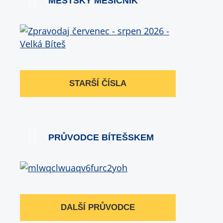
MĚSTSKÝ MĚSÍČNÍK
STARŠÍ ČÍSLA
PRŮVODCE BÍTEŠSKEM
DALŠÍ PRŮVODCE