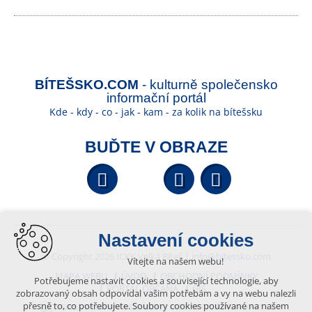
BÍTEŠSKO.COM
- kulturně společensko
informační portál
Kde - kdy - co - jak - kam - za kolik na bítešsku
BUĎTE V OBRAZE
Facebook
YouTube
Wikipedi
Nastavení cookies
© Copyright 2026 ICKK Velká Bíteš |
info@bitessko.com
Vítejte na našem webu!
MAPA WEBU
ÚVOD
OBCHODNÍ PODMÍNKY
Potřebujeme nastavit cookies a související technologie, aby
PORTÁL OBČANA
GIS
zobrazovaný obsah odpovídal vašim potřebám a vy na webu nalezli
přesně to, co potřebujete. Soubory cookies používané na našem
VYTVOŘENO V XART.CZ