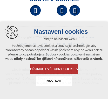
Facebook
YouTube
Wikipedi
Nastavení cookies
© Copyright 2026 ICKK Velká Bíteš |
info@bitessko.com
Vítejte na našem webu!
MAPA WEBU
ÚVOD
OBCHODNÍ PODMÍNKY
Potřebujeme nastavit cookies a související technologie, aby
PORTÁL OBČANA
GIS
zobrazovaný obsah odpovídal vašim potřebám a vy na webu nalezli
přesně to, co potřebujete. Soubory cookies používané na našem
VYTVOŘENO V XART.CZ
webu
nikdy neslouží ke zjišťování totožnosti uživatelů stránek
.
PŘIJMOUT VŠECHNY COOKIES
Obsah tohoto portálu je chráněn autorským právem, které
vykonává vydavatel. Jakékoliv užití článků a fotografií z této podoby
webu včetně převzetí, šíření či dalšího zpřístupňování obsahu je bez
NASTAVIT
písemného souhlasu vydavatele – BÍTEŠSKO.COM -ZAKÁZÁNO.
Technická cookies
nutná pro provozování webu
udržení kontextu stránek (session): případná přihlášení,