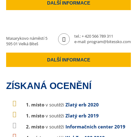
DALŠÍ INFORMACE
tel.:
+ 420 566 789 311
Masarykovo náměstí 5
e-mail:
program@bitessko.com
595 01 Velká Bíteš
DALŠÍ INFORMACE
ZÍSKANÁ OCENĚNÍ
1. místo
v soutěži
Zlatý erb 2020
1. místo
v soutěži
Zlatý erb 2019
2. místo
v soutěži
Informačních center 2019