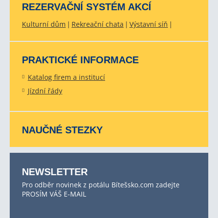
REZERVAČNÍ SYSTÉM AKCÍ
Kulturní dům
Rekreační chata
Výstavní síň
PRAKTICKÉ INFORMACE
Katalog firem a institucí
Jízdní řády
NAUČNÉ STEZKY
NEWSLETTER
Pro odběr novinek z potálu Bítešsko.com zadejte
PROSÍM VÁŠ E-MAIL