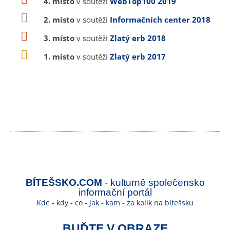
4. místo
v soutěži
WebTop100 2019
2. místo
v soutěži
Informačních center 2018
3. místo
v soutěži
Zlatý erb 2018
1. místo
v soutěži
Zlatý erb 2017
BÍTEŠSKO.COM
- kulturně společensko
informační portál
Kde - kdy - co - jak - kam - za kolik na bítešsku
BUĎTE V OBRAZE