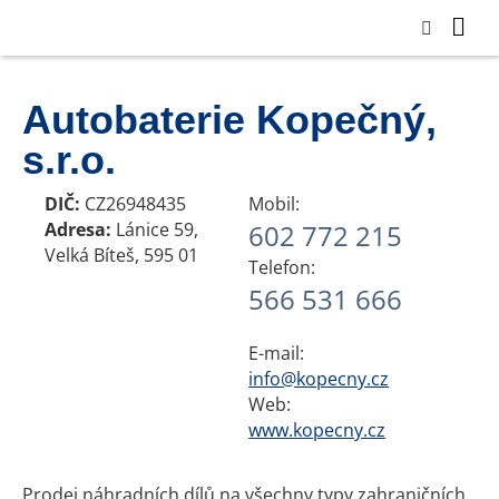
Autobaterie Kopečný,
s.r.o.
DIČ:
CZ26948435
Mobil:
Adresa:
Lánice 59,
602 772 215
Velká Bíteš, 595 01
Telefon:
566 531 666
E-mail:
info@kopecny.cz
Web:
www.kopecny.cz
Prodej náhradních dílů na všechny typy zahraničních