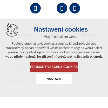
Facebook
YouTube
Wikipedi
Nastavení cookies
© Copyright 2026 ICKK Velká Bíteš |
info@bitessko.com
Vítejte na našem webu!
MAPA WEBU
ÚVOD
OBCHODNÍ PODMÍNKY
Potřebujeme nastavit cookies a související technologie, aby
PORTÁL OBČANA
GIS
zobrazovaný obsah odpovídal vašim potřebám a vy na webu nalezli
přesně to, co potřebujete. Soubory cookies používané na našem
VYTVOŘENO V XART.CZ
webu
nikdy neslouží ke zjišťování totožnosti uživatelů stránek
.
PŘIJMOUT VŠECHNY COOKIES
Obsah tohoto portálu je chráněn autorským právem, které
vykonává vydavatel. Jakékoliv užití článků a fotografií z této podoby
webu včetně převzetí, šíření či dalšího zpřístupňování obsahu je bez
NASTAVIT
písemného souhlasu vydavatele – BÍTEŠSKO.COM -ZAKÁZÁNO.
Technická cookies
nutná pro provozování webu
udržení kontextu stránek (session): případná přihlášení,
volby jazyka, apod.