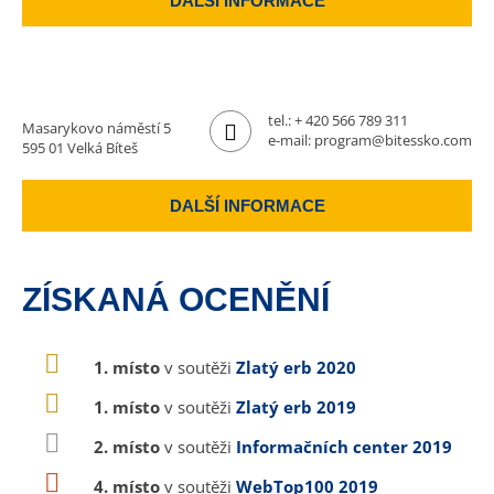
DALŠÍ INFORMACE
tel.:
+ 420 566 789 311
Masarykovo náměstí 5
e-mail:
program@bitessko.com
595 01 Velká Bíteš
DALŠÍ INFORMACE
ZÍSKANÁ OCENĚNÍ
1. místo
v soutěži
Zlatý erb 2020
1. místo
v soutěži
Zlatý erb 2019
2. místo
v soutěži
Informačních center 2019
4. místo
v soutěži
WebTop100 2019