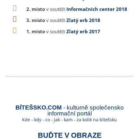
2. místo
v soutěži
Informačních center 2018
3. místo
v soutěži
Zlatý erb 2018
1. místo
v soutěži
Zlatý erb 2017
BÍTEŠSKO.COM
- kulturně společensko
informační portál
Kde - kdy - co - jak - kam - za kolik na bítešsku
BUĎTE V OBRAZE