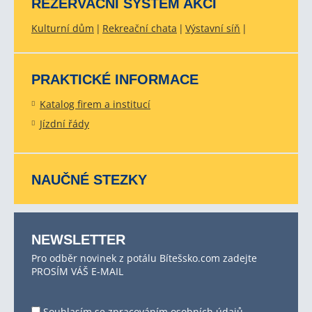
REZERVAČNÍ SYSTÉM AKCÍ
Kulturní dům
Rekreační chata
Výstavní síň
PRAKTICKÉ INFORMACE
Katalog firem a institucí
Jízdní řády
NAUČNÉ STEZKY
NEWSLETTER
Pro odběr novinek z potálu Bítešsko.com zadejte
PROSÍM VÁŠ E-MAIL
Souhlasím se
zpracováním osobních údajů
.