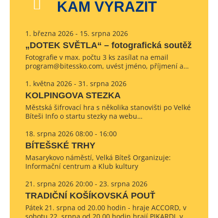
KAM VYRAZIT
1. března 2026 - 15. srpna 2026
„DOTEK SVĚTLA“ – fotografická soutěž
Fotografie v max. počtu 3 ks zasílat na email
program@bitessko.com, uvést jméno, příjmení a…
1. května 2026 - 31. srpna 2026
KOLPINGOVA STEZKA
Městská šifrovací hra s několika stanovišti po Velké
Bíteši Info o startu stezky na webu…
18. srpna 2026 08:00 - 16:00
BÍTEŠSKÉ TRHY
Masarykovo náměstí, Velká Bíteš Organizuje:
Informační centrum a Klub kultury
21. srpna 2026 20:00 - 23. srpna 2026
TRADIČNÍ KOŠÍKOVSKÁ POUŤ
Pátek 21. srpna od 20.00 hodin - hraje ACCORD, v
sobotu 22. srpna od 20.00 hodin hrají PIKARDI, v