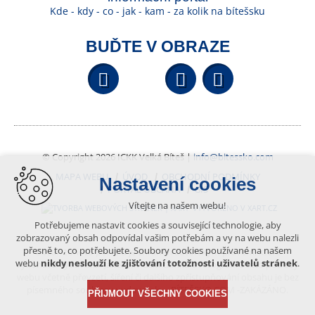
Kde - kdy - co - jak - kam - za kolik na bítešsku
BUĎTE V OBRAZE
Facebook
YouTube
Wikipedi
© Copyright 2026 ICKK Velká Bíteš |
info@bitessko.com
MAPA WEBU
ÚVOD
OBCHODNÍ PODMÍNKY
Nastavení cookies
PORTÁL OBČANA
GIS
Vítejte na našem webu!
VYTVOŘENO V XART.CZ
Potřebujeme nastavit cookies a související technologie, aby
zobrazovaný obsah odpovídal vašim potřebám a vy na webu nalezli
přesně to, co potřebujete. Soubory cookies používané na našem
Obsah tohoto portálu je chráněn autorským právem, které
webu
nikdy neslouží ke zjišťování totožnosti uživatelů stránek
.
vykonává vydavatel. Jakékoliv užití článků a fotografií z této podoby
webu včetně převzetí, šíření či dalšího zpřístupňování obsahu je bez
písemného souhlasu vydavatele – BÍTEŠSKO.COM -ZAKÁZÁNO.
PŘIJMOUT VŠECHNY COOKIES