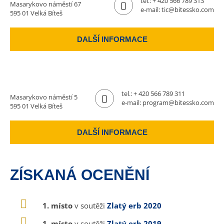
tel.:
+ 420 566 789 313
Masarykovo náměstí 67
e-mail:
tic@bitessko.com
595 01 Velká Bíteš
DALŠÍ INFORMACE
tel.:
+ 420 566 789 311
Masarykovo náměstí 5
e-mail:
program@bitessko.com
595 01 Velká Bíteš
DALŠÍ INFORMACE
ZÍSKANÁ OCENĚNÍ
1. místo
v soutěži
Zlatý erb 2020
1. místo
v soutěži
Zlatý erb 2019