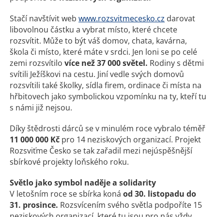
Stačí navštívit web
www.rozsvitmecesko.cz
darovat
libovolnou částku a vybrat místo, které chcete
rozsvítit. Může to být váš domov, chata, kavárna,
škola či místo, které máte v srdci. Jen loni se po celé
zemi rozsvítilo
více než 37 000 světel.
Rodiny s dětmi
svítili Ježíškovi na cestu. Jiní vedle svých domovů
rozsvítili také školky, sídla firem, ordinace či místa na
hřbitovech jako symbolickou vzpomínku na ty, kteří tu
s námi již nejsou.
Díky štědrosti dárců se v minulém roce vybralo téměř
11 000 000 Kč
pro 14 neziskových organizací. Projekt
Rozsviťme Česko se tak zařadil mezi nejúspěšnější
sbírkové projekty loňského roku.
Světlo jako symbol naděje a solidarity
V letošním roce se sbírka koná
od 30. listopadu do
31. prosince.
Rozsvícením svého světla podpoříte 15
neziskových organizací, které tu jsou pro nás vždy,