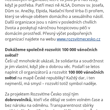
když je potřeba. Patří mezi ně ALSA, Domov sv. Josefa,
Dům sv. Anežky, Elpida, Nadační fond Vrba či proFem,
který se věnuje obětem domácího a sexuálního násilí.
Další organizace jsou s námi v posledních chvílích
života a poskytují náročnou hospicovou péči v
domácím prostředí. Přesný výčet podpořených
organizací najdete na webu
www.rozsvitmecesko.cz
Dokážeme společně rozsvítit 100 000 vánočních
světel?
Češi už mnohokrát ukázali, že solidarita a soudržnost
je jim vlastní, když jde o dobrou věc. Podaří se letos
naplnit cíl organizátorů a rozsvítit
100 000 vánočních
světel
na mapě České republiky? Každý dar, i ten
nejmenší, má smysl – rozsvítí totiž symbol naděje.
Za projektem Rozsviťme Česko stojí tým
dobrovolníků,
kteří vše dělají ve svém volném čase a
bez nároku na odměnu. Transparentnost sbírky