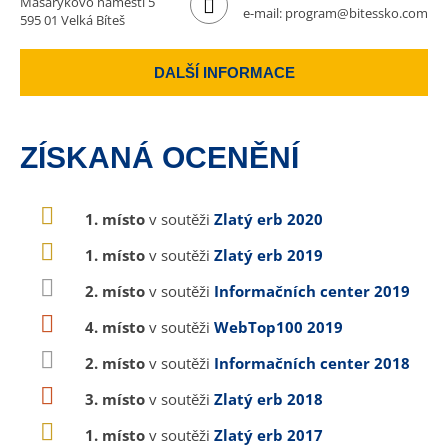
Masarykovo náměstí 5
e-mail:
program@bitessko.com
595 01 Velká Bíteš
DALŠÍ INFORMACE
ZÍSKANÁ OCENĚNÍ
1. místo
v soutěži
Zlatý erb 2020
1. místo
v soutěži
Zlatý erb 2019
2. místo
v soutěži
Informačních center 2019
4. místo
v soutěži
WebTop100 2019
2. místo
v soutěži
Informačních center 2018
3. místo
v soutěži
Zlatý erb 2018
1. místo
v soutěži
Zlatý erb 2017