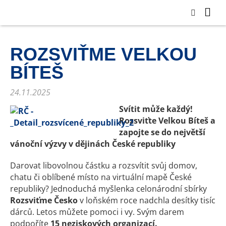
ROZSVIŤME VELKOU
BÍTEŠ
24.11.2025
Svítit může každý!
Rozsviťte Velkou Bíteš a
zapojte se do největší
vánoční výzvy v dějinách České republiky
Darovat libovolnou částku a rozsvítit svůj domov,
chatu či oblíbené místo na virtuální mapě České
republiky? Jednoduchá myšlenka celonárodní sbírky
Rozsviťme Česko
v loňském roce nadchla desítky tisíc
dárců. Letos můžete pomoci i vy. Svým darem
podpoříte
15 neziskových organizací.