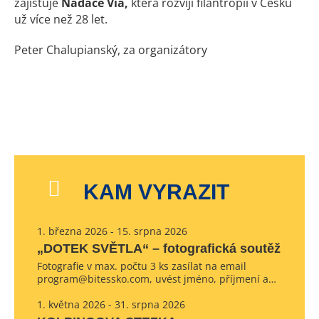
zajišťuje
Nadace Via,
která rozvíjí filantropii v Česku
už více než 28 let.
Peter Chalupianský, za organizátory
KAM VYRAZIT
1. března 2026 - 15. srpna 2026
„DOTEK SVĚTLA“ – fotografická soutěž
Fotografie v max. počtu 3 ks zasílat na email
program@bitessko.com, uvést jméno, příjmení a…
1. května 2026 - 31. srpna 2026