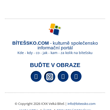
BÍTEŠSKO.COM
- kulturně společensko
informační portál
Kde - kdy - co - jak - kam - za kolik na bítešsku
BUĎTE V OBRAZE
Facebook
YouTube
Wikipedi
© Copyright 2026 ICKK Velká Bíteš |
info@bitessko.com