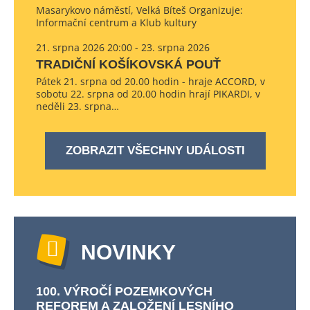
Masarykovo náměstí, Velká Bíteš Organizuje:
Informační centrum a Klub kultury
21. srpna 2026 20:00 - 23. srpna 2026
TRADIČNÍ KOŠÍKOVSKÁ POUŤ
Pátek 21. srpna od 20.00 hodin - hraje ACCORD, v
sobotu 22. srpna od 20.00 hodin hrají PIKARDI, v
neděli 23. srpna…
ZOBRAZIT VŠECHNY UDÁLOSTI
NOVINKY
100. VÝROČÍ POZEMKOVÝCH
REFOREM A ZALOŽENÍ LESNÍHO