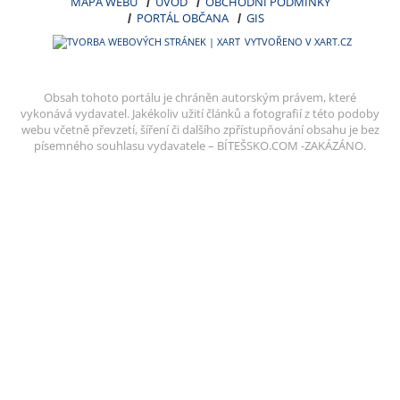
MAPA WEBU
ÚVOD
OBCHODNÍ PODMÍNKY
PORTÁL OBČANA
GIS
VYTVOŘENO V XART.CZ
Obsah tohoto portálu je chráněn autorským právem, které
vykonává vydavatel. Jakékoliv užití článků a fotografií z této podoby
webu včetně převzetí, šíření či dalšího zpřístupňování obsahu je bez
písemného souhlasu vydavatele – BÍTEŠSKO.COM -ZAKÁZÁNO.