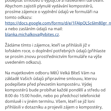
podepsat smlouvu o výpůjčce a následném darování.
Abychom zajistili plynulé vydávání kompostérů,
prosíme zájemce o vyplnění údajů ve formuláři na
tomto odkazu:
https://docs.google.com/forms/d/e/1FAIpQLSc6Im80gr
a nebo zasláním údajů na mail:
blanka.michalkova@vbites.cz
.
Žádáme tímto i zájemce, kteří se přihlásili již v
loňském roce, o doplnění potřebných údajů (přihlaste
se prosím znovu prostřednictvím formuláře na výše
uvedeném odkazu).
Na majetkovém odboru MěÚ Velká Bíteš Vám na
základě Vašich údajů připravíme smlouvu, kterou
podepíšete před převzetím kompostéru. Výdej
kompostérů bude probíhat každé pondělí a středu od
8:00 do 15:00 hodin, nebo po předchozí telefonické
domluvě i v jiném termínu. Všem, kteří se již loni
přihlásili v dotazníku a projevili zájem o kompostéry,