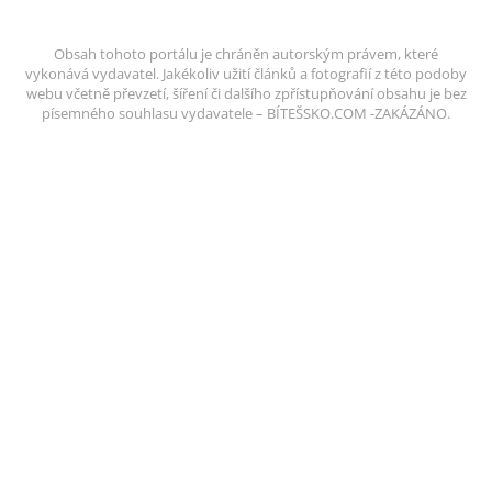
Obsah tohoto portálu je chráněn autorským právem, které
vykonává vydavatel. Jakékoliv užití článků a fotografií z této podoby
webu včetně převzetí, šíření či dalšího zpřístupňování obsahu je bez
písemného souhlasu vydavatele – BÍTEŠSKO.COM -ZAKÁZÁNO.