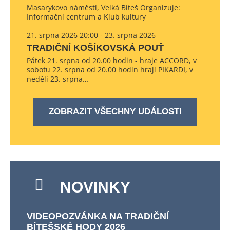
Masarykovo náměstí, Velká Bíteš Organizuje:
Informační centrum a Klub kultury
21. srpna 2026 20:00 - 23. srpna 2026
TRADIČNÍ KOŠÍKOVSKÁ POUŤ
Pátek 21. srpna od 20.00 hodin - hraje ACCORD, v
sobotu 22. srpna od 20.00 hodin hrají PIKARDI, v
neděli 23. srpna…
ZOBRAZIT VŠECHNY UDÁLOSTI
NOVINKY
VIDEOPOZVÁNKA NA TRADIČNÍ
BÍTEŠSKÉ HODY 2026