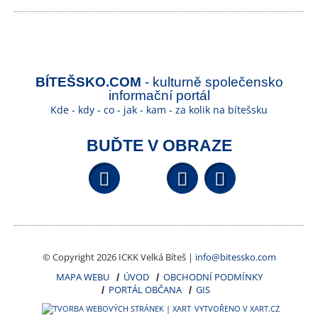
BÍTEŠSKO.COM
- kulturně společensko
informační portál
Kde - kdy - co - jak - kam - za kolik na bítešsku
BUĎTE V OBRAZE
Facebook
YouTube
Wikipedi
© Copyright 2026 ICKK Velká Bíteš |
info@bitessko.com
MAPA WEBU
ÚVOD
OBCHODNÍ PODMÍNKY
PORTÁL OBČANA
GIS
VYTVOŘENO V XART.CZ