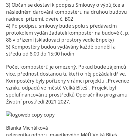
3) Občan se dostaví k podpisu Smlouvy o výpůjčce a
následném darování kompostéru na druhou budovu
radnice, přízemí, dveře č. B02
4) Po podpisu smlouvy bude spolu s předávacím
protokolem vydán žadateli kompostér na budově č. p.
88 v přízemí (skladovací prostory vedle Enpeky)
5) Kompostéry budou vydávány každé pondělí a
středu od 8:00 do 15:00 hodin
Počet kompostérů je omezený. Pokud bude zájemců
více, přednost dostanou ti, kteří o něj požádali dříve.
Kompostéry byly pořízeny v rámci projektu „Prevence
vzniku odpadů ve městě Velká Bíteš". Projekt byl
spolufinancován z prostředků Operačního programu
Životní prostředí 2021-2027.
Blanka Michálková
referentka odboru majetkového MěÚ Velká Bíteš