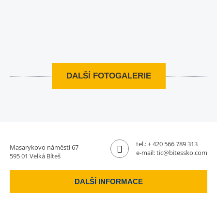
DALŠÍ FOTOGALERIE
tel.:
+ 420 566 789 313
Masarykovo náměstí 67
e-mail:
tic@bitessko.com
595 01 Velká Bíteš
DALŠÍ INFORMACE