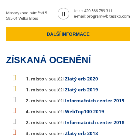
tel.:
+ 420 566 789 311
Masarykovo náměstí 5
e-mail:
program@bitessko.com
595 01 Velká Bíteš
DALŠÍ INFORMACE
ZÍSKANÁ OCENĚNÍ
1. místo
v soutěži
Zlatý erb 2020
1. místo
v soutěži
Zlatý erb 2019
2. místo
v soutěži
Informačních center 2019
4. místo
v soutěži
WebTop100 2019
2. místo
v soutěži
Informačních center 2018
3. místo
v soutěži
Zlatý erb 2018