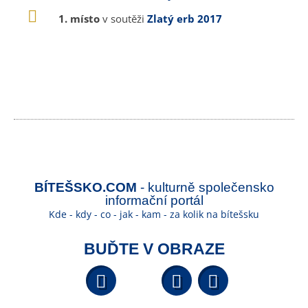
1. místo
v soutěži
Zlatý erb 2017
BÍTEŠSKO.COM
- kulturně společensko
informační portál
Kde - kdy - co - jak - kam - za kolik na bítešsku
BUĎTE V OBRAZE
Facebook
YouTube
Wikipedi