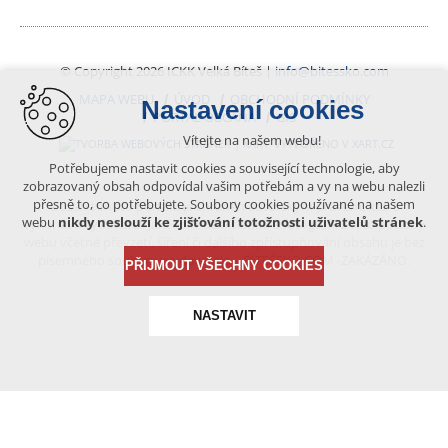
© Copyright 2026 ICKK Velká Bíteš |
info@bitessko.com
MAPA WEBU
ÚVOD
OBCHODNÍ PODMÍNKY
Nastavení cookies
PORTÁL OBČANA
GIS
Vítejte na našem webu!
VYTVOŘENO V XART.CZ
Potřebujeme nastavit cookies a související technologie, aby
zobrazovaný obsah odpovídal vašim potřebám a vy na webu nalezli
přesně to, co potřebujete. Soubory cookies používané na našem
Obsah tohoto portálu je chráněn autorským právem, které
webu
nikdy neslouží ke zjišťování totožnosti uživatelů stránek
.
vykonává vydavatel. Jakékoliv užití článků a fotografií z této podoby
webu včetně převzetí, šíření či dalšího zpřístupňování obsahu je bez
písemného souhlasu vydavatele – BÍTEŠSKO.COM -ZAKÁZÁNO.
PŘIJMOUT VŠECHNY COOKIES
NASTAVIT
Technická cookies
nutná pro provozování webu
udržení kontextu stránek (session): případná přihlášení,
volby jazyka, apod.