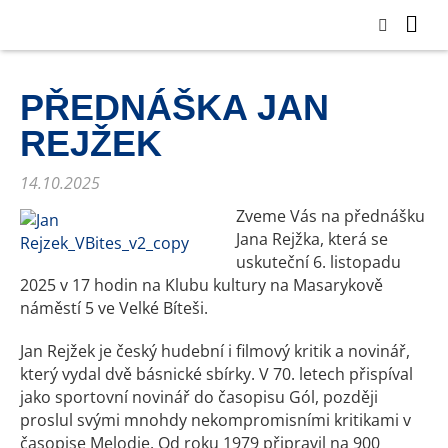
PŘEDNÁŠKA JAN
REJŽEK
14.10.2025
Zveme Vás na přednášku
Jana Rejžka, která se
uskuteční 6. listopadu
2025 v 17 hodin na Klubu kultury na Masarykově
náměstí 5 ve Velké Bíteši.
Jan Rejžek je český hudební i filmový kritik a novinář,
který vydal dvě básnické sbírky. V 70. letech přispíval
jako sportovní novinář do časopisu Gól, později
proslul svými mnohdy nekompromisními kritikami v
časopise Melodie. Od roku 1979 připravil na 900