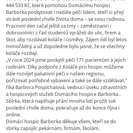
444 533 Kč, které pomohou Domácímu hospici
Barborka poskytovat i nadále péči lidem, kteří si přejí
strávit poslední chvíle života doma – se svou rodinou.
Pracovní den začal ještě za tmy – zaměstnanci i
dobrovolníci z řad studentů vyráželi do ulic, firem a
škol, aby rozdávali koláče i úsměvy. Zájem lidí byl letos
mimořádný a už dopoledne bylo jasné, že se všechny
koláče rozdají.
„V roce 2024 jsme poskytli péči 171 pacientům a jejich
rodinám. Díky podpoře z Koláče pro hospic můžeme
dále rozvíjet paliativní péči v našem regionu,
pořizovat potřebné vybavení a také se dále vzdělávat,"
říká Barbora Pospíchalová, vedoucí úseku zdravotních
a hospicových služeb Domácího hospice Barborka..
Sbírka, která naplňuje přání mnoha lidí prožít své
poslední chvíle doma, pokračuje až do konce října i
online.
Domácí hospic Barborka děkuje všem, kteří se do
sbírky zapojili: pekárnám, firmám, školám,