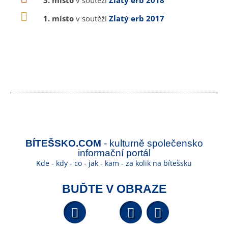
3. místo
v soutěži
Zlatý erb 2018
1. místo
v soutěži
Zlatý erb 2017
BÍTEŠSKO.COM
- kulturně společensko
informační portál
Kde - kdy - co - jak - kam - za kolik na bítešsku
BUĎTE V OBRAZE
Facebook
YouTube
Wikipedi