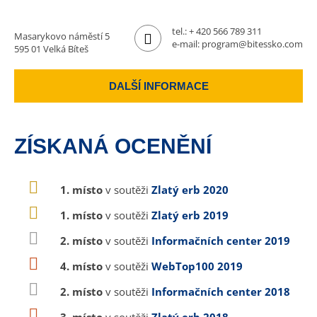
tel.:
+ 420 566 789 311
Masarykovo náměstí 5
e-mail:
program@bitessko.com
595 01 Velká Bíteš
DALŠÍ INFORMACE
ZÍSKANÁ OCENĚNÍ
1. místo
v soutěži
Zlatý erb 2020
1. místo
v soutěži
Zlatý erb 2019
2. místo
v soutěži
Informačních center 2019
4. místo
v soutěži
WebTop100 2019
2. místo
v soutěži
Informačních center 2018