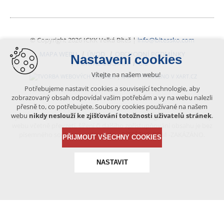
© Copyright 2026 ICKK Velká Bíteš |
info@bitessko.com
MAPA WEBU
ÚVOD
OBCHODNÍ PODMÍNKY
Nastavení cookies
PORTÁL OBČANA
GIS
Vítejte na našem webu!
VYTVOŘENO V XART.CZ
Potřebujeme nastavit cookies a související technologie, aby
zobrazovaný obsah odpovídal vašim potřebám a vy na webu nalezli
přesně to, co potřebujete. Soubory cookies používané na našem
Obsah tohoto portálu je chráněn autorským právem, které
webu
nikdy neslouží ke zjišťování totožnosti uživatelů stránek
.
vykonává vydavatel. Jakékoliv užití článků a fotografií z této podoby
webu včetně převzetí, šíření či dalšího zpřístupňování obsahu je bez
písemného souhlasu vydavatele – BÍTEŠSKO.COM -ZAKÁZÁNO.
PŘIJMOUT VŠECHNY COOKIES
NASTAVIT
Technická cookies
nutná pro provozování webu
udržení kontextu stránek (session): případná přihlášení,
volby jazyka, apod.