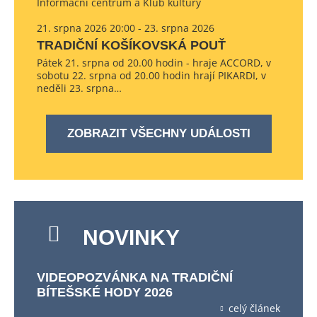
Informační centrum a Klub kultury
21. srpna 2026 20:00 - 23. srpna 2026
TRADIČNÍ KOŠÍKOVSKÁ POUŤ
Pátek 21. srpna od 20.00 hodin - hraje ACCORD, v
sobotu 22. srpna od 20.00 hodin hrají PIKARDI, v
neděli 23. srpna…
ZOBRAZIT VŠECHNY UDÁLOSTI
NOVINKY
VIDEOPOZVÁNKA NA TRADIČNÍ
BÍTEŠSKÉ HODY 2026
celý článek