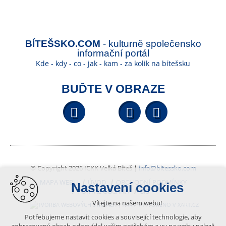
BÍTEŠSKO.COM
- kulturně společensko
informační portál
Kde - kdy - co - jak - kam - za kolik na bítešsku
BUĎTE V OBRAZE
Facebook
YouTube
Wikipedi
© Copyright 2026 ICKK Velká Bíteš |
info@bitessko.com
MAPA WEBU
ÚVOD
OBCHODNÍ PODMÍNKY
Nastavení cookies
PORTÁL OBČANA
GIS
Vítejte na našem webu!
VYTVOŘENO V XART.CZ
Potřebujeme nastavit cookies a související technologie, aby