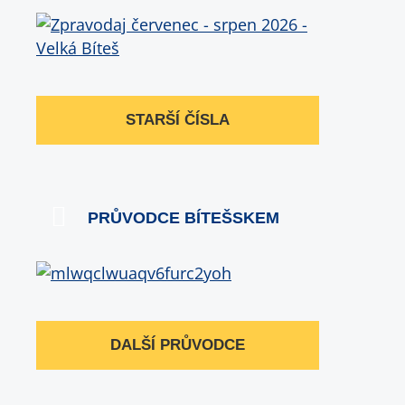
STARŠÍ ČÍSLA
PRŮVODCE BÍTEŠSKEM
DALŠÍ PRŮVODCE