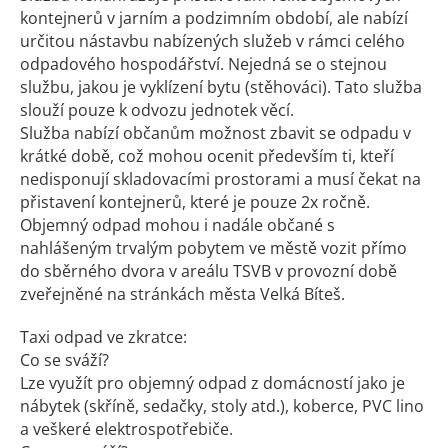
kontejnerů v jarním a podzimním období, ale nabízí
určitou nástavbu nabízených služeb v rámci celého
odpadového hospodářství. Nejedná se o stejnou
službu, jakou je vyklízení bytu (stěhováci). Tato služba
slouží pouze k odvozu jednotek věcí.
Služba nabízí občanům možnost zbavit se odpadu v
krátké době, což mohou ocenit především ti, kteří
nedisponují skladovacími prostorami a musí čekat na
přistavení kontejnerů, které je pouze 2x ročně.
Objemný odpad mohou i nadále občané s
nahlášeným trvalým pobytem ve městě vozit přímo
do sběrného dvora v areálu TSVB v provozní době
zveřejněné na stránkách města Velká Bíteš.
Taxi odpad ve zkratce:
Co se sváží?
Lze využít pro objemný odpad z domácností jako je
nábytek (skříně, sedačky, stoly atd.), koberce, PVC lino
a veškeré elektrospotřebiče.