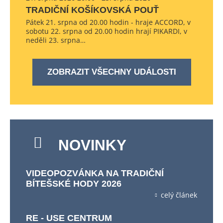
TRADIČNÍ KOŠÍKOVSKÁ POUŤ
Pátek 21. srpna od 20.00 hodin - hraje ACCORD, v
sobotu 22. srpna od 20.00 hodin hrají PIKARDI, v
neděli 23. srpna…
ZOBRAZIT VŠECHNY UDÁLOSTI
NOVINKY
VIDEOPOZVÁNKA NA TRADIČNÍ
BÍTEŠSKÉ HODY 2026
celý článek
RE - USE CENTRUM