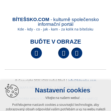
BÍTEŠSKO.COM
- kulturně společensko
informační portál
Kde - kdy - co - jak - kam - za kolik na bítešsku
BUĎTE V OBRAZE
Facebook
YouTube
Wikipedi
© Copyright 2026 ICKK Velká Bíteš |
info@bitessko.com
MAPA WEBU
ÚVOD
OBCHODNÍ PODMÍNKY
Nastavení cookies
PORTÁL OBČANA
GIS
Vítejte na našem webu!
VYTVOŘENO V XART.CZ
Potřebujeme nastavit cookies a související technologie, aby
zobrazovaný obsah odpovídal vašim potřebám a vy na webu nalezli