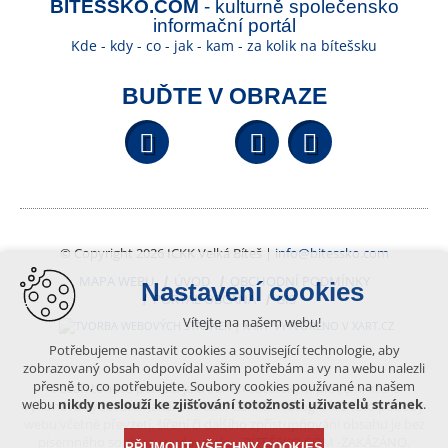
BÍTEŠSKO.COM
- kulturně společensko
informační portál
Kde - kdy - co - jak - kam - za kolik na bítešsku
BUĎTE V OBRAZE
Facebook
YouTube
Wikipedi
© Copyright 2026 ICKK Velká Bíteš |
info@bitessko.com
MAPA WEBU
ÚVOD
OBCHODNÍ PODMÍNKY
Nastavení cookies
PORTÁL OBČANA
GIS
Vítejte na našem webu!
VYTVOŘENO V XART.CZ
Potřebujeme nastavit cookies a související technologie, aby
zobrazovaný obsah odpovídal vašim potřebám a vy na webu nalezli
přesně to, co potřebujete. Soubory cookies používané na našem
Obsah tohoto portálu je chráněn autorským právem, které
webu
nikdy neslouží ke zjišťování totožnosti uživatelů stránek
.
vykonává vydavatel. Jakékoliv užití článků a fotografií z této podoby
webu včetně převzetí, šíření či dalšího zpřístupňování obsahu je bez
písemného souhlasu vydavatele – BÍTEŠSKO.COM -ZAKÁZÁNO.
PŘIJMOUT VŠECHNY COOKIES