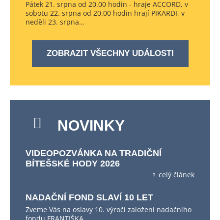
Pátek 21. srpna od 20.00 hodin - hraje ACCORD, v
sobotu 22. srpna od 20.00 hodin hrají PIKARDI, v
neděli 23. srpna…
ZOBRAZIT VŠECHNY UDÁLOSTI
NOVINKY
VIDEOPOZVÁNKA NA TRADIČNÍ
BÍTEŠSKÉ HODY 2026
celý článek
NADAČNÍ FOND SLAVÍ 10 LET
Zveme Vás na oslavy 10. výročí založení nadačního
fondu FRANTIŠKA…