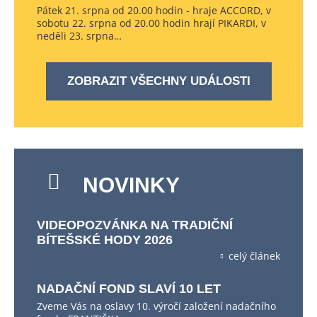
Pátek 21. srpna od 20.00 hodin - hraje ACCORD, v
sobotu 22. srpna od 20.00 hodin hrají PIKARDI, v
neděli 23. srpna…
ZOBRAZIT VŠECHNY UDÁLOSTI
NOVINKY
VIDEOPOZVÁNKA NA TRADIČNÍ
BÍTEŠSKÉ HODY 2026
celý článek
NADAČNÍ FOND SLAVÍ 10 LET
Zveme Vás na oslavy 10. výročí založení nadačního