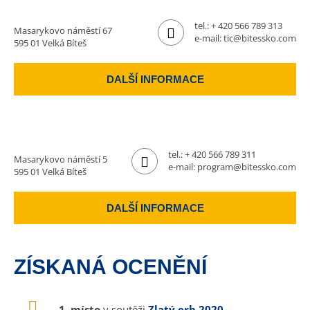
tel.:
+ 420 566 789 313
Masarykovo náměstí 67
e-mail:
tic@bitessko.com
595 01 Velká Bíteš
DALŠÍ INFORMACE
tel.:
+ 420 566 789 311
Masarykovo náměstí 5
e-mail:
program@bitessko.com
595 01 Velká Bíteš
DALŠÍ INFORMACE
ZÍSKANÁ OCENĚNÍ
1. místo
v soutěži
Zlatý erb 2020