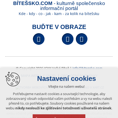
BÍTEŠSKO.COM
- kulturně společensko
informační portál
Kde - kdy - co - jak - kam - za kolik na bítešsku
BUĎTE V OBRAZE
Facebook
YouTube
Wikipedi
© Copyright 2026 ICKK Velká Bíteš |
info@bitessko.com
MAPA WEBU
ÚVOD
OBCHODNÍ PODMÍNKY
Nastavení cookies
PORTÁL OBČANA
GIS
Vítejte na našem webu!
VYTVOŘENO V XART.CZ
Potřebujeme nastavit cookies a související technologie, aby
zobrazovaný obsah odpovídal vašim potřebám a vy na webu nalezli
přesně to, co potřebujete. Soubory cookies používané na našem
Obsah tohoto portálu je chráněn autorským právem, které
webu
nikdy neslouží ke zjišťování totožnosti uživatelů stránek
.
vykonává vydavatel. Jakékoliv užití článků a fotografií z této podoby
webu včetně převzetí, šíření či dalšího zpřístupňování obsahu je bez
písemného souhlasu vydavatele – BÍTEŠSKO.COM -ZAKÁZÁNO.