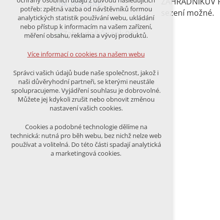
ochrany osobních údajů z důvodu následujících
ZAHRADNÍKŮV RO
nutná pro provozování webu
potřeb: zpětná vazba od návštěvníků formou
sezení možné.
udržení kontextu stránek (session):
analytických statistik používání webu, ukládání
případná přihlášení, volby jazyka, apod.
nebo přístup k informacím na vašem zařízení,
měření obsahu, reklama a vývoj produktů.
Volitelná cookies
analytická pro anonymizované
Více informací o cookies na našem webu
vyhodnocení návštěvnosti
marketingová cookies (Google)
Správci vašich údajů bude naše společnost, jakož i
naši důvěryhodní partneři, se kterými neustále
Více informací o cookies na našem webu
spolupracujeme. Vyjádření souhlasu je dobrovolné.
Můžete jej kdykoli zrušit nebo obnovit změnou
nastavení vašich cookies.
PŘIJMOUT VŠECHNY COOKIES
Cookies a podobné technologie dělíme na
technická: nutná pro běh webu, bez nichž nelze web
používat a volitelná. Do této části spadají analytická
ODMÍTNOUT VŠE
a marketingová cookies.