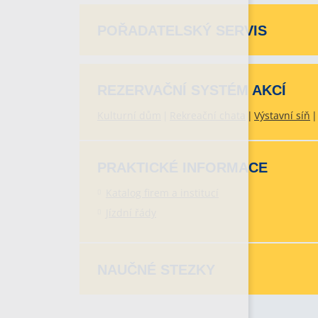
POŘADATELSKÝ SERVIS
REZERVAČNÍ SYSTÉM AKCÍ
Kulturní dům
Rekreační chata
Výstavní síň
PRAKTICKÉ INFORMACE
Katalog firem a institucí
Jízdní řády
NAUČNÉ STEZKY