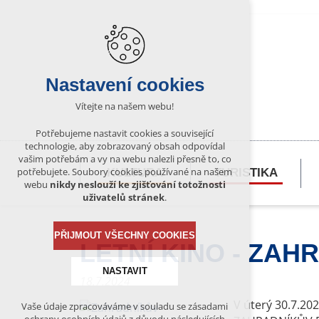
Nastavení cookies
Vítejte na našem webu!
Potřebujeme nastavit cookies a související
technologie, aby zobrazovaný obsah odpovídal
vašim potřebám a vy na webu nalezli přesně to, co
potřebujete. Soubory cookies používané na našem
KULTURA
TURISTIKA
webu
nikdy neslouží ke zjišťování totožnosti
uživatelů stránek
.
PŘIJMOUT VŠECHNY COOKIES
LETNÍ KINO - ZA
NASTAVIT
18.7.2024
V úterý 30.7.20
Vaše údaje zpracováváme v souladu se zásadami
Technická cookies