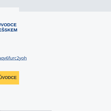
ŮVODCE
EŠSKEM
RŮVODCE