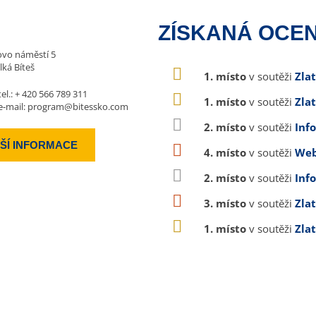
ZÍSKANÁ OCEN
vo náměstí 5
lká Bíteš
1. místo
v soutěži
Zla
tel.:
+ 420 566 789 311
1. místo
v soutěži
Zla
e-mail:
program@bitessko.com
2. místo
v soutěži
Inf
ŠÍ INFORMACE
4. místo
v soutěži
Web
2. místo
v soutěži
Inf
3. místo
v soutěži
Zla
1. místo
v soutěži
Zla