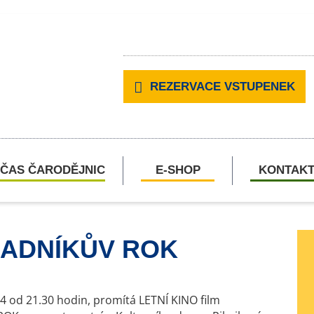
REZERVACE VSTUPENEK
ČAS ČARODĚJNIC
E-SHOP
KONTAK
HRADNÍKŮV ROK
24 od 21.30 hodin, promítá LETNÍ KINO film