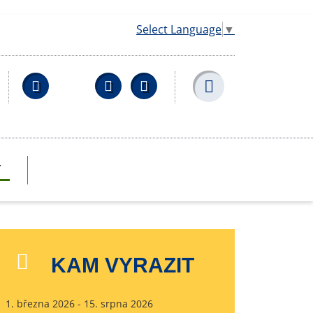
Select Language
▼
Facebook
YouTube
Wikipedia
T
KAM VYRAZIT
1. března 2026 - 15. srpna 2026