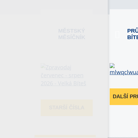
MĚSTSKÝ
PR
MĚSÍČNÍK
BÍT
DALŠÍ P
STARŠÍ ČÍSLA