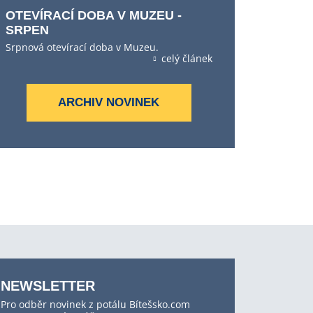
OTEVÍRACÍ DOBA V MUZEU -
SRPEN
Srpnová otevírací doba v Muzeu.
celý článek
ARCHIV NOVINEK
NEWSLETTER
Pro odběr novinek z potálu Bítešsko.com