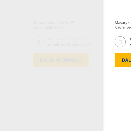
Masarykovo náměstí 67
Masaryko
595 01 Velká Bíteš
595 01 Ve
tel.:
+ 420 566 789 313
e-mail:
tic@bitessko.com
DALŠÍ INFORMACE
DAL