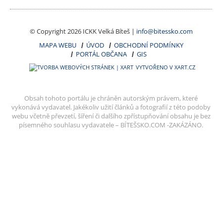
© Copyright 2026 ICKK Velká Bíteš |
info@bitessko.com
MAPA WEBU
ÚVOD
OBCHODNÍ PODMÍNKY
PORTÁL OBČANA
GIS
VYTVOŘENO V XART.CZ
Obsah tohoto portálu je chráněn autorským právem, které
vykonává vydavatel. Jakékoliv užití článků a fotografií z této podoby
webu včetně převzetí, šíření či dalšího zpřístupňování obsahu je bez
písemného souhlasu vydavatele – BÍTEŠSKO.COM -ZAKÁZÁNO.