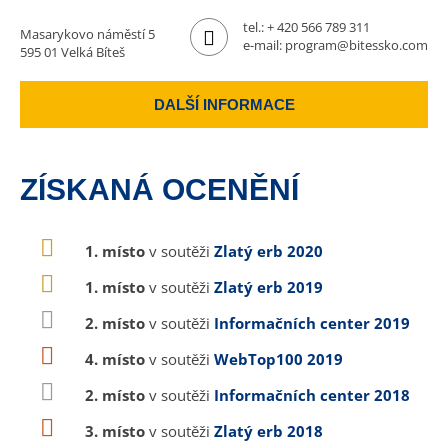
tel.:
+ 420 566 789 311
Masarykovo náměstí 5
e-mail:
program@bitessko.com
595 01 Velká Bíteš
DALŠÍ INFORMACE
ZÍSKANÁ OCENĚNÍ
1. místo
v soutěži
Zlatý erb 2020
1. místo
v soutěži
Zlatý erb 2019
2. místo
v soutěži
Informačních center 2019
4. místo
v soutěži
WebTop100 2019
2. místo
v soutěži
Informačních center 2018
3. místo
v soutěži
Zlatý erb 2018