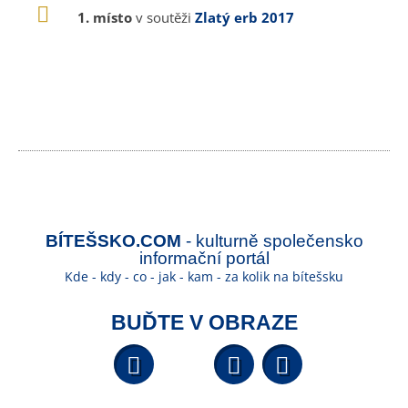
1. místo
v soutěži
Zlatý erb 2017
BÍTEŠSKO.COM
- kulturně společensko
informační portál
Kde - kdy - co - jak - kam - za kolik na bítešsku
BUĎTE V OBRAZE
Facebook
YouTube
Wikipedi