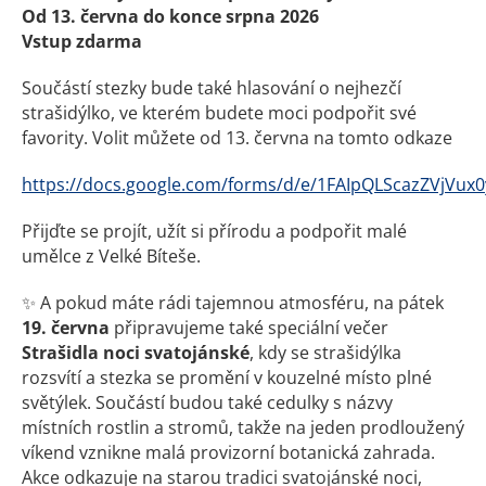
Od 13. června do konce srpna 2026
Vstup zdarma
Součástí stezky bude také hlasování o nejhezčí
strašidýlko, ve kterém budete moci podpořit své
favority. Volit můžete od 13. června na tomto odkaze
https://docs.google.com/forms/d/e/1FAIpQLScazZVj
Přijďte se projít, užít si přírodu a podpořit malé
umělce z Velké Bíteše.
✨ A pokud máte rádi tajemnou atmosféru, na pátek
19. června
připravujeme také speciální večer
Strašidla noci svatojánské
, kdy se strašidýlka
rozsvítí a stezka se promění v kouzelné místo plné
světýlek. Součástí budou také cedulky s názvy
místních rostlin a stromů, takže na jeden prodloužený
víkend vznikne malá provizorní botanická zahrada.
Akce odkazuje na starou tradici svatojánské noci,