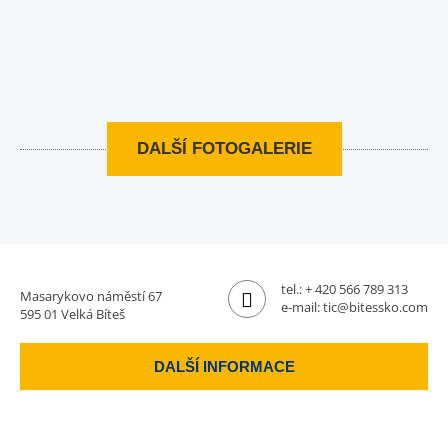
DALŠÍ FOTOGALERIE
tel.:
+ 420 566 789 313
Masarykovo náměstí 67
e-mail:
tic@bitessko.com
595 01 Velká Bíteš
DALŠÍ INFORMACE