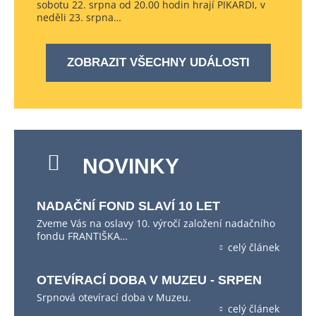
sobotu 22. srpna od 20.00 hodin hrají PIKARDI, v
neděli 23. srpna…
ZOBRAZIT VŠECHNY UDÁLOSTI
NOVINKY
NADAČNÍ FOND SLAVÍ 10 LET
Zveme Vás na oslavy 10. výročí založení nadačního
fondu FRANTIŠKA…
celý článek
OTEVÍRACÍ DOBA V MUZEU - SRPEN
Srpnová otevírací doba v Muzeu.
celý článek