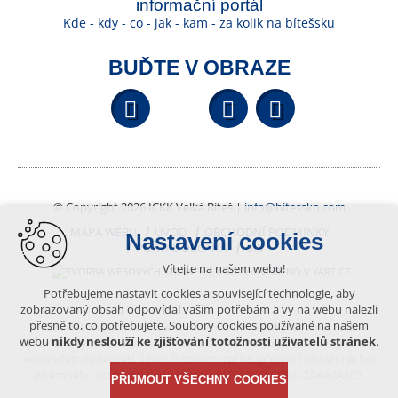
informační portál
Kde - kdy - co - jak - kam - za kolik na bítešsku
BUĎTE V OBRAZE
Facebook
YouTube
Wikipedi
© Copyright 2026 ICKK Velká Bíteš |
info@bitessko.com
MAPA WEBU
ÚVOD
OBCHODNÍ PODMÍNKY
Nastavení cookies
PORTÁL OBČANA
GIS
Vítejte na našem webu!
VYTVOŘENO V XART.CZ
Potřebujeme nastavit cookies a související technologie, aby
zobrazovaný obsah odpovídal vašim potřebám a vy na webu nalezli
přesně to, co potřebujete. Soubory cookies používané na našem
Obsah tohoto portálu je chráněn autorským právem, které
webu
nikdy neslouží ke zjišťování totožnosti uživatelů stránek
.
vykonává vydavatel. Jakékoliv užití článků a fotografií z této podoby
webu včetně převzetí, šíření či dalšího zpřístupňování obsahu je bez
písemného souhlasu vydavatele – BÍTEŠSKO.COM -ZAKÁZÁNO.
PŘIJMOUT VŠECHNY COOKIES