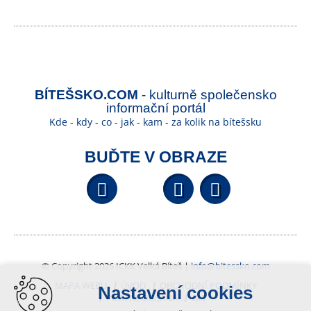
BÍTEŠSKO.COM
- kulturně společensko
informační portál
Kde - kdy - co - jak - kam - za kolik na bítešsku
BUĎTE V OBRAZE
Facebook
YouTube
Wikipedi
© Copyright 2026 ICKK Velká Bíteš |
info@bitessko.com
MAPA WEBU
ÚVOD
OBCHODNÍ PODMÍNKY
Nastavení cookies
PORTÁL OBČANA
GIS