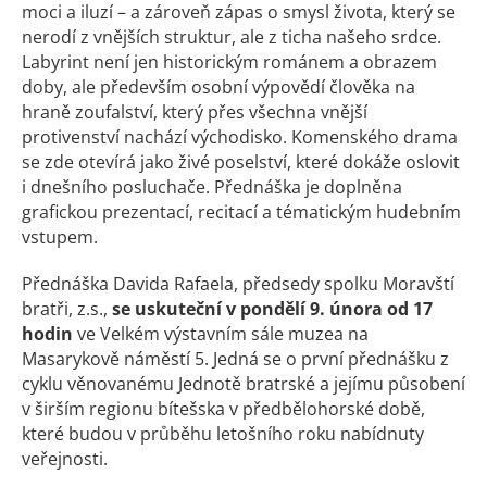
moci a iluzí – a zároveň zápas o smysl života, který se
nerodí z vnějších struktur, ale z ticha našeho srdce.
Labyrint není jen historickým románem a obrazem
doby, ale především osobní výpovědí člověka na
hraně zoufalství, který přes všechna vnější
protivenství nachází východisko. Komenského drama
se zde otevírá jako živé poselství, které dokáže oslovit
i dnešního posluchače. Přednáška je doplněna
grafickou prezentací, recitací a tématickým hudebním
vstupem.
Přednáška Davida Rafaela, předsedy spolku Moravští
bratři, z.s.,
se uskuteční v pondělí 9. února od 17
hodin
ve Velkém výstavním sále muzea na
Masarykově náměstí 5. Jedná se o první přednášku z
cyklu věnovanému Jednotě bratrské a jejímu působení
v širším regionu bítešska v předbělohorské době,
které budou v průběhu letošního roku nabídnuty
veřejnosti.