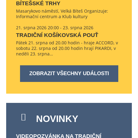
BÍTEŠSKÉ TRHY
Masarykovo náměstí, Velká Bíteš Organizuje:
Informační centrum a Klub kultury
21. srpna 2026 20:00 - 23. srpna 2026
TRADIČNÍ KOŠÍKOVSKÁ POUŤ
Pátek 21. srpna od 20.00 hodin - hraje ACCORD, v
sobotu 22. srpna od 20.00 hodin hrají PIKARDI, v
neděli 23. srpna…
ZOBRAZIT VŠECHNY UDÁLOSTI
NOVINKY
VIDEOPOZVÁNKA NA TRADIČNÍ