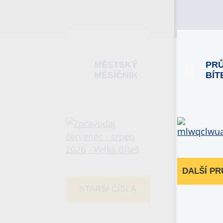
MĚSTSKÝ
PR
MĚSÍČNÍK
BÍT
DALŠÍ P
STARŠÍ ČÍSLA