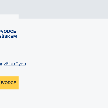
ŮVODCE
EŠSKEM
RŮVODCE