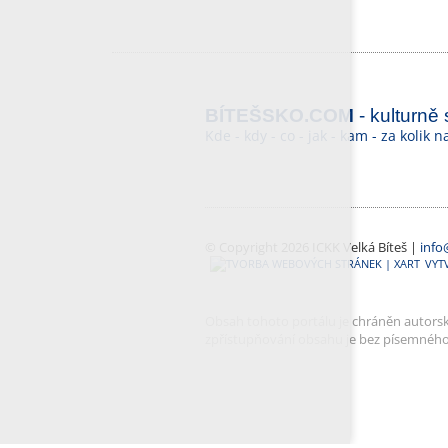
BÍTEŠSKO.COM
- kulturně
Kde - kdy - co - jak - kam - za kolik 
© Copyright 2026 ICKK Velká Bíteš |
info
VYT
Obsah tohoto portálu je chráněn autorský
zpřístupňování obsahu je bez písemnéh