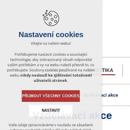
Nastavení cookies
Vítejte na našem webu!
Potřebujeme nastavit cookies a související
technologie, aby zobrazovaný obsah odpovídal
vašim potřebám a vy na webu nalezli přesně to, co
potřebujete. Soubory cookies používané na našem
KULTURA
TURISTIKA
webu
nikdy neslouží ke zjišťování totožnosti
uživatelů stránek
.
Bítešsko
Udalosti
Vzdělávací akce
PŘIJMOUT VŠECHNY COOKIES
NASTAVIT
Vzdělávací akce
Vaše údaje zpracováváme v souladu se zásadami
Technická cookies