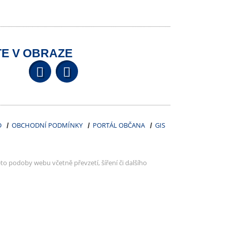
E V OBRAZE
Facebook
YouTube
Wikipedia
D
OBCHODNÍ PODMÍNKY
PORTÁL OBČANA
GIS
to podoby webu včetně převzetí, šíření či dalšího