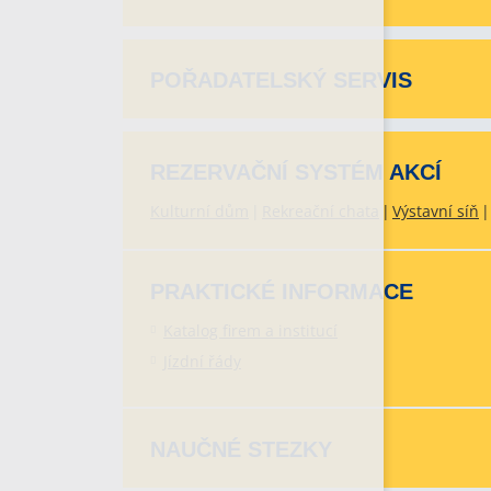
POŘADATELSKÝ SERVIS
REZERVAČNÍ SYSTÉM AKCÍ
Kulturní dům
Rekreační chata
Výstavní síň
PRAKTICKÉ INFORMACE
Katalog firem a institucí
Jízdní řády
NAUČNÉ STEZKY