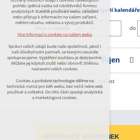
ochrany osobních údajů z důvodu následujících
nutná pro provozování webu
potřeb: zpětná vazba od návštěvníků formou
udržení kontextu stránek (session):
Zpět na výpis všech kategorií kalendáře
analytických statistik používání webu, ukládání
případná přihlášení, volby jazyka, apod.
nebo přístup k informacím na vašem zařízení,
měření obsahu, reklama a vývoj produktů.
Volitelná cookies
Akce v období
od
do
analytická pro anonymizované
Více informací o cookies na našem webu
vyhodnocení návštěvnosti
marketingová cookies (Google)
Správci vašich údajů bude naše společnost, jakož i
naši důvěryhodní partneři, se kterými neustále
Více informací o cookies na našem webu
spolupracujeme. Vyjádření souhlasu je dobrovolné.
Předchozí
Srpen
Září
Říjen
N
Můžete jej kdykoli zrušit nebo obnovit změnou
nastavení vašich cookies.
PŘIJMOUT VŠECHNY COOKIES
Nebyla nalezena žádná událost
Cookies a podobné technologie dělíme na
technická: nutná pro běh webu, bez nichž nelze web
používat a volitelná. Do této části spadají analytická
ODMÍTNOUT VŠE
a marketingová cookies.
REZERVACE VSTUPENEK