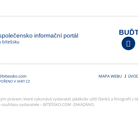
BUĎT
 společensko informační portál
na bítešsku
@bitessko.com
MAPA WEBU
ÚVO
VOŘENO V XART.CZ
m právem, které vykonává vydavatel. Jakékoliv užití článků a fotografií z té
o souhlasu vydavatele – BÍTEŠSKO.COM -ZAKÁZÁNO.