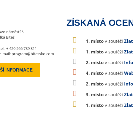
ZÍSKANÁ OCEN
vo náměstí 5
lká Bíteš
1. místo
v soutěži
Zla
tel.:
+ 420 566 789 311
1. místo
v soutěži
Zla
e-mail:
program@bitessko.com
2. místo
v soutěži
Inf
ŠÍ INFORMACE
4. místo
v soutěži
Web
2. místo
v soutěži
Inf
3. místo
v soutěži
Zla
1. místo
v soutěži
Zla