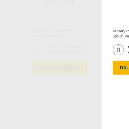
Masarykovo náměstí 67
Masaryko
595 01 Velká Bíteš
595 01 Ve
tel.:
+ 420 566 789 313
e-mail:
tic@bitessko.com
DALŠÍ INFORMACE
DAL