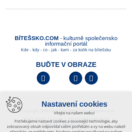
BÍTEŠSKO.COM
- kulturně společensko
informační portál
Kde - kdy - co - jak - kam - za kolik na bítešsku
BUĎTE V OBRAZE
Facebook
YouTube
Wikipedi
Nastavení cookies
© Copyright 2026 ICKK Velká Bíteš |
info@bitessko.com
Vítejte na našem webu!
MAPA WEBU
ÚVOD
OBCHODNÍ PODMÍNKY
Potřebujeme nastavit cookies a související technologie, aby
PORTÁL OBČANA
GIS
zobrazovaný obsah odpovídal vašim potřebám a vy na webu nalezli
přesně to, co potřebujete. Soubory cookies používané na našem