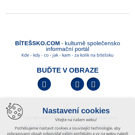
BÍTEŠSKO.COM
- kulturně společensko
informační portál
Kde - kdy - co - jak - kam - za kolik na bítešsku
BUĎTE V OBRAZE
Facebook
YouTube
Wikipedi
Nastavení cookies
© Copyright 2026 ICKK Velká Bíteš |
info@bitessko.com
Vítejte na našem webu!
MAPA WEBU
ÚVOD
OBCHODNÍ PODMÍNKY
Potřebujeme nastavit cookies a související technologie, aby
PORTÁL OBČANA
GIS
zobrazovaný obsah odpovídal vašim potřebám a vy na webu nalezli