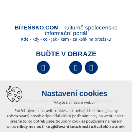
BÍTEŠSKO.COM
- kulturně společensko
informační portál
Kde - kdy - co - jak - kam - za kolik na bítešsku
BUĎTE V OBRAZE
Facebook
YouTube
Wikipedi
Nastavení cookies
© Copyright 2026 ICKK Velká Bíteš |
info@bitessko.com
Vítejte na našem webu!
MAPA WEBU
ÚVOD
OBCHODNÍ PODMÍNKY
Potřebujeme nastavit cookies a související technologie, aby
PORTÁL OBČANA
GIS
zobrazovaný obsah odpovídal vašim potřebám a vy na webu nalezli
přesně to, co potřebujete. Soubory cookies používané na našem
VYTVOŘENO V XART.CZ
webu
nikdy neslouží ke zjišťování totožnosti uživatelů stránek
.